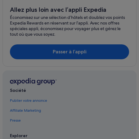
Falzes : Complexes hôteliers
Allez plus loin avec l’appli Expedia
Gais : hôtels
Économisez sur une sélection d’hôtels et doublez vos points
Expedia Rewards en réservant sur l’appli. Avec nos offres
Gare de Brunico/Bruneck : hôtels à proximité
spéciales appli, économisez pour voyager plus et gérez le
Issengo : Appart’hôtels
tout où que vous soyez.
Issengo : hôtels
Passer à l’appli
Lac de Braies : hôtels à proximité
Lappago : hôtels
Lappago : Complexes hôteliers
Longega : Chambres d’hôtes
Longega : Complexes hôteliers
Société
Lutago : hôtels Hôtels d’affaires
Publier votre annonce
Lutago : Complexes hôteliers
Affiliate Marketing
Monguelfo : hôtels
Presse
Rasun Anterselva : Agrotourisme
Rasun Anterselva : Appart’hôtels
Explorer