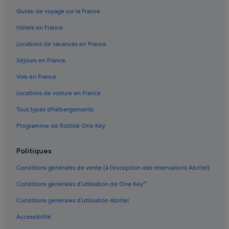
Rasun Anterselva : hôtels Hôtels-boutiques
Guide de voyage sur la France
Rasun Anterselva : hôtels Hôtels avec golf
Hôtels en France
Rasun Anterselva : hôtels
Locations de vacances en France
Rasun Anterselva : Complexes hôteliers
Séjours en France
Rasun di Sopra : hôtels Hôtels d’affaires
Vols en France
Rasun di Sotto : Complexes hôteliers
Locations de voiture en France
Rio Bianco : Maison d’hôtes
Tous types d'hébergements
Rio Bianco : Complexes hôteliers
Programme de fidélité One Key
Riscone : hôtels Hôtels avec piscine
Riva di Tures : hôtels
Politiques
San Giacomo : Palaces
Conditions générales de vente (à l’exception des réservations Abritel)
San Giorgio : hôtels
Conditions générales d’utilisation de One Key™
San Giovanni : Appart’hôtels
Conditions générales d’utilisation Abritel
San Giovanni : Chambres d’hôtes
Accessibilité
San Giovanni : hôtels Hôtels-boutiques