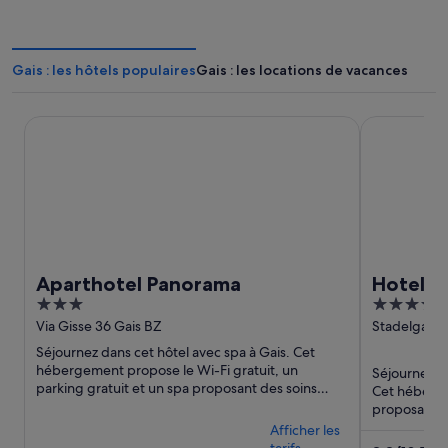
Gais : les hôtels populaires
Gais : les locations de vacances
Aparthotel Panorama
Hotel KRONE 
Aparthotel Panorama
Hotel K
3
4
out
out
Via Gisse 36 Gais BZ
Stadelgasse 
Bressanone
of
of
Séjournez dans cet hôtel avec spa à Gais. Cet
5
5
hébergement propose le Wi-Fi gratuit, un
Séjournez d
parking gratuit et un spa proposant des soins
Cet héberge
complets. Des attractions ...
proposant de
le toit. Des ..
Afficher les
tarifs