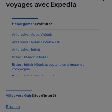
voyages avec Expedia
Hébergements
Voitures
Anterselva : Appart’hôtels
Anterselva : hôtels Hôtels au ski
Anterselva : hôtels
Braies : Maison d’hôtes
Braies : hôtels Hôtels acceptant les animaux de
compagnie
Braies : hôtels Hôtels avec bar
Braies : hôtels Hôtels-boutiques
Braies : hôtels Hôtels pas chers
Villes vers Gais
Sites d’intérêt
Braies : hôtels
Brunico
Braies : Complexes hôteliers