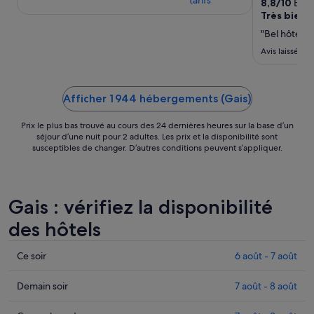
8,8
/
10
Excel
Très bien
"Bel hôtel d
Avis laissé le
Afficher 1 944 hébergements (Gais)
Prix le plus bas trouvé au cours des 24 dernières heures sur la base d’un
séjour d’une nuit pour 2 adultes. Les prix et la disponibilité sont
susceptibles de changer. D’autres conditions peuvent s’appliquer.
Gais : vérifiez la disponibilité
des hôtels
Consulter
Ce soir
6 août - 7 août
les
prix
Consulter
Demain soir
7 août - 8 août
à
les