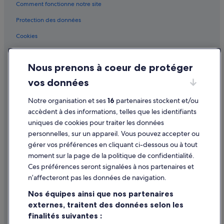
Comment fonctionne notre site
San Giovanni : hôtels
Protection des données
San Giovanni : Palaces
Cookies
San Lorenzo di Sebato : Auberges
Conditions générales d'utilisation
San Lorenzo di Sebato : Maison d’hôtes
Nous prenons à coeur de protéger
Mentions légales / Nous contacter
San Lorenzo di Sebato : Complexes hôteliers
vos données
Directives de contenu et signalement de contenus
San Martino : Maison d’hôtes
San Martino : hôtels Hôtels pas chers
Notre organisation et ses
16
partenaires stockent et/ou
Aide
accèdent à des informations, telles que les identifiants
San Martino : Pensions
uniques de cookies pour traiter les données
Assistance
San Martino : Complexes hôteliers
personnelles, sur un appareil. Vous pouvez accepter ou
Annuler votre vol
gérer vos préférences en cliquant ci-dessous ou à tout
San Pietro : Chambres d’hôtes
moment sur la page de la politique de confidentialité.
Annuler une réservation d'hôtel ou de location de vacances
San Vigilio : Appart’hôtels
Ces préférences seront signalées à nos partenaires et
Délais de remboursement
San Vigilio : hôtels Hôtels avec parking
n’affecteront pas les données de navigation.
Utiliser un bon de réduction Expedia
San Vigilio : hôtels Hôtels de plage
Nos équipes ainsi que nos partenaires
externes, traitent des données selon les
San Vigilio : hôtels Hôtels au ski
Documents de voyage internationaux
finalités suivantes :
San Vigilio : hôtels