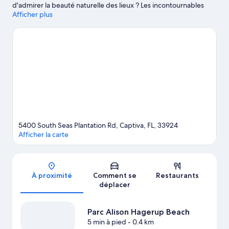
d'admirer la beauté naturelle des lieux ? Les incontournables
Plage de Bowman et Plage sud de Sanibel Island vous attendent
Afficher plus
! Envie de vibrer à l'occasion d'une belle affiche ? Réservez vos
places à l'illustre Dunes Golf & Tennis Club. Pour une agréable
soirée, l'incontournable Rumrunners vous attend également.
Consultez notre guide de voyage sur Captiva
Afficher plus de complexes à Captiva
5400 South Seas Plantation Rd, Captiva, FL, 33924
Afficher la carte
Carte
À proximité
Comment se
Restaurants
déplacer
Parc Alison Hagerup Beach
5 min à pied
- 0.4 km