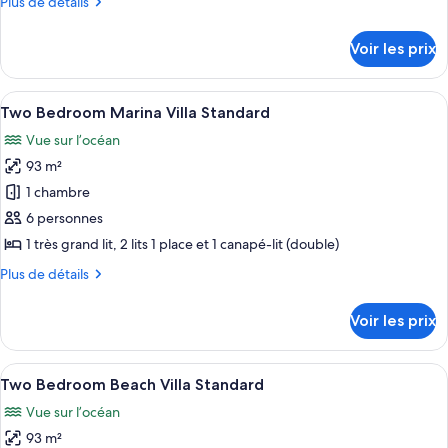
Plus
Plus de détails
chambre :
de
Two
détails
Voir les prix
sur
Bedroom
le
Captiva
type
Afficher
Une chambre à coucher comprenant un 
Resort
5
de
Two Bedroom Marina Villa Standard
toutes
Villa
chambre
Vue sur l’océan
Two
les
Standard
Bedroom
93 m²
photos
Captiva
pour
1 chambre
Resort
ce
Villa
6 personnes
Standard
type
1 très grand lit, 2 lits 1 place et 1 canapé-lit (double)
de
Plus
Plus de détails
chambre :
de
Two
détails
Voir les prix
sur
Bedroom
le
Marina
type
Afficher
Une chambre à coucher comprenant un 
Villa
6
de
Two Bedroom Beach Villa Standard
toutes
Standard
chambre
Vue sur l’océan
Two
les
Bedroom
93 m²
photos