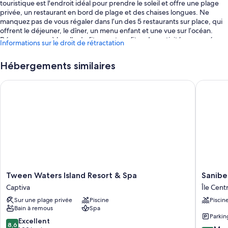
touristique est l'endroit idéal pour prendre le soleil et offre une plage
privée, un restaurant en bord de plage et des chaises longues. Ne
manquez pas de vous régaler dans l’un des 5 restaurants sur place, qui
offrent le déjeuner, le dîner, un menu enfant et une vue sur l’océan.
Dépensez-vous à la salle de fitness et profitez des activités proposées,
Informations sur le droit de rétractation
comme de la pêche, des sorties en bateau à moteur et du kayak.
Diverses prestations sont à la disposition des clients, comme une
Hébergements similaires
épicerie, des boutiques de créateur sur place et un brasero.
Autres petits plus de ce complexe touristique :
Tween Waters Island Resort & Spa
Sanibel 
6 piscines extérieures avec toboggan aquatique, cabines et chaises
longues
Location de vélos, service de départ express et parc aquatique (en
supplément)
Clubs de golf sur place, service d'organisation de mariages et
mobilier d'extérieur
Hébergement non-fumeurs, salles de réunion et paddleboard sur
Tween
Sanibel
Tween Waters Island Resort & Spa
Sanibe
place
Waters
Island
Captiva
Île Cent
Island
Beach
Caractéristiques des chambres
Sur une plage privée
Piscine
Piscin
Resort
Resort
Bain à remous
Spa
Les 279 chambres sont équipées de touches de confort comme une
&
Île
Parkin
literie de qualité supérieure et un système de réglage de la
Spa
Centrale
8.6
Excellent
8,6