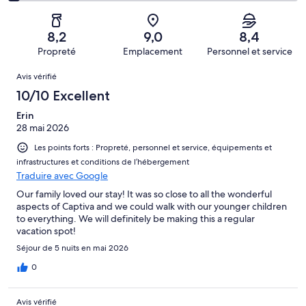
des
sur 1004.
de 4
d’après 126 avis
voyageurs
(Médiocre),
sur 1004.
de 2
d’après 61 avis
8,2
9,0
8,4
(Horrible),
sur 1004.
Propreté
Emplacement
Personnel et service
d’après 40 avis
Avis
sur 1004.
Avis vérifié
10/10 Excellent
Erin
28 mai 2026
Les points forts : Propreté, personnel et service, équipements et
infrastructures et conditions de l’hébergement
Traduire avec Google
Our family loved our stay! It was so close to all the wonderful
aspects of Captiva and we could walk with our younger children
to everything. We will definitely be making this a regular
vacation spot!
Séjour de 5 nuits en mai 2026
0
Avis vérifié