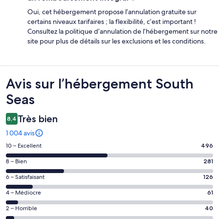
Oui, cet hébergement propose l’annulation gratuite sur
certains niveaux tarifaires ; la flexibilité, c’est important !
Consultez la politique d’annulation de l’hébergement sur notre
site pour plus de détails sur les exclusions et les conditions.
Avis
Avis sur l’hébergement South
Seas
Très bien
8,4
1 004 avis
Note
10 – Excellent
496
des
Note
8 – Bien
281
voyageurs
des
de 10
Note
6 – Satisfaisant
126
voyageurs
(Excellent),
des
de 8
Note
4 – Médiocre
61
d’après 496 avis
voyageurs
(Bien),
des
sur 1004.
de 6
Note
2 – Horrible
40
d’après 281 avis
voyageurs
(Satisfaisant),