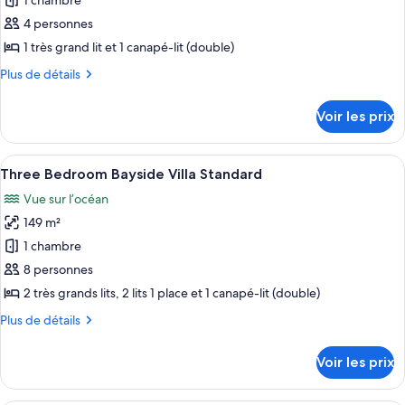
pour
1 chambre
Villa
ce
Standard
4 personnes
type
1 très grand lit et 1 canapé-lit (double)
de
Plus
Plus de détails
chambre :
de
One
détails
Voir les prix
sur
Bedroom
le
Captiva
type
Afficher
Une chambre à coucher avec un lit dot
Resort
8
de
Three Bedroom Bayside Villa Standard
toutes
Villa
chambre
Vue sur l’océan
One
les
Standard
Bedroom
149 m²
photos
Captiva
pour
1 chambre
Resort
ce
Villa
8 personnes
Standard
type
2 très grands lits, 2 lits 1 place et 1 canapé-lit (double)
de
Plus
Plus de détails
chambre :
de
Three
détails
Voir les prix
sur
Bedroom
le
Bayside
type