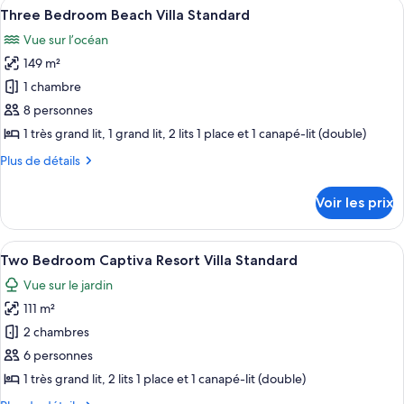
Afficher
Une chambre à coucher avec un lit, des
Villa
4
de
Three Bedroom Beach Villa Standard
toutes
Standard
chambre
Vue sur l’océan
Three
les
Bedroom
149 m²
photos
Bayside
pour
1 chambre
Villa
ce
Standard
8 personnes
type
1 très grand lit, 1 grand lit, 2 lits 1 place et 1 canapé-lit (double)
de
Plus
Plus de détails
chambre :
de
Three
détails
Voir les prix
sur
Bedroom
le
Beach
type
Afficher
Une chambre à coucher avec un lit, un
Villa
4
de
Two Bedroom Captiva Resort Villa Standard
toutes
Standard
chambre
Vue sur le jardin
Three
les
Bedroom
111 m²
photos
Beach
pour
2 chambres
Villa
ce
Standard
6 personnes
type
1 très grand lit, 2 lits 1 place et 1 canapé-lit (double)
de