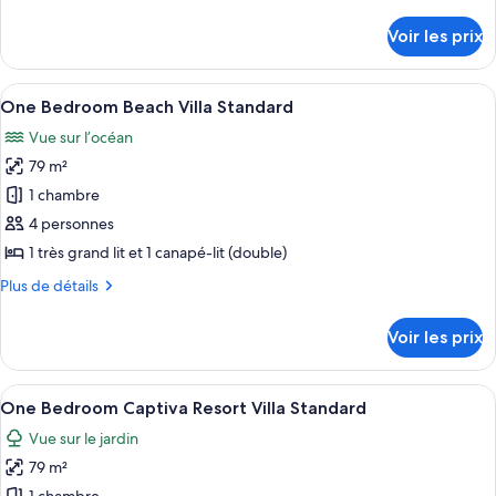
de
One
détails
Voir les prix
sur
Bedroom
le
Bayside
type
Afficher
Une chambre à coucher bien rangée, av
Villa
5
de
One Bedroom Beach Villa Standard
toutes
Standard
chambre
Vue sur l’océan
One
les
Bedroom
79 m²
photos
Bayside
pour
1 chambre
Villa
ce
Standard
4 personnes
type
1 très grand lit et 1 canapé-lit (double)
de
Plus
Plus de détails
chambre :
de
One
détails
Voir les prix
sur
Bedroom
le
Beach
type
Afficher
Une chambre à coucher comprenant un l
Villa
5
de
One Bedroom Captiva Resort Villa Standard
toutes
Standard
chambre
Vue sur le jardin
One
les
Bedroom
79 m²
photos
Beach