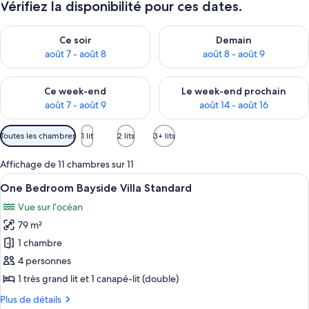
Vérifiez la disponibilité pour ces dates.
Vérifier la disponibilité pour ce soir août 7 - août 8
Vérifier la disponibilité pour 
Ce soir
Demain
août 7 - août 8
août 8 - août 9
Vérifier la disponibilité pour ce week-end août 7 - août 9
Vérifier la disponibilité pour 
Ce week-end
Le week-end prochain
août 7 - août 9
août 14 - août 16
Filtres
Toutes les chambres
1 lit
2 lits
3+ lits
disponibles
pour
Affichage de 11 chambres sur 11
les
Afficher
Une chambre à coucher avec un lit bl
5
One Bedroom Bayside Villa Standard
chambres
toutes
Vue sur l’océan
les
79 m²
photos
pour
1 chambre
ce
4 personnes
type
1 très grand lit et 1 canapé-lit (double)
de
Plus
Plus de détails
chambre :