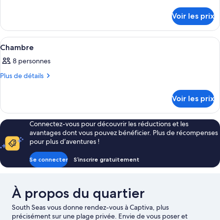
de
pour
détails
ce
Voir les prix
sur
type
le
type
de
Afficher
Un lit bien fait, agrémenté d’un couvr
7
de
Chambre
chambre :
toutes
chambre
Chambre
8 personnes
Chambre
les
photos
Plus
Plus de détails
de
pour
détails
ce
Voir les prix
sur
type
le
type
de
Connectez-vous pour découvrir les réductions et les
de
chambre :
avantages dont vous pouvez bénéficier. Plus de récompenses
chambre
pour plus d’aventures !
Chambre
Chambre
Se connecter
S’inscrire gratuitement
À propos du quartier
South Seas vous donne rendez-vous à Captiva, plus
précisément sur une plage privée. Envie de vous poser et