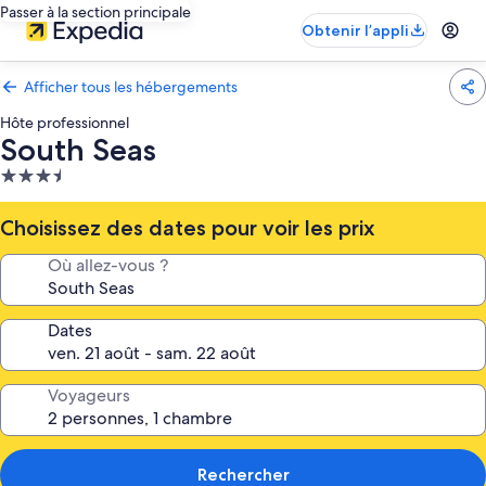
Passer à la section principale
Obtenir l’appli
Afficher tous les hébergements
Hôte professionnel
South Seas
Hébergement
3.5 étoiles
Choisissez des dates pour voir les prix
Où allez-vous ?
Dates
Voyageurs
Rechercher