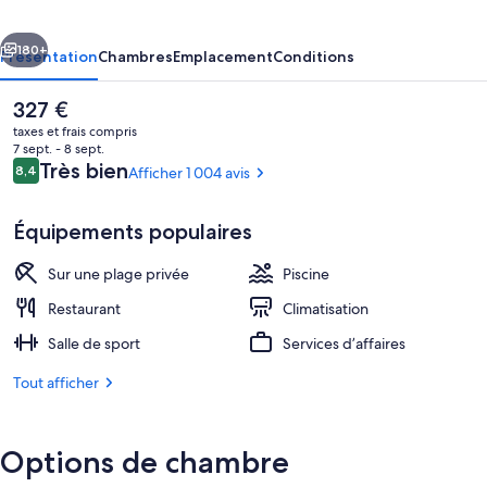
cédent
Suivant
180+
Présentation
Chambres
Emplacement
Conditions
Le
327 €
prix
taxes et frais compris
actuel
7 sept. - 8 sept.
est
Avis
Très bien
8,4
Afficher 1 004 avis
8,4 sur 10
de
voyageurs
327 €.
Équipements populaires
Sur une plage privée
Piscine
5 restaurants servant le déjeuner et le
Restaurant
Climatisation
Salle de sport
Services d’affaires
Tout afficher
Options de chambre