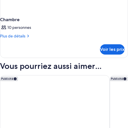
Chambre
10 personnes
Plus
Plus de détails
de
détails
Voir les prix
sur
le
type
Vous pourriez aussi aimer…
de
chambre
Chambre
Hampton Inn & Suites Fort Myers Beach/Sanibel Gateway
Marriott
Publicité
Publicité