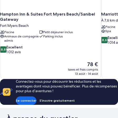
Hampton Inn & Suites Fort Myers Beach/Sanibel
Marriott
Gateway
À 7,6 km d
Fort Myers Beach
Piscine
Spa
Piscine
Petit déjeuner inclus
Animaux de compagnie
Parking inclus
8.6
Excel
8,6
admis
sur
1 014 a
8.8
10,
Excellent
8,8
sur
Excellent,
1 012 avis
10,
1 014 avis
Excellent,
Le
78 €
1 012 avis
nouveau
taxes et frais compris
prix
13 août - 14 août
est
Connectez-vous pour découvrir les réductions et les
de
avantages dont vous pouvez bénéficier. Plus de récompenses
78 €
pour plus d’aventures !
Se connecter
S’inscrire gratuitement