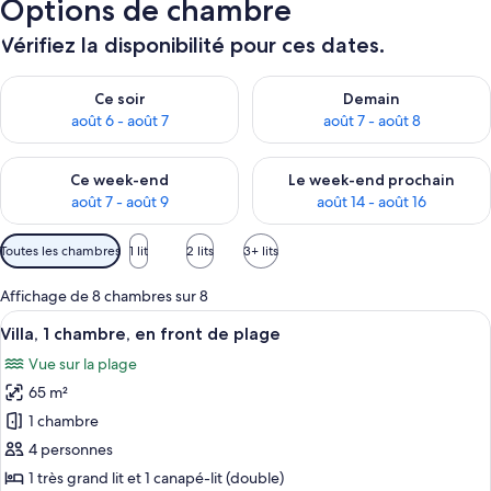
Options de chambre
Vérifiez la disponibilité pour ces dates.
Vérifier la disponibilité pour ce soir août 6 - août 7
Vérifier la disponibilité pour 
Ce soir
Demain
août 6 - août 7
août 7 - août 8
Vérifier la disponibilité pour ce week-end août 7 - août 9
Vérifier la disponibilité pour 
Ce week-end
Le week-end prochain
août 7 - août 9
août 14 - août 16
Filtres
Toutes les chambres
1 lit
2 lits
3+ lits
disponibles
pour
Affichage de 8 chambres sur 8
les
Afficher
Une chambre d’hôtel avec un grand lit
6
Villa, 1 chambre, en front de plage
chambres
toutes
Vue sur la plage
les
65 m²
photos
pour
1 chambre
ce
4 personnes
type
1 très grand lit et 1 canapé-lit (double)