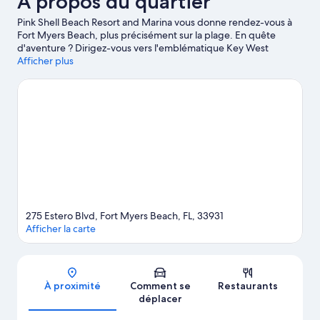
À propos du quartier
Pink Shell Beach Resort and Marina vous donne rendez-vous à
Fort Myers Beach, plus précisément sur la plage. En quête
d'aventure ? Dirigez-vous vers l'emblématique Key West
Express. Plutôt envie de vous poser et d'admirer la beauté
Afficher plus
naturelle des lieux ? Les tout aussi sympathiques Lynn Hall
Memorial Park et Estero Boulevard Beach n'attendent que vous
! Envie de vibrer devant une belle affiche ? Réservez vos places
à l'illustre Lee Health Sports Complex. Besoin de vous dégourdir
les jambes ? Cette région propose une multitude d'activités
telles que le golf.
Consultez notre guide de voyage sur Fort
Myers Beach
Afficher plus de complexes à Fort Myers Beach
275 Estero Blvd, Fort Myers Beach, FL, 33931
Afficher la carte
Carte
À proximité
Comment se
Restaurants
déplacer