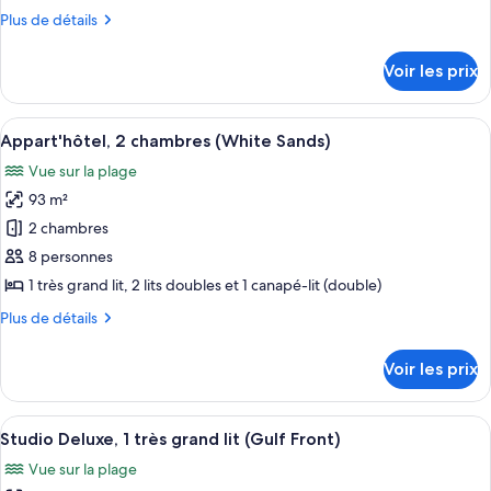
de
Plus
Plus de détails
chambre :
de
Villa,
détails
Voir les prix
sur
1
le
chambre,
type
Afficher
Une chambre d’hôtel avec deux lits, un
en
8
de
Appart'hôtel, 2 chambres (White Sands)
toutes
front
chambre
Vue sur la plage
Villa,
les
de
1
93 m²
photos
plage
chambre,
pour
2 chambres
en
ce
front
8 personnes
de
type
1 très grand lit, 2 lits doubles et 1 canapé-lit (double)
plage
de
Plus
Plus de détails
chambre :
de
Appart'hôtel,
détails
Voir les prix
sur
2
le
chambres
type
Afficher
Une chambre d’hôtel avec un grand lit
(White
6
de
Studio Deluxe, 1 très grand lit (Gulf Front)
toutes
Sands)
chambre
Vue sur la plage
Appart'hôtel,
les