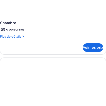
Chambre
6 personnes
Plus
Plus de détails
de
détails
Voir les prix
sur
le
type
de
chambre
Chambre