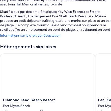
avec Lynn Hall Memorial Park à proximité
Situé à deux pas des emblématiques Key West Express et Estero
Boulevard Beach, l'hébergement Pink Shell Beach Resort and Marina
propose un petit déjeuner buffet gratuit, une marina sur place et un bar
de plage. Ce complexe touristique est l'endroit idéal pour prendre le
soleil et offre un emplacement en bord de plage, un restaurant en bord
de plage et des sorties en kayak. Offrez-vous un massage des tissus
Informations sur le droit de rétractation
profonds, un soin du visage ou un soin de manucure/pédicure au spa
sur place. Ne manquez pas de vous régaler dans l’un des 3 restaurants
Hébergements similaires
sur place, qui offrent le petit déjeuner, le déjeuner, le dîner et Cuisine
italienne. Dépensez-vous à la salle de fitness et profitez des activités
DiamondHead Beach Resort
Lani Kai
proposées, comme du parachute ascensionnel. Les clients peuvent
également disposer de diverses prestations, comme un bar en bord de
piscine, un brasero et une laverie.
D'autres petits plus vous attendent, notamment :
3 piscines extérieures avec chaises longues et parasols
Vélos de location gratuits, borne de recharge pour voitures
électriques et ascenseur
Bagagiste/groom, réception ouverte 24 h/24 et hébergement non-
DiamondHead
Lani
DiamondHead Beach Resort
Lani K
fumeurs
Beach
Kai
Fort Myers Beach
Fort My
Resort
Beachfr
Distributeur automatique / services bancaires, boutique de