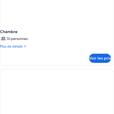
Chambre
10 personnes
Plus
Plus de détails
de
détails
Voir les prix
sur
le
type
de
chambre
Chambre