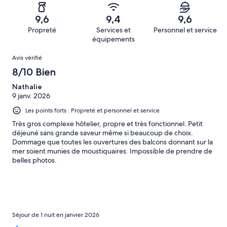
d’après 58 avis
voyageurs
(Médiocre),
sur 1419.
de 2
d’après 24 avis
9,6
9,4
9,6
(Horrible),
sur 1419.
Propreté
Services et
Personnel et service
d’après 20 avis
équipements
sur 1419.
Avis
Avis vérifié
8/10 Bien
Nathalie
9 janv. 2026
Les points forts : Propreté et personnel et service
Très gros complexe hôtelier, propre et très fonctionnel. Petit
déjeuné sans grande saveur même si beaucoup de choix.
Dommage que toutes les ouvertures des balcons donnant sur la
mer soient munies de moustiquaires. Impossible de prendre de
belles photos.
Séjour de 1 nuit en janvier 2026