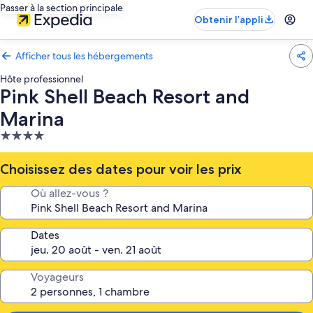
Passer à la section principale
Obtenir l’appli
Afficher tous les hébergements
Hôte professionnel
Pink Shell Beach Resort and
Marina
Hébergement
4.0 étoiles
Choisissez des dates pour voir les prix
Où allez-vous ?
Dates
Voyageurs