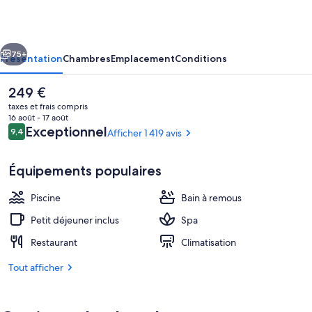
Beach
Resort
cédent
Suivant
and
75+
Présentation
Chambres
Emplacement
Conditions
Marina
Le
249 €
prix
taxes et frais compris
actuel
16 août - 17 août
est
Avis
Exceptionnel
9,4
Afficher 1 419 avis
9,4 sur 10
de
voyageurs
249 €.
Équipements populaires
Piscine
Bain à remous
Extérieur
Petit déjeuner inclus
Spa
Restaurant
Climatisation
Tout afficher