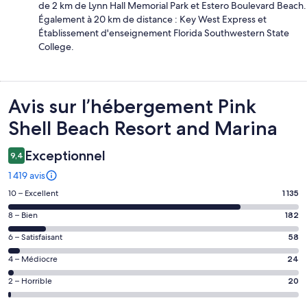
de 2 km de Lynn Hall Memorial Park et Estero Boulevard Beach.
Également à 20 km de distance : Key West Express et
Établissement d'enseignement Florida Southwestern State
College.
Avis
Avis sur l’hébergement Pink
Shell Beach Resort and Marina
Exceptionnel
9,4
1 419 avis
Note
10 – Excellent
1 135
des
Note
8 – Bien
182
voyageurs
des
de 10
Note
6 – Satisfaisant
58
voyageurs
(Excellent),
des
de 8
Note
4 – Médiocre
24
d’après 1135 avis
voyageurs
(Bien),
des
sur 1419.
de 6
Note
2 – Horrible
20
d’après 182 avis
voyageurs
(Satisfaisant),
des
sur 1419.
de 4