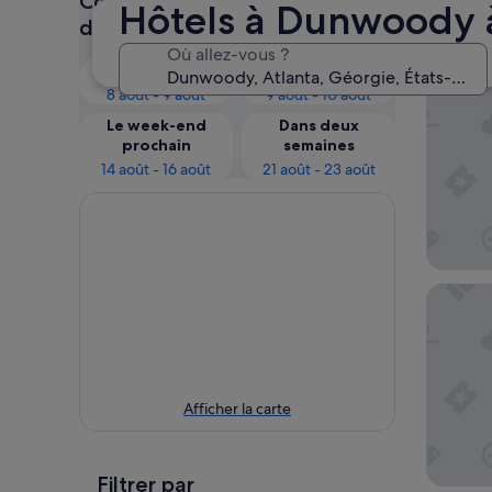
Consultez les prix pour ces
Hôtels à Dunwoody à
Dunw
dates
Où allez-vous ?
Ce soir
Demain
Le Merid
8 août - 9 août
9 août - 10 août
Le week-end
Dans deux
prochain
semaines
14 août - 16 août
21 août - 23 août
Hyatt Pl
Afficher la carte
Filtrer par