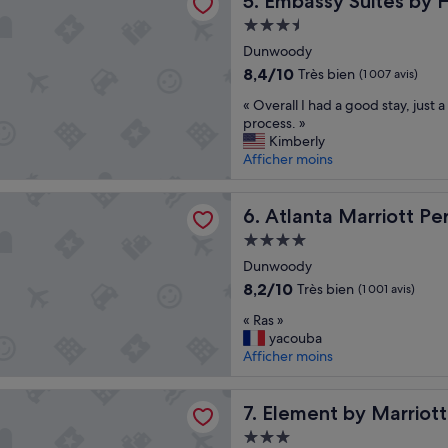
5. Embassy Suites by 
Hébergement
3.5 étoiles
Dunwoody
8.4
8,4/10
Très bien
(1 007 avis)
sur
«
« Overall I had a good stay, just a
10,
O
process. »
Très
v
Kimberly
bien,
e
Afficher moins
(1 007 avis)
r
a
Marriott Perimeter Center
l
Atlanta Marriott Perimeter 
6. Atlanta Marriott Pe
l
Hébergement
I
4.0 étoiles
h
Dunwoody
a
8.2
8,2/10
Très bien
(1 001 avis)
d
sur
«
a
« Ras »
10,
R
g
yacouba
Très
a
o
Afficher moins
bien,
s
o
(1 001 avis)
»
d
by Marriott Atlanta Perimeter Center
Element by Marriott Atlanta
s
7. Element by Marriot
t
Hébergement
a