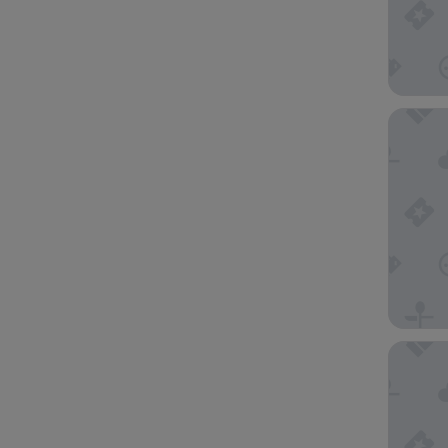
Aloft by
Wyndham