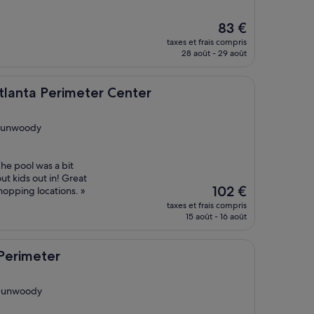
Le
83 €
nouveau
taxes et frais compris
prix
28 août - 29 août
est
de
83 €
erimeter Center
Atlanta Perimeter Center
 Dunwoody
The pool was a bit
ut kids out in! Great
Le
102 €
shopping locations. »
nouveau
taxes et frais compris
prix
15 août - 16 août
est
de
102 €
Perimeter
: Dunwoody