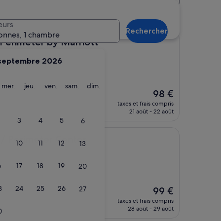
’hôtels
eurs
Rechercher
onnes, 1 chambre
er by Marriott
 Perimeter by Marriott
septembre 2026
ardi
mercredi
jeudi
vendredi
samedi
dimanche
mer.
jeu.
ven.
sam.
dim.
Le
98 €
nouveau
taxes et frais compris
prix
21 août - 22 août
est
3
4
5
6
de
98 €
ter Center
 / Perimeter Center
10
11
12
13
6
17
18
19
20
3
24
25
26
27
Le
99 €
nouveau
taxes et frais compris
prix
28 août - 29 août
0
est