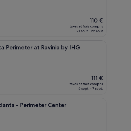
Le
110 €
nouveau
taxes et frais compris
prix
21 août - 22 août
est
de
110 €
ter at Ravinia by IHG
ta Perimeter at Ravinia by IHG
Le
111 €
nouveau
taxes et frais compris
prix
6 sept. - 7 sept.
est
de
111 €
 Perimeter Center
tlanta - Perimeter Center