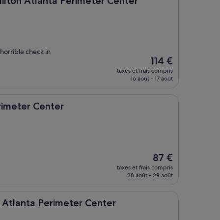
Hilton Atlanta Perimeter Center
 horrible check in
Le
114 €
nouveau
taxes et frais compris
prix
16 août - 17 août
est
de
114 €
Center
rimeter Center
Le
87 €
nouveau
taxes et frais compris
prix
28 août - 29 août
est
de
87 €
 Perimeter Center
t Atlanta Perimeter Center