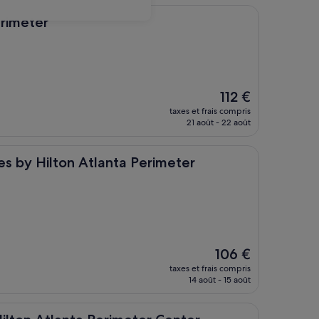
de
99 €
erimeter
Le
112 €
nouveau
taxes et frais compris
prix
21 août - 22 août
est
de
112 €
lton Atlanta Perimeter Dunwoody
es by Hilton Atlanta Perimeter
Le
106 €
nouveau
taxes et frais compris
prix
14 août - 15 août
est
de
106 €
lanta Perimeter Center