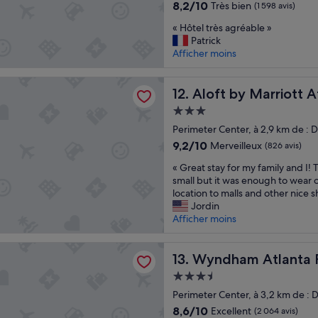
d
8.2
8,2/10
Très bien
(1 598 avis)
B
r
sur
r
«
o
« Hôtel très agréable »
10,
e
H
o
Patrick
Très
a
ô
m
Afficher moins
bien,
k
t
w
(1 598 avis)
f
e
e
 Marriott Atlanta Perimeter Center
a
l
Aloft by Marriott Atlanta P
r
12. Aloft by Marriott 
s
t
e
Hébergement
t
r
c
3.0 étoiles
w
è
Perimeter Center, à 2,9 km de :
l
a
s
e
9.2
9,2/10
Merveilleux
(826 avis)
s
a
a
sur
q
«
g
« Great stay for my family and I! 
n
10,
u
G
r
small but it was enough to wear o
a
Merveilleux,
i
r
é
location to malls and other nice 
n
(826 avis)
c
e
a
Jordin
d
k
a
b
Afficher moins
n
a
t
l
i
n
s
e
c
 Atlanta Perimeter
d
t
Wyndham Atlanta Perimeter
»
13. Wyndham Atlanta 
e
s
a
b
Hébergement
t
y
u
3.5 étoiles
o
f
Perimeter Center, à 3,2 km de 
t
c
o
t
8.6
8,6/10
Excellent
(2 064 avis)