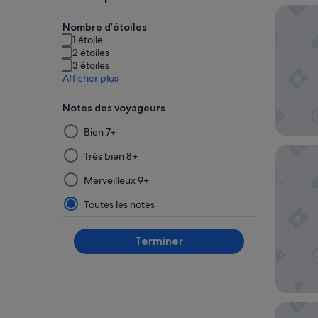
AC Hote
Nombre d’étoiles
1 étoile
2 étoiles
3 étoiles
Afficher plus
Notes des voyageurs
La
Bien 7+
sélection
Hampton
puis
Très bien 8+
l’application
Merveilleux 9+
d’un
filtre
Toutes les notes
dans
ce
Terminer
groupe
mettront
à
jour
les
Embassy 