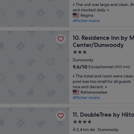
o
sur
«
« The unit was large and clean. B
c
10,
T
and stocked daily. »
e
Excellent,
h
Regina
s
(1 008 avis)
e
Afficher moins
s
u
.
n
»
ce Inn by Marriott Atlanta Perimeter Center/Dunwoody
i
Residence Inn by Marriott 
10. Residence Inn by M
t
Center/Dunwoody
w
Hébergement
a
s
3.0 étoiles
Dunwoody
l
9.6
9,6/10
Exceptionnel
(403 avis)
a
sur
r
«
« The hotel and room were clean 
10,
g
T
pool was too small for all guests
Exceptionnel,
e
h
nice and decent. »
(403 avis)
a
e
Rattanawadee
n
h
Afficher moins
d
o
c
t
ree by Hilton Atlanta Perimeter Dunwoody
l
e
DoubleTree by Hilton Atlan
11. DoubleTree by Hil
e
l
Hébergement
a
a
n
4.0 étoiles
n
À 3,4 km de : Dunwoody
.