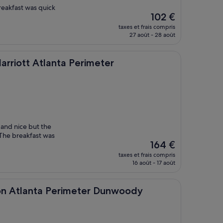
reakfast was quick
Le
102 €
nouveau
taxes et frais compris
prix
27 août - 28 août
est
de
102 €
Atlanta Perimeter Center/Dunwoody
arriott Atlanta Perimeter
and nice but the
. The breakfast was
Le
164 €
nouveau
taxes et frais compris
prix
16 août - 17 août
est
de
164 €
ta Perimeter Dunwoody
ton Atlanta Perimeter Dunwoody