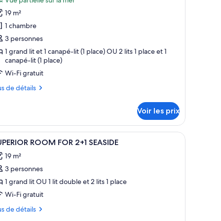
our
19 m²
e
1 chambre
ype
3 personnes
e
1 grand lit et 1 canapé-lit (1 place) OU 2 lits 1 place et 1
hambre :
canapé-lit (1 place)
uperior
Wi-Fi gratuit
oom
or
us
us de détails
+1
tails
easide
Voir les prix
r
pe
 sur les arbres.
fficher
Coffres-forts dans les chambres, bureau, lits
3
UPERIOR ROOM FOR 2+1 SEASIDE
outes
ambre
19 m²
perior
s
oom
3 personnes
hotos
r
our
1 grand lit OU 1 lit double et 2 lits 1 place
1
e
aside
Wi-Fi gratuit
ype
us
us de détails
e