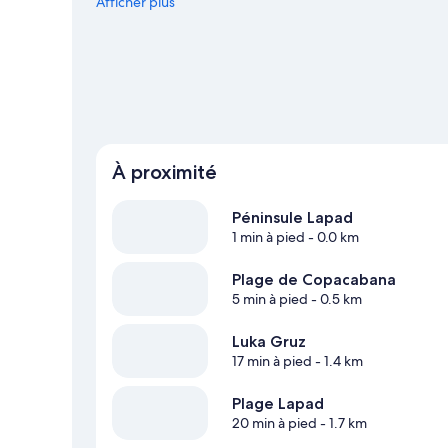
Pensez également à ajouter Terminal ferry de Dubrovnik et
Afficher plus
la région raviront les amoureux de sport nautique, qui pour
plongée sous-marine et le snorkeling. Vous préférez vou
ou à vélo.
Consultez notre guide de voyage sur Dubrovn
À proximité
Péninsule Lapad
1 min à pied
- 0.0 km
Plage de Copacabana
5 min à pied
- 0.5 km
Luka Gruz
17 min à pied
- 1.4 km
Plage Lapad
20 min à pied
- 1.7 km