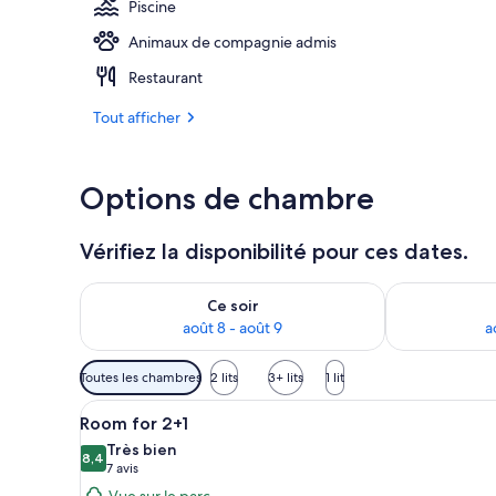
Piscine
Animaux de compagnie admis
Extérieur
Restaurant
Tout afficher
Options de chambre
Vérifiez la disponibilité pour ces dates.
Vérifier la disponibilité pour ce soir août 8 - août 9
Vérifier la di
Ce soir
août 8 - août 9
a
Filtres
Toutes les chambres
2 lits
3+ lits
1 lit
disponibles
Afficher
Une chambre d’hôtel équipée d’u
pour
4
Room for 2+1
toutes
les
Très bien
les
8,4
chambres
8,4 sur 10
(7 avis)
7 avis
photos
Vue sur le parc