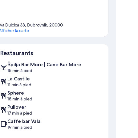
Iva Dulcica 38, Dubrovnik, 20000
Afficher la carte
Carte
Restaurants
Špilja Bar More | Cave Bar More
15 min à pied
La Castile
11 min à pied
Sphere
18 min à pied
Pullover
17 min à pied
Caffe bar Vala
19 min à pied