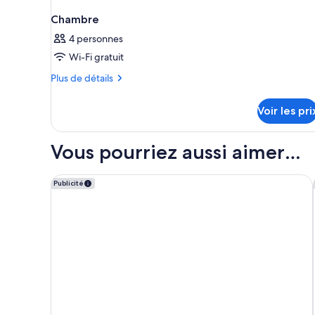
Chambre
4 personnes
Wi-Fi gratuit
Plus
Plus de détails
de
détails
Voir les pri
sur
le
type
Vous pourriez aussi aimer…
de
chambre
Chambre
Rixos Premium Dubrovnik
Publicité