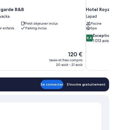
ntgarde B&B
Hotel Royal Neptun
vacka
Lapad
Petit déjeuner inclus
Piscine
r enfants
Parking inclus
Spa
9.4
Exceptionnel
9,4
sur
1 013 avis
10,
Exceptionnel,
Le
120 €
1 013 avis
nouveau
taxes et frais compris
prix
20 août - 21 août
est
de
120 €
Se connecter
S’inscrire gratuitement