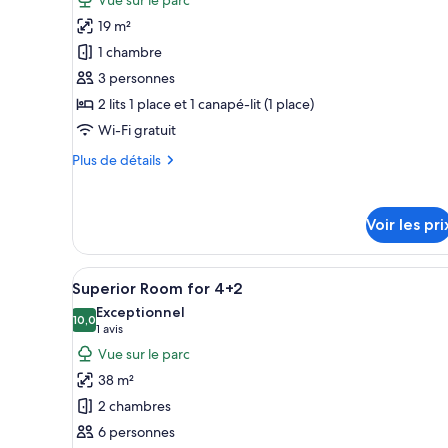
pour
19 m²
ce
1 chambre
type
3 personnes
de
2 lits 1 place et 1 canapé-lit (1 place)
chambre :
Room
Wi-Fi gratuit
for
Plus
Plus de détails
2+1
de
détails
sur
Voir les pri
le
type
de
Afficher
Une chambre d’hôtel moderne do
6
chambre
Superior Room for 4+2
toutes
Room
Exceptionnel
for
les
10,0
10,0 sur 10
(1 avis)
1 avis
2+1
photos
Vue sur le parc
pour
38 m²
ce
2 chambres
type
6 personnes
de