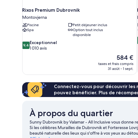
Rixos Premium Dubrovnik
Montovjerna
Piscine
Petit déjeuner inclus
Spa
Option tout inclus
disponible
9.4
Exceptionnel
9,4
sur
1 010 avis
10,
Le
584 €
Exceptionnel,
nouveau
taxes et frais compris
1 010 avis
prix
31 août - 1 sept.
est
de
584 €
Connectez-vous pour découvrir les 
pouvez bénéficier. Plus de récompen
À propos du quartier
Sunny Dubrovnik by Valamar - All Inclusive vous donne r
Si les célèbres Murailles de Dubrovnik et Forteresse Lov
beauté naturelle des lieux qui s'offre à vos yeux au dé