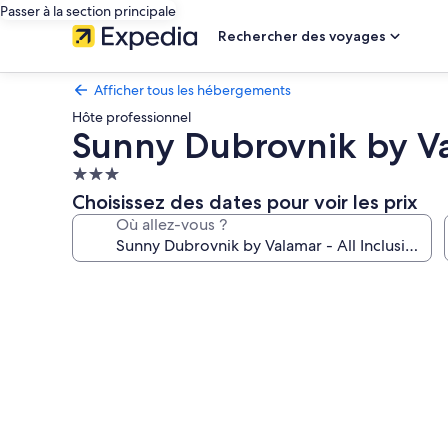
Passer à la section principale
Rechercher des voyages
Afficher tous les hébergements
Hôte professionnel
Sunny Dubrovnik by Val
Hébergement
3.0 étoiles
Choisissez des dates pour voir les prix
Où allez-vous ?
Galerie
photos
de
l’hébergement
Sunny
Dubrovnik