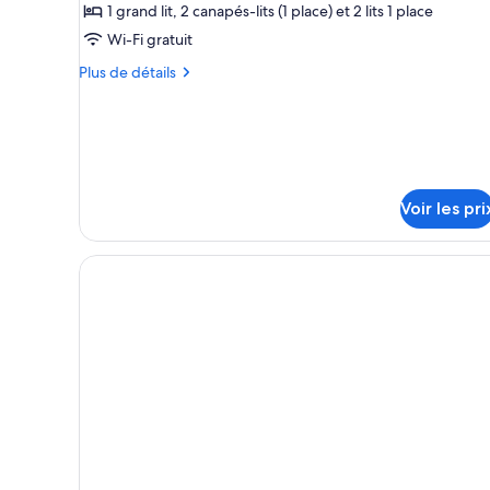
1 grand lit, 2 canapés-lits (1 place) et 2 lits 1 place
chambre :
Superior
Wi-Fi gratuit
Room
Plus
Plus de détails
for
de
détails
4+2
sur
le
type
de
Voir les pri
chambre
Superior
Room
for
4+2