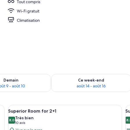
Tout compris
Wi-Fi gratuit
Climatisation
sponibilité pour demain août 9 - août 10
Vérifier la disponibilité pour ce week
Demain
Ce week-end
oût 9 - août 10
août 14 - août 16
n lit, d’un bureau, d’une télévision, d’une fenêtre avec des rideaux et offran
Afficher
Une chambre d’hôtel avec un grand lit
A
5
Superior Room for 2+1
Su
toutes
t
Très bien
les
8,0
le
8,
8,0 sur 10
8
(10 avis)
10 avis
photos
p
Vue sur le parc