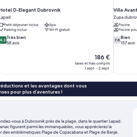
Hotel D-Elegant Dubrovnik
Villa Ava
Lapad
Zupa dubro
Petit déjeuner inclus
Spa
Piscine
Parking inclus
Wi-Fi gratuit
Piscine pou
8.2
7.8
Très bien
Bien
8,2
7,8
sur
sur
58 avis
157 avis
10,
10,
Très
Bien,
Le
186 €
bien,
157 avis
nouveau
taxes et frais compris
58 avis
prix
1 sept. - 2 sept.
est
de
186 €
réductions et les avantages dont vous
ses pour plus d’aventures !
endez-vous à Dubrovnik près de la plage, dans le quartier Lapad.
rjenac figurent parmi les immanquables, vous apprécierez la
tour des emblématiques Plage de Copacabana et Plage de Banje.