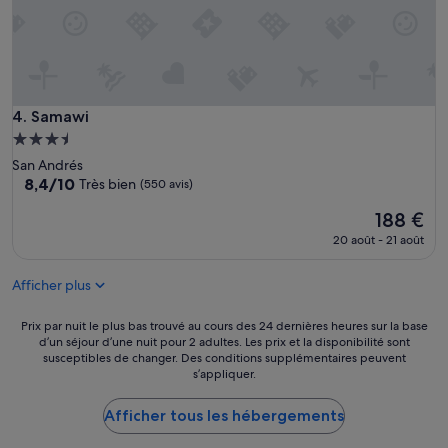
a
p
e
r
a
e
f
c
n
a
e
t
i
,
r
t
v
è
!
Samawi
4. Samawi
u
s
»
e
Hébergement
b
m
o
3.5 étoiles
San Andrés
e
n
8.4
8,4/10
Très bien
(550 avis)
r
é
sur
l
t
Le
188 €
10,
a
a
nouveau
Très
20 août - 21 août
t
t
prix
bien,
é
.
est
(550 avis)
r
D
Afficher plus
de
a
o
188 €
l
m
Prix
Prix par nuit le plus bas trouvé au cours des 24 dernières heures sur la base
e
m
d’un séjour d’une nuit pour 2 adultes. Les prix et la disponibilité sont
par
a
a
susceptibles de changer. Des conditions supplémentaires peuvent
nuit
l
g
s’appliquer.
le
o
e
plus
r
q
Afficher tous les hébergements
bas
s
u
trouvé
q
’