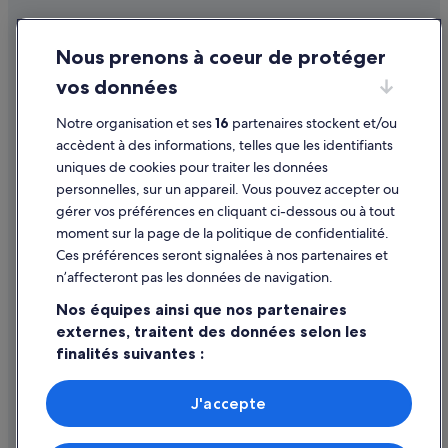
n
i
San Andrés : Appartement à louer
Conditions générales d'utilisation
m
San Andrés : Auberges de jeunesse
Nous prenons à coeur de protéger
a
Mentions légales / Nous contacter
t
San Andrés : Auberges
vos données
Directives de contenu et signalement de contenus
i
o
San Andrés : Cabanes dans les arbres
Notre organisation et ses
16
partenaires stockent et/ou
n
Aide
San Andrés : Cabanes
accèdent à des informations, telles que les identifiants
.
P
uniques de cookies pour traiter les données
San Andrés : Maison d’hôtes
Assistance
e
personnelles, sur un appareil. Vous pouvez accepter ou
t
San Andrés : hôtels Hôtels avec bar
Annuler votre vol
gérer vos préférences en cliquant ci-dessous ou à tout
i
San Andrés : Hôtels capsule
moment sur la page de la politique de confidentialité.
t
Annuler une réservation d'hôtel ou de location de vacances
d
Ces préférences seront signalées à nos partenaires et
San Andrés : hôtels Decameron Hotels
Délais de remboursement
é
n’affecteront pas les données de navigation.
j
San Andrés : hôtels Hôtels de plage
Utiliser un bon de réduction Expedia
Nos équipes ainsi que nos partenaires
e
San Andrés : hôtels Hôtels-boutiques
u
externes, traitent des données selon les
Documents de voyage internationaux
n
finalités suivantes :
San Andrés : hôtels Hôtels de luxe
e
r
San Andrés : hôtels Hôtels écologiques
Utiliser des données de géolocalisation précises. Analyser
a
activement les caractéristiques de l’appareil pour
J'accepte
San Andrés : hôtels Hôtels LGBTQIA+ friendly
u
l’identification. Stocker et/ou accéder à des informations
Parmi les moyens de paiement acceptés sur expedia.fr figurent :
sur un appareil. Publicités et contenu personnalisés,
t
American Express, Diner’s Club International, Mastercard, Visa, Visa
San Andrés : hôtels Hôtels avec golf