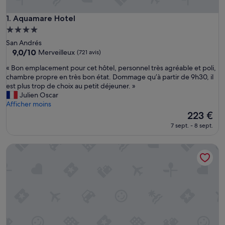
Aquamare Hotel
1. Aquamare Hotel
Hébergement
4.0 étoiles
San Andrés
9.0
9,0/10
Merveilleux
(721 avis)
sur
«
« Bon emplacement pour cet hôtel, personnel très agréable et poli,
10,
B
chambre propre en très bon état. Dommage qu’à partir de 9h30, il
Merveilleux,
o
est plus trop de choix au petit déjeuner. »
(721 avis)
n
Julien Oscar
e
Afficher moins
m
Le
223 €
p
nouveau
7 sept. - 8 sept.
l
prix
a
est
Hotel Casablanca
c
de
e
223 €
m
e
n
t
p
o
u