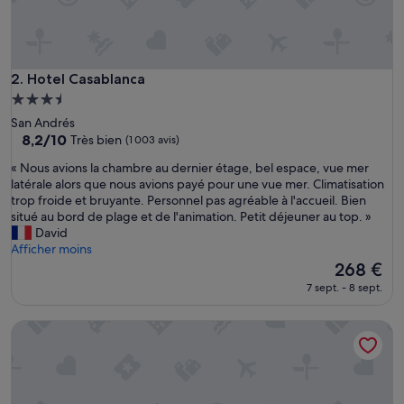
r
c
e
t
h
Hotel Casablanca
2. Hotel Casablanca
ô
Hébergement
t
3.5 étoiles
San Andrés
e
8.2
8,2/10
l
Très bien
(1 003 avis)
sur
,
«
« Nous avions la chambre au dernier étage, bel espace, vue mer
10,
p
N
latérale alors que nous avions payé pour une vue mer. Climatisation
Très
e
o
trop froide et bruyante. Personnel pas agréable à l'accueil. Bien
bien,
r
u
situé au bord de plage et de l'animation. Petit déjeuner au top. »
(1 003 avis)
s
s
David
o
a
Afficher moins
n
v
Le
268 €
n
i
nouveau
e
7 sept. - 8 sept.
o
prix
l
n
est
t
Decameron Isleño - All Inclusive
s
de
r
l
268 €
è
a
s
c
a
h
g