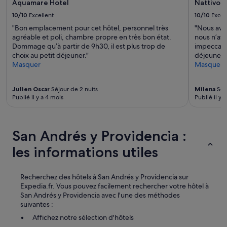
r
Aquamare Hotel
Nattivo C
supplémentaires
e
o
peuvent
m
10/10
Excellent
10/10
Excel
p
s’appliquer.
e
d
"Bon emplacement pour cet hôtel, personnel très
"Nous avo
r
e
agréable et poli, chambre propre en très bon état.
nous n’avo
.
c
Dommage qu’à partir de 9h30, il est plus trop de
impeccable 
C
h
choix au petit déjeuner."
déjeune, 
l
o
Masquer
Masquer
i
i
m
x
a
Julien Oscar
Séjour de 2 nuits
Milena
Séjo
a
t
Publié il y a 4 mois
Publié il y 
u
i
p
s
e
a
t
San Andrés y Providencia :
t
i
i
t
les informations utiles
o
d
n
é
t
j
Recherchez des hôtels à San Andrés y Providencia sur
r
e
Expedia.fr. Vous pouvez facilement rechercher votre hôtel à
o
u
San Andrés y Providencia avec l'une des méthodes
p
n
suivantes :
f
e
r
Affichez notre sélection d'hôtels
r
o