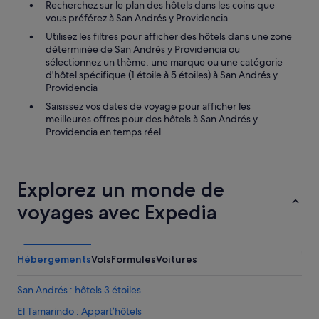
.
Recherchez sur le plan des hôtels dans les coins que
i
»
vous préférez à San Andrés y Providencia
d
e
Utilisez les filtres pour afficher des hôtels dans une zone
e
déterminée de San Andrés y Providencia ou
t
sélectionnez un thème, une marque ou une catégorie
b
d'hôtel spécifique (1 étoile à 5 étoiles) à San Andrés y
r
Providencia
u
Saisissez vos dates de voyage pour afficher les
y
meilleures offres pour des hôtels à San Andrés y
a
Providencia en temps réel
n
t
e
.
Explorez un monde de
P
e
voyages avec Expedia
r
s
o
n
Hébergements
Vols
Formules
Voitures
n
e
San Andrés : hôtels 3 étoiles
l
p
El Tamarindo : Appart’hôtels
a