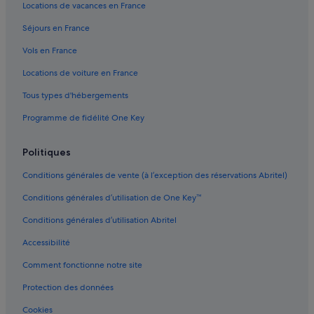
s
Locations de vacances en France
i
La Loma : Maison d’hôtes
t
Séjours en France
La Loma : hôtels Hôtels d’aventure
u
é
Vols en France
La Loma : hôtels Hôtels tout compris
a
Locations de voiture en France
u
La Loma : hôtels Hôtels pas chers
b
Tous types d'hébergements
La Loma : hôtels
o
r
Programme de fidélité One Key
La Loma : Complexes hôteliers
d
d
Providencia : Hôtels capsule
e
Politiques
Providencia : hôtels Hôtels de luxe
p
Conditions générales de vente (à l’exception des réservations Abritel)
l
Providencia : hôtels
a
Conditions générales d’utilisation de One Key™
g
Providencia : Maisons de campagne
e
Conditions générales d’utilisation Abritel
Punta Hansa : hôtels Hôtels d’aventure
e
t
Accessibilité
Punta Hansa : hôtels Hôtels tout compris
d
e
Comment fonctionne notre site
Punta Hansa : hôtels
l
San Andrés : Agrotourisme
Protection des données
'
a
San Andrés : Appart’hôtels
Cookies