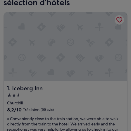
sélection d’hôtels
Iceberg Inn
Iceberg Inn
1. Iceberg Inn
Hébergement
2.5 étoiles
Churchill
8.2
8,2/10
Très bien
(55 avis)
sur
«
« Conveniently close to the train station, we were able to walk
10,
C
directly from the train to the hotel. We arrived early and the
Très
o
receptionist was very helpful by allowing us to check in to our
bien,