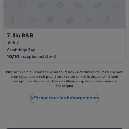
u
l
b
y
a
l
l
Illu B&B
7. Illu B&B
o
w
Hébergement
i
2.5 étoiles
Cambridge Bay
n
10.0
10/10
Exceptionnel
(2 avis)
g
sur
u
10,
s
Exceptionnel,
Prix
Prix par nuit le plus bas trouvé au cours des 24 dernières heures sur la base
t
(2 avis)
d’un séjour d’une nuit pour 2 adultes. Les prix et la disponibilité sont
par
o
susceptibles de changer. Des conditions supplémentaires peuvent
nuit
c
s’appliquer.
le
h
plus
e
Afficher tous les hébergements
bas
c
trouvé
k
au
i
cours
n
des
t
24 dernières
o