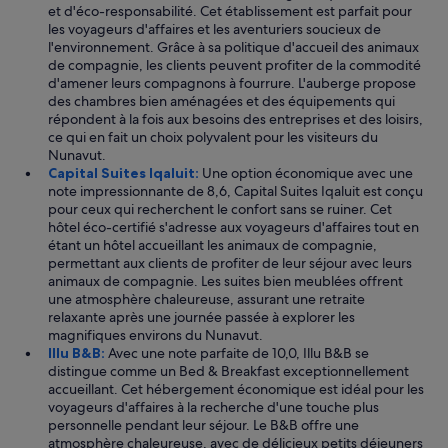
e
et d'éco-responsabilité. Cet établissement est parfait pour
e
les voyageurs d'affaires et les aventuriers soucieux de
d
l'environnement. Grâce à sa politique d'accueil des animaux
s
de compagnie, les clients peuvent profiter de la commodité
o
d'amener leurs compagnons à fourrure. L'auberge propose
m
des chambres bien aménagées et des équipements qui
e
répondent à la fois aux besoins des entreprises et des loisirs,
u
ce qui en fait un choix polyvalent pour les visiteurs du
p
Nunavut.
g
Capital Suites Iqaluit:
Une option économique avec une
r
note impressionnante de 8,6, Capital Suites Iqaluit est conçu
a
pour ceux qui recherchent le confort sans se ruiner. Cet
d
hôtel éco-certifié s'adresse aux voyageurs d'affaires tout en
e
étant un hôtel accueillant les animaux de compagnie,
s
permettant aux clients de profiter de leur séjour avec leurs
,
animaux de compagnie. Les suites bien meublées offrent
b
une atmosphère chaleureuse, assurant une retraite
u
relaxante après une journée passée à explorer les
t
magnifiques environs du Nunavut.
w
Illu B&B:
Avec une note parfaite de 10,0, Illu B&B se
e
distingue comme un Bed & Breakfast exceptionnellement
w
accueillant. Cet hébergement économique est idéal pour les
e
voyageurs d'affaires à la recherche d'une touche plus
r
personnelle pendant leur séjour. Le B&B offre une
e
atmosphère chaleureuse, avec de délicieux petits déjeuners