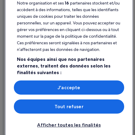
Notre organisation et ses
16
partenaires stockent et/ou
Aide
accèdent à des informations, telles que les identifiants
uniques de cookies pour traiter les données
Assistance
personnelles, sur un appareil. Vous pouvez accepter ou
Annuler votre vol
gérer vos préférences en cliquant ci-dessous ou à tout
moment sur la page de la politique de confidentialité.
Annuler une réservation d'hôtel ou de location de vacances
Ces préférences seront signalées à nos partenaires et
Délais de remboursement
n’affecteront pas les données de navigation.
Utiliser un bon de réduction Expedia
Nos équipes ainsi que nos partenaires
externes, traitent des données selon les
Documents de voyage internationaux
finalités suivantes :
Utiliser des données de géolocalisation précises. Analyser
activement les caractéristiques de l’appareil pour
J'accepte
l’identification. Stocker et/ou accéder à des informations
Parmi les moyens de paiement acceptés sur expedia.fr figurent :
sur un appareil. Publicités et contenu personnalisés,
American Express, Diner’s Club International, Mastercard, Visa, Visa
mesure de performance des publicités et du contenu,
Electron, CartaSi, Carte Bleue, PayPal et Eurocard.
Tout refuser
études d’audience et développement de services.
© 2026 Expedia, Inc., une entreprise d’Expedia Group. Tous droits
Liste de nos partenaires (fournisseurs)
réservés. Expedia et le logo Expedia sont des marques déposées ou des
marques commerciales d’Expedia, Inc.
Afficher toutes les finalités