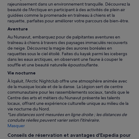
rajeunissement dans un environnement tranquille. Découvrez la
o
beauté de l'Arctique en participant à des activités de plein air
o
guidées comme la promenade en traîneau à chiens et la
m
raquette, parfaites pour améliorer votre parcours de bien-être.
s
e
Aventure
a
Au Nunavut, embarquez pour de palpitantes aventures en
c
traîneau à chiens à travers des paysages immaculés recouverts
h
de neige. Découvrez la magie des aurores boréales en
h
raquettes sous le ciel étoilé. Faites du kayak parmi les icebergs
a
dans les eaux arctiques, en observant une faune à couper le
v
souffle et une beauté naturelle époustouflante.
e
a
Vie nocturne
m
À Iqaluit, l'Arctic Nightclub offre une atmosphère animée avec
i
de la musique locale et de la danse. La Légion sert de centre
n
communautaire pour les rassemblements sociaux, tandis que le
i
Centre des arts et métiers du Nunavut présente les talents
f
locaux, offrant une expérience culturelle unique au milieu de la
r
vie nocturne du Nord.
i
*Les distances sont mesurées en ligne droite ; les distances de
d
conduite réelles peuvent varier selon l'itinéraire.
g
Masquer
e
a
Conseils de réservation et avantages d'Expedia pour