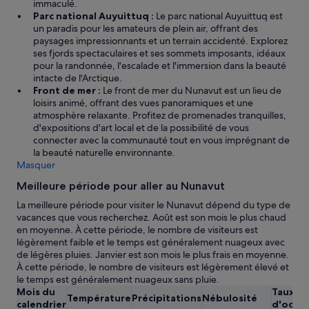
immaculé.
Parc national Auyuittuq :
Le parc national Auyuittuq est
un paradis pour les amateurs de plein air, offrant des
paysages impressionnants et un terrain accidenté. Explorez
ses fjords spectaculaires et ses sommets imposants, idéaux
pour la randonnée, l'escalade et l'immersion dans la beauté
intacte de l'Arctique.
Front de mer :
Le front de mer du Nunavut est un lieu de
loisirs animé, offrant des vues panoramiques et une
atmosphère relaxante. Profitez de promenades tranquilles,
d'expositions d'art local et de la possibilité de vous
connecter avec la communauté tout en vous imprégnant de
la beauté naturelle environnante.
Masquer
Meilleure période pour aller au Nunavut
La meilleure période pour visiter le Nunavut dépend du type de
vacances que vous recherchez. Août est son mois le plus chaud
en moyenne. À cette période, le nombre de visiteurs est
légèrement faible et le temps est généralement nuageux avec
de légères pluies. Janvier est son mois le plus frais en moyenne.
À cette période, le nombre de visiteurs est légèrement élevé et
le temps est généralement nuageux sans pluie.
Mois du
Taux
Température
Précipitations
Nébulosité
calendrier
d'occu