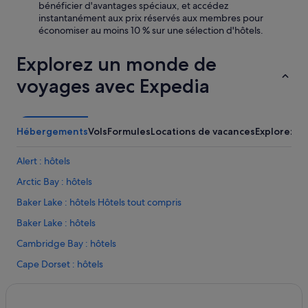
bénéficier d'avantages spéciaux, et accédez
instantanément aux prix réservés aux membres pour
économiser au moins 10 % sur une sélection d'hôtels.
Explorez un monde de
voyages avec Expedia
Hébergements
Vols
Formules
Locations de vacances
Explorez u
Alert : hôtels
Arctic Bay : hôtels
Baker Lake : hôtels Hôtels tout compris
Baker Lake : hôtels
Cambridge Bay : hôtels
Cape Dorset : hôtels
Cape Dyer : hôtels
Coppermine : hôtels