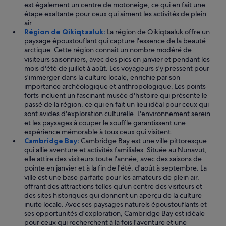
est également un centre de motoneige, ce qui en fait une
a
étape exaltante pour ceux qui aiment les activités de plein
y
air.
.
Région de Qikiqtaaluk:
La région de Qikiqtaaluk offre un
T
paysage époustouflant qui capture l'essence de la beauté
h
arctique. Cette région connaît un nombre modéré de
e
visiteurs saisonniers, avec des pics en janvier et pendant les
r
mois d'été de juillet à août. Les voyageurs s'y pressent pour
e
s'immerger dans la culture locale, enrichie par son
i
importance archéologique et anthropologique. Les points
s
forts incluent un fascinant musée d'histoire qui présente le
a
passé de la région, ce qui en fait un lieu idéal pour ceux qui
c
sont avides d'exploration culturelle. L'environnement serein
o
et les paysages à couper le souffle garantissent une
m
expérience mémorable à tous ceux qui visitent.
m
Cambridge Bay:
Cambridge Bay est une ville pittoresque
o
qui allie aventure et activités familiales. Située au Nunavut,
n
elle attire des visiteurs toute l'année, avec des saisons de
a
pointe en janvier et à la fin de l'été, d'août à septembre. La
r
ville est une base parfaite pour les amateurs de plein air,
e
offrant des attractions telles qu'un centre des visiteurs et
a
des sites historiques qui donnent un aperçu de la culture
w
inuite locale. Avec ses paysages naturels époustouflants et
i
ses opportunités d'exploration, Cambridge Bay est idéale
t
pour ceux qui recherchent à la fois l'aventure et une
h