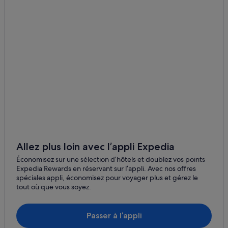
Coral Harbour : hôtels Hôtels de luxe
Coral Harbour : hôtels
Gjoa Haven : hôtels Hôtels de luxe
Gjoa Haven : hôtels
Grise Fiord : hôtels
Hall Beach : hôtels Hôtels de luxe
Hall Beach : hôtels
Igloolik : hôtels
Iqaluit : Appartement à louer
Allez plus loin avec l’appli Expedia
Iqaluit : Maison d’hôtes
Économisez sur une sélection d’hôtels et doublez vos points
Iqaluit : hôtels Hôtels avec Wi-Fi
Expedia Rewards en réservant sur l’appli. Avec nos offres
spéciales appli, économisez pour voyager plus et gérez le
Iqaluit : hôtels Hôtels-boutiques
tout où que vous soyez.
Iqaluit : hôtels Hôtels de luxe
Iqaluit : hôtels Hôtels avec spa
Passer à l’appli
Iqaluit : hôtels