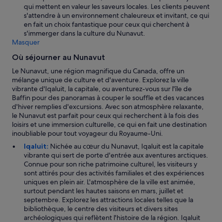
c
qui mettent en valeur les saveurs locales. Les clients peuvent
o
s'attendre à un environnement chaleureux et invitant, ce qui
m
en fait un choix fantastique pour ceux qui cherchent à
f
s'immerger dans la culture du Nunavut.
o
Masquer
r
Où séjourner au Nunavut
t
a
Le Nunavut, une région magnifique du Canada, offre un
b
mélange unique de culture et d'aventure. Explorez la ville
l
vibrante d'Iqaluit, la capitale, ou aventurez-vous sur l'île de
e
Baffin pour des panoramas à couper le souffle et des vacances
f
d'hiver remplies d'excursions. Avec son atmosphère relaxante,
o
le Nunavut est parfait pour ceux qui recherchent à la fois des
r
loisirs et une immersion culturelle, ce qui en fait une destination
t
inoubliable pour tout voyageur du Royaume-Uni.
h
Iqaluit:
Nichée au cœur du Nunavut, Iqaluit est la capitale
e
vibrante qui sert de porte d'entrée aux aventures arctiques.
2
Connue pour son riche patrimoine culturel, les visiteurs y
n
sont attirés pour des activités familiales et des expériences
i
uniques en plein air. L'atmosphère de la ville est animée,
g
surtout pendant les hautes saisons en mars, juillet et
h
septembre. Explorez les attractions locales telles que la
t
bibliothèque, le centre des visiteurs et divers sites
s
archéologiques qui reflètent l'histoire de la région. Iqaluit
t