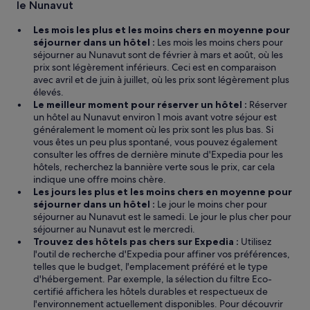
n
le Nunavut
d
t
Les mois les plus et les moins chers en moyenne pour
h
séjourner dans un hôtel :
Les mois les moins chers pour
e
séjourner au Nunavut sont de février à mars et août, où les
t
prix sont légèrement inférieurs. Ceci est en comparaison
a
avec avril et de juin à juillet, où les prix sont légèrement plus
p
élevés.
w
Le meilleur moment pour réserver un hôtel :
Réserver
a
un hôtel au Nunavut environ 1 mois avant votre séjour est
t
généralement le moment où les prix sont les plus bas. Si
e
vous êtes un peu plus spontané, vous pouvez également
r
consulter les offres de dernière minute d'Expedia pour les
i
hôtels, recherchez la bannière verte sous le prix, car cela
s
indique une offre moins chère.
s
Les jours les plus et les moins chers en moyenne pour
a
séjourner dans un hôtel :
Le jour le moins cher pour
f
séjourner au Nunavut est le samedi. Le jour le plus cher pour
e
séjourner au Nunavut est le mercredi.
t
Trouvez des hôtels pas chers sur Expedia :
Utilisez
o
l'outil de recherche d'Expedia pour affiner vos préférences,
d
telles que le budget, l'emplacement préféré et le type
r
d'hébergement. Par exemple, la sélection du filtre Eco-
i
certifié affichera les hôtels durables et respectueux de
n
l'environnement actuellement disponibles. Pour découvrir