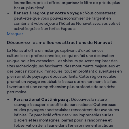
k
les meilleurs prix et offres, organisez le filtre de prix du plus
.
bas au plus élevé.
»
Pensez à regrouper votre voyage :
Vous constaterez
peut-être que vous pouvez économiser de l'argent en
combinant votre séjour à l'hôtel au Nunavut avec vos vols et
activités grâce à un forfait Expedia.
Masquer
Découvrez les meilleures attractions du Nunavut
Le Nunavut offre un mélange captivant d'expériences
culturelles et professionnelles, ce qui en fait une destination
unique pour les vacanciers. Les visiteurs peuvent explorer des
sites archéologiques fascinants, des monuments majestueux et
des parcs nationaux immaculés, tout en profitant d'aventures en
plein air et de paysages époustouflants. Cette région reculée
promet un voyage inoubliable à ceux qui recherchent à la fois
l'aventure et une compréhension plus profonde de son riche
patrimoine.
Parc national Quttinirpaaq :
Découvrez la nature
sauvage à couper le souffle du parc national Quttinirpaaq,
où des paysages spectaculaires rencontrent des aventures
infinies. Ce parc isolé offre des vues imprenables sur les
glaciers et les montagnes, parfait pour la randonnée et
l'observation de la faune dans l'environnement arctique