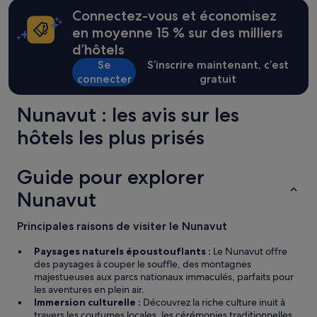
heures
o
sur
Connectez-vous et économisez
u
la
r
en moyenne 15 % sur des milliers
base
r
d’hôtels
d’un
o
séjour
Se
S’inscrire maintenant, c’est
o
d’une
connecter
gratuit
m
nuit
s
pour
e
Nunavut : les avis sur les
2 adultes.
a
Les
r
hôtels les plus prisés
prix
l
et
y
la
.
Guide pour explorer
disponibilité
T
sont
Nunavut
h
susceptibles
e
de
r
Principales raisons de visiter le Nunavut
changer.
o
Des
o
Paysages naturels époustouflants :
Le Nunavut offre
conditions
m
des paysages à couper le souffle, des montagnes
supplémentaires
s
majestueuses aux parcs nationaux immaculés, parfaits pour
peuvent
a
les aventures en plein air.
s’appliquer.
r
Immersion culturelle :
Découvrez la riche culture inuit à
e
travers les coutumes locales, les cérémonies traditionnelles