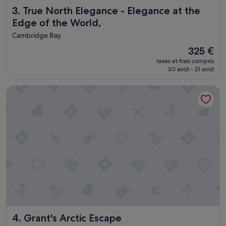
i
True North Elegance - Elegance at the Edge of the World,
3. True North Elegance - Elegance at the
r
Edge of the World,
e
c
Cambridge Bay
t
Le
325 €
l
nouveau
taxes et frais compris
y
prix
20 août - 21 août
f
est
r
de
Grant's Arctic Escape
o
325 €
m
t
h
e
t
r
a
i
n
t
o
t
h
Grant's Arctic Escape
4. Grant's Arctic Escape
e
h