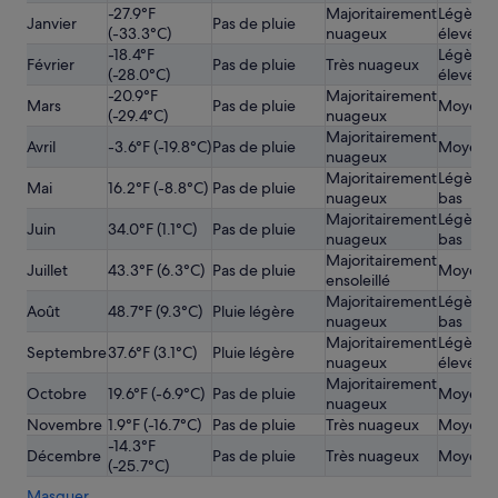
-27.9°F
Majoritairement
Légèrem
Janvier
Pas de pluie
(-33.3°C)
nuageux
élevé
-18.4°F
Légèrem
Février
Pas de pluie
Très nuageux
(-28.0°C)
élevé
-20.9°F
Majoritairement
Mars
Pas de pluie
Moyen
(-29.4°C)
nuageux
Majoritairement
Avril
-3.6°F (-19.8°C)
Pas de pluie
Moyen
nuageux
Majoritairement
Légèrem
Mai
16.2°F (-8.8°C)
Pas de pluie
nuageux
bas
Majoritairement
Légèrem
Juin
34.0°F (1.1°C)
Pas de pluie
nuageux
bas
Majoritairement
Juillet
43.3°F (6.3°C)
Pas de pluie
Moyen
ensoleillé
Majoritairement
Légèrem
Août
48.7°F (9.3°C)
Pluie légère
nuageux
bas
Majoritairement
Légèrem
Septembre
37.6°F (3.1°C)
Pluie légère
nuageux
élevé
Majoritairement
Octobre
19.6°F (-6.9°C)
Pas de pluie
Moyen
nuageux
Novembre
1.9°F (-16.7°C)
Pas de pluie
Très nuageux
Moyen
-14.3°F
Décembre
Pas de pluie
Très nuageux
Moyen
(-25.7°C)
Masquer