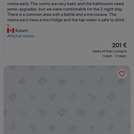
n
rooms early. The rooms are very basic and the bathrooms need
(55 avis)
v
some upgrades, but we were comfortable for the 2 night stay.
e
There is a common area with a kettle and a microwave. The
n
rooms each have a mini fridge and the tap water is safe to drink.
i
»
e
Robert
n
Afficher moins
t
Le
201 €
l
nouveau
taxes et frais compris
y
prix
1 sept. - 2 sept.
c
est
l
de
Frobisher Inn
o
201 €
s
e
t
o
t
h
e
t
r
a
i
n