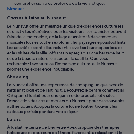
compréhension plus profonde de la vie arctique.
a
Masquer
k
e
Choses à faire au Nunavut
t
t
Le Nunavut offre un mélange unique d'expériences culturelles
l
et d'activités récréatives pour les visiteurs. Les touristes peuvent
e
faire de la motoneige, de la luge et assister à des comédies
a
musicales locales tout en explorant les paysages époustouflants.
n
Les activités essentielles incluent les visites touristiques locales
d
et les visites de la ville, offrant un aperçu du riche héritage inuit
a
et de la beauté naturelle à couper le souffle. Que vous
m
recherchiez l'aventure ou l'immersion culturelle, le Nunavut
i
promet une expérience inoubliable.
c
Shopping
r
Le Nunavut offre une expérience de shopping unique avec de
o
l'artisanat local et de l'art inuit. Découvrez le centre commercial
w
Qikiqtani d'Iqaluit pour une gamme de produits, et visitez
a
l'Association des arts et métiers du Nunavut pour des souvenirs
v
authentiques. Adoptez la culture locale tout en trouvant les
e
cadeaux parfaits pendant votre séjour.
.
T
Loisirs
h
À Iqaluit, le centre de bien-être Apex propose des thérapies
e
holistiques et des cours de fitness, favorisant la relaxation et le
r