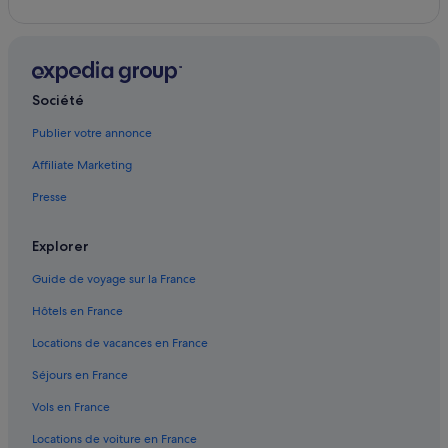
Iqaluit : Palaces
Iqaluit : Complexes hôteliers
Kimmirut : hôtels
Société
Kugaaruk : hôtels Hôtels de luxe
Publier votre annonce
Kugaaruk : hôtels
Affiliate Marketing
Pangnirtung : hôtels
Presse
Pond Inlet : hôtels
Qikiqtarjuaq : hôtels Hôtels pas chers
Explorer
Qikiqtarjuaq : hôtels
Guide de voyage sur la France
Quaqtaq : hôtels
Hôtels en France
Rankin Inlet : hôtels
Locations de vacances en France
Resolute : hôtels
Séjours en France
Taloyoak : hôtels
Vols en France
Umiujaq : hôtels
Locations de voiture en France