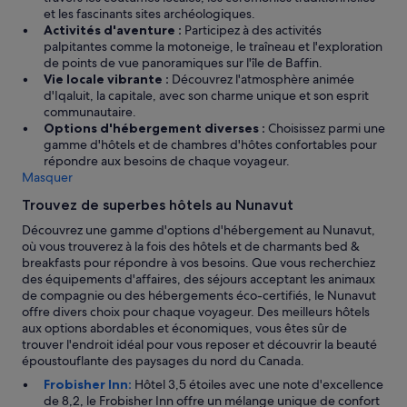
v
et les fascinants sites archéologiques.
e
Activités d'aventure :
Participez à des activités
r
palpitantes comme la motoneige, le traîneau et l'exploration
y
de points de vue panoramiques sur l'île de Baffin.
b
Vie locale vibrante :
Découvrez l'atmosphère animée
a
d'Iqaluit, la capitale, avec son charme unique et son esprit
s
communautaire.
i
Options d'hébergement diverses :
Choisissez parmi une
c
gamme d'hôtels et de chambres d'hôtes confortables pour
a
répondre aux besoins de chaque voyageur.
n
Masquer
d
t
Trouvez de superbes hôtels au Nunavut
h
Découvrez une gamme d'options d'hébergement au Nunavut,
e
où vous trouverez à la fois des hôtels et de charmants bed &
b
breakfasts pour répondre à vos besoins. Que vous recherchiez
a
des équipements d'affaires, des séjours acceptant les animaux
t
de compagnie ou des hébergements éco-certifiés, le Nunavut
h
offre divers choix pour chaque voyageur. Des meilleurs hôtels
r
aux options abordables et économiques, vous êtes sûr de
o
trouver l'endroit idéal pour vous reposer et découvrir la beauté
o
époustouflante des paysages du nord du Canada.
m
s
Frobisher Inn:
Hôtel 3,5 étoiles avec une note d'excellence
n
de 8,2, le Frobisher Inn offre un mélange unique de confort