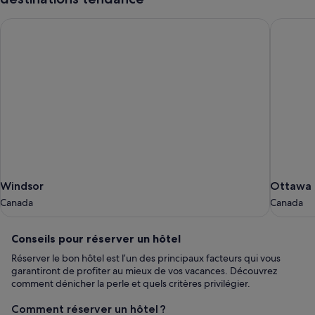
Windsor
Ottawa
Windsor
Ottawa
Windsor
Ottawa
Canada
Canada
Canada
Canada
Conseils
Conseils pour réserver un hôtel
pour
Réserver le bon hôtel est l’un des principaux facteurs qui vous
réserver
garantiront de profiter au mieux de vos vacances. Découvrez
un
comment dénicher la perle et quels critères privilégier.
hôtel
Comment réserver un hôtel ?