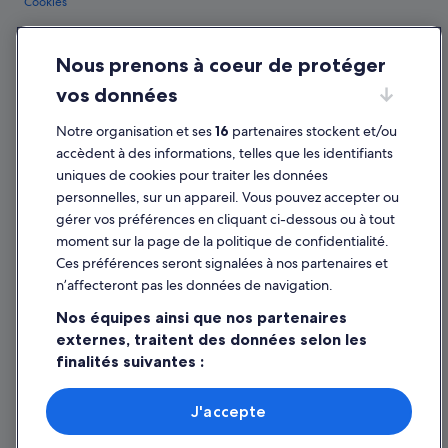
Cookies
Conditions générales d'utilisation
Nous prenons à coeur de protéger
Mentions légales / Nous contacter
vos données
Directives de contenu et signalement de contenus
Notre organisation et ses
16
partenaires stockent et/ou
Aide
accèdent à des informations, telles que les identifiants
uniques de cookies pour traiter les données
Assistance
personnelles, sur un appareil. Vous pouvez accepter ou
Annuler votre vol
gérer vos préférences en cliquant ci-dessous ou à tout
moment sur la page de la politique de confidentialité.
Annuler une réservation d'hôtel ou de location de vacances
Ces préférences seront signalées à nos partenaires et
Délais de remboursement
n’affecteront pas les données de navigation.
Utiliser un bon de réduction Expedia
Nos équipes ainsi que nos partenaires
externes, traitent des données selon les
Documents de voyage internationaux
finalités suivantes :
Utiliser des données de géolocalisation précises. Analyser
activement les caractéristiques de l’appareil pour
J'accepte
l’identification. Stocker et/ou accéder à des informations
Parmi les moyens de paiement acceptés sur expedia.fr figurent : American
sur un appareil. Publicités et contenu personnalisés,