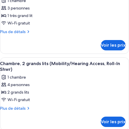
1 chambre
photos
Accessible)
2
pour
3 personnes
grands
ce
lits
1 très grand lit
(Hearing
type
Wi-Fi gratuit
Accessible)
de
Plus
Plus de détails
chambre :
de
Chambre,
détails
Voir les prix
sur
1
le
très
type
Afficher
Literie de qualité supérieure, couette 
grand
7
de
Chambre, 2 grands lits (Mobility/Hearing Access, Roll-In
toutes
lit
chambre
Shwr)
Chambre,
les
(Hearing
1 chambre
1
photos
Accessible)
très
4 personnes
pour
grand
2 grands lits
ce
lit
(Hearing
type
Wi-Fi gratuit
Accessible)
de
Plus
Plus de détails
chambre :
de
détails
Chambre,
Voir les prix
sur
2
le