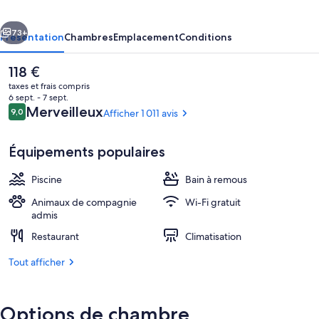
cédent
Suivant
73+
Présentation
Chambres
Emplacement
Conditions
Le
118 €
prix
taxes et frais compris
actuel
6 sept. - 7 sept.
est
Avis
Merveilleux
9,0
Afficher 1 011 avis
9,0 sur 10
de
voyageurs
118 €.
Équipements populaires
Piscine
Bain à remous
Terrasse/Patio
Animaux de compagnie
Wi-Fi gratuit
admis
Restaurant
Climatisation
Tout afficher
Options de chambre