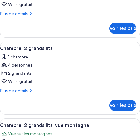
ce
lits
Wi-Fi gratuit
(View)
type
Plus
Plus de détails
de
de
chambre :
détails
Voir les prix
sur
Chambre
le
Club,
type
Afficher
Literie de qualité supérieure, couette 
2
3
de
Chambre, 2 grands lits
toutes
chambre
grands
1 chambre
Chambre
les
lits,
Club,
4 personnes
photos
vue
2
pour
2 grands lits
montagne
grands
ce
lits,
Wi-Fi gratuit
vue
type
Plus
Plus de détails
montagne
de
de
chambre :
détails
Voir les prix
sur
Chambre,
le
2
type
Afficher
Literie de qualité supérieure, couette 
grands
7
de
Chambre, 2 grands lits, vue montagne
toutes
chambre
lits
Vue sur les montagnes
Chambre,
les