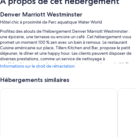
À propos de cet hébergement
Denver Marriott Westminster
Hôtel chic à proximité de Parc aquatique Water World
Profitez des atouts de l'hébergement Denver Marriott Westminster :
une épicerie, une terrasse ou encore un café. Cet hébergement vous
promet un moment 100 % zen avec un bain à remous. Le restaurant
Cuisine américaine sur place, Tillers Kitchen and Bar, propose le petit
déjeuner, le dîner et une happy hour. Les clients peuvent disposer de
diverses prestations, comme un service de nettoyage à
sec / blanchisserie et un bar, tout en restant connectés avec le Wi-Fi
Informations sur le droit de rétractation
gratuit dans les chambres (débit : 100 Mbit/s ou plus (pour 1 à 2 pers. ou
jusqu’à 6 appareils)).
Hébergements similaires
D'autres petits plus vous attendent, notamment :
Hyatt Place Denver/Westminster
Drury Pl
Piscine couverte
Service de location de limousines/berlines, petit déjeuner buffet
(en supplément) et parking en libre-service (en supplément)
Service de départ express, service d'arrivée express et service de
blanchisserie
Salle de banquet, une consigne à bagages et service d'assistance
pour les visites touristiques ou l'achat de billets