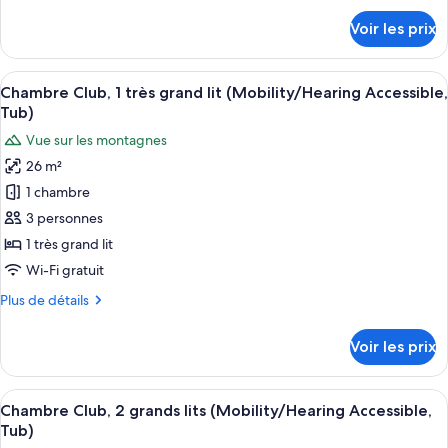
Tub)
chambre :
détails
Voir les prix
sur
Chambre,
le
2
type
Afficher
Literie de qualité supérieure, couette 
grands
7
de
Chambre Club, 1 très grand lit (Mobility/Hearing Accessible,
toutes
chambre
lits
Tub)
Chambre,
les
(Mobility/Hearing
Vue sur les montagnes
2
photos
Accessible,
grands
26 m²
pour
Tub)
lits
1 chambre
ce
(Mobility/Hearing
Accessible,
type
3 personnes
Tub)
de
1 très grand lit
chambre :
Wi-Fi gratuit
Chambre
Plus
Plus de détails
Club,
de
1
détails
Voir les prix
sur
très
le
grand
type
Afficher
Literie de qualité supérieure, couette 
lit
7
de
Chambre Club, 2 grands lits (Mobility/Hearing Accessible,
toutes
(Mobility/Hearing
chambre
Tub)
Chambre
les