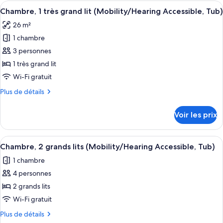
type
Afficher
Literie de qualité supérieure, couette 
grands
6
de
Chambre, 1 très grand lit (Mobility/Hearing Accessible, Tub)
toutes
chambre
lits
26 m²
Chambre,
les
(Hearing
2
1 chambre
photos
Accessible)
grands
pour
3 personnes
lits
ce
(Hearing
1 très grand lit
Accessible)
type
Wi-Fi gratuit
de
Plus
Plus de détails
chambre :
de
Chambre,
détails
Voir les prix
sur
1
le
très
type
Afficher
Literie de qualité supérieure, couette 
grand
6
de
Chambre, 2 grands lits (Mobility/Hearing Accessible, Tub)
toutes
lit
chambre
1 chambre
Chambre,
les
(Mobility/Hearing
1
4 personnes
photos
Accessible,
très
pour
2 grands lits
Tub)
grand
ce
lit
Wi-Fi gratuit
(Mobility/Hearing
type
Plus
Plus de détails
Accessible,
de
de