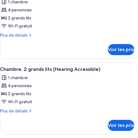
2
1 chambre
photos
grands
pour
4 personnes
lits
ce
2 grands lits
type
Wi-Fi gratuit
de
Plus
Plus de détails
chambre :
de
Chambre,
détails
Voir les prix
sur
2
le
grands
type
Afficher
Literie de qualité supérieure, couette 
lits,
7
de
Chambre, 2 grands lits (Hearing Accessible)
toutes
vue
chambre
1 chambre
Chambre,
les
montagne
2
4 personnes
photos
grands
pour
2 grands lits
lits,
ce
vue
Wi-Fi gratuit
montagne
type
Plus
Plus de détails
de
de
chambre :
détails
Voir les prix
sur
Chambre,
le
2