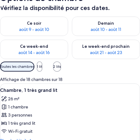
Vérifiez la disponibilité pour ces dates.
Vérifier la disponibilité pour ce soir août 9 - août 10
Vérifier la disponibilité pour 
Ce soir
Demain
août 9 - août 10
août 10 - août 11
Vérifier la disponibilité pour ce week-end août 14 - août 16
Vérifier la disponibilité pour
Ce week-end
Le week-end prochain
août 14 - août 16
août 21 - août 23
Filtres
Toutes les chambres
1 lit
2 lits
disponibles
pour
Affichage de 18 chambres sur 18
les
Afficher
Literie de qualité supérieure, couette 
4
Chambre, 1 très grand lit
chambres
toutes
26 m²
les
1 chambre
photos
pour
3 personnes
ce
1 très grand lit
type
Wi-Fi gratuit
de