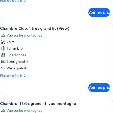
Plus
Plus de détails
chambre :
de
Chambre,
détails
Voir les prix
sur
1
le
très
type
Afficher
Literie de qualité supérieure, couette 
grand
9
de
Chambre Club, 1 très grand lit (View)
toutes
lit
chambre
Vue sur les montagnes
Chambre,
les
1
26 m²
photos
très
pour
1 chambre
grand
ce
lit
3 personnes
type
1 très grand lit
de
Wi-Fi gratuit
chambre :
Plus
Plus de détails
Chambre
de
Club,
détails
Voir les prix
1
sur
le
très
type
Afficher
Literie de qualité supérieure, couette 
grand
8
de
Chambre, 1 très grand lit, vue montagne
toutes
lit
chambre
Vue sur les montagnes
Chambre
les
(View)