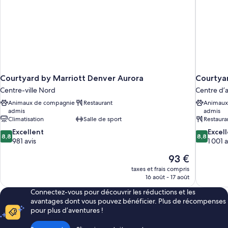
lit
(Hearing
Accessible)
Courtyard by Marriott Denver Aurora
Courtya
Centre-ville Nord
Centre d’
Animaux de compagnie
Restaurant
Animaux
admis
admis
Climatisation
Salle de sport
Restaura
8.8
8.8
Excellent
Excel
8,8
8,8
sur
sur
981 avis
1 001 a
10,
10,
Le
93 €
Excellent,
Excellent,
nouveau
981 avis
1 001 avis
taxes et frais compris
prix
16 août - 17 août
est
Connectez-vous pour découvrir les réductions et les
de
avantages dont vous pouvez bénéficier. Plus de récompenses
93 €
pour plus d’aventures !