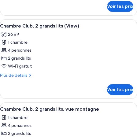
Chambre
détails
Voir les prix
sur
Club,
le
1
type
Afficher
Une chambre d’hôtel avec deux lits, u
très
11
de
Chambre Club, 2 grands lits (View)
toutes
grand
chambre
26 m²
Chambre
les
lit,
Club,
1 chambre
photos
vue
1
pour
4 personnes
montagne
très
ce
grand
2 grands lits
lit,
type
Wi-Fi gratuit
vue
de
montagne
Plus
Plus de détails
chambre :
de
Chambre
détails
Voir les prix
sur
Club,
le
2
type
Afficher
Literie de qualité supérieure, couette 
grands
10
de
Chambre Club, 2 grands lits, vue montagne
toutes
lits
chambre
1 chambre
Chambre
les
(View)
Club,
4 personnes
photos
2
pour
2 grands lits
grands