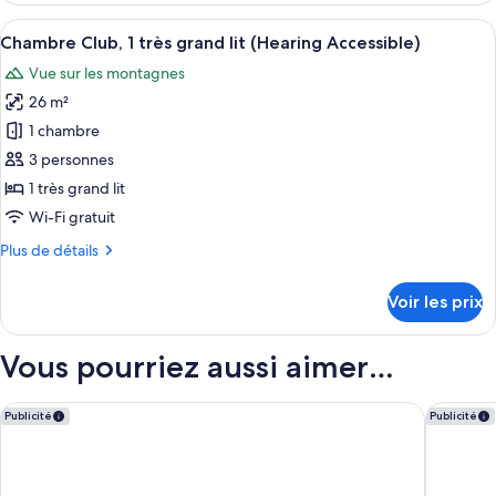
grands
type
Afficher
Literie de qualité supérieure, couette 
8
lits
de
Chambre Club, 1 très grand lit (Hearing Accessible)
toutes
chambre
(Mobility/Hearing
Vue sur les montagnes
Chambre,
les
Access,
2
26 m²
photos
Roll-
grands
pour
1 chambre
lits
In
ce
(Mobility/Hearing
3 personnes
Shwr)
Access,
type
1 très grand lit
Roll-
de
Wi-Fi gratuit
In
chambre :
Shwr)
Plus
Plus de détails
Chambre
de
Club,
détails
Voir les prix
1
sur
le
très
type
Vous pourriez aussi aimer…
grand
de
lit
chambre
Chambre
(Hearing
Courtyard by Marriott Denver Aurora
Courtyar
Publicité
Publicité
Club,
Accessible)
1
très
grand