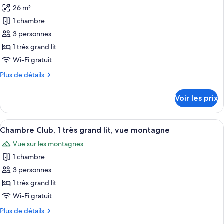
Club,
26 m²
photos
1
pour
1 chambre
très
ce
grand
3 personnes
lit
type
1 très grand lit
(View)
de
Wi-Fi gratuit
chambre :
Plus
Plus de détails
Chambre,
de
1
détails
Voir les prix
très
sur
le
grand
type
Afficher
Literie de qualité supérieure, couette 
lit,
11
de
Chambre Club, 1 très grand lit, vue montagne
toutes
vue
chambre
Vue sur les montagnes
Chambre,
les
montagne
1
1 chambre
photos
très
pour
3 personnes
grand
ce
lit,
1 très grand lit
vue
type
Wi-Fi gratuit
montagne
de
Plus
Plus de détails
chambre :
de