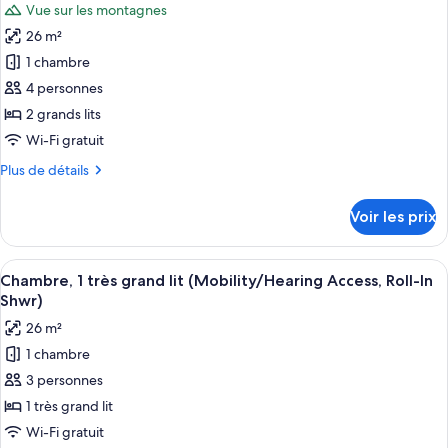
Accessible,
Vue sur les montagnes
Club,
photos
Tub)
1
26 m²
pour
très
1 chambre
ce
grand
lit
type
4 personnes
(Mobility/Hearing
de
2 grands lits
Accessible,
chambre :
Tub)
Wi-Fi gratuit
Chambre
Plus
Plus de détails
Club,
de
2
détails
Voir les prix
sur
grands
le
lits
type
Afficher
Literie de qualité supérieure, couette 
(Mobility/Hearing
7
de
Chambre, 1 très grand lit (Mobility/Hearing Access, Roll-In
toutes
Accessible,
chambre
Shwr)
Chambre
les
Tub)
26 m²
Club,
photos
2
1 chambre
pour
grands
3 personnes
ce
lits
(Mobility/Hearing
type
1 très grand lit
Accessible,
de
Wi-Fi gratuit
Tub)