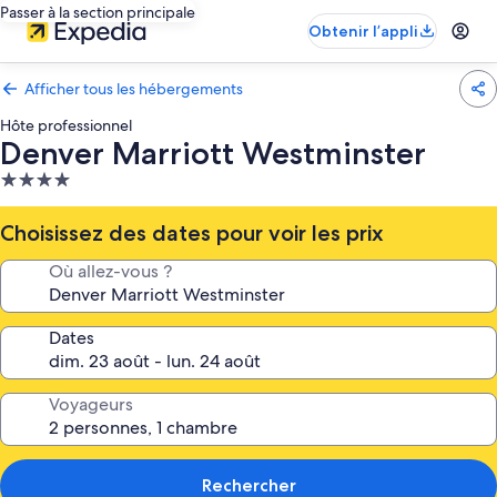
Passer à la section principale
Obtenir l’appli
Afficher tous les hébergements
Hôte professionnel
Denver Marriott Westminster
Hébergement
4.0 étoiles
Choisissez des dates pour voir les prix
Où allez-vous ?
Dates
Voyageurs
Rechercher