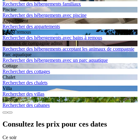
Rechercher des hébergements familiaux
Piscine
Rechercher des hébergements avec piscine
Apparte­ment
Rechercher des appartements
Bain à remous
Rechercher des hébergements avec bains à remous
Animaux de compagnie admis
Rechercher des hébergements acceptant les animaux de compagnie
Parc aquatique
Rechercher des hébergements avec un parc aquatique
Cottage
Rechercher des cottages
Chalet
Rechercher des chalets
Villa
Rechercher des villas
Cabane
Rechercher des cabanes
Consultez les prix pour ces dates
Ce soir