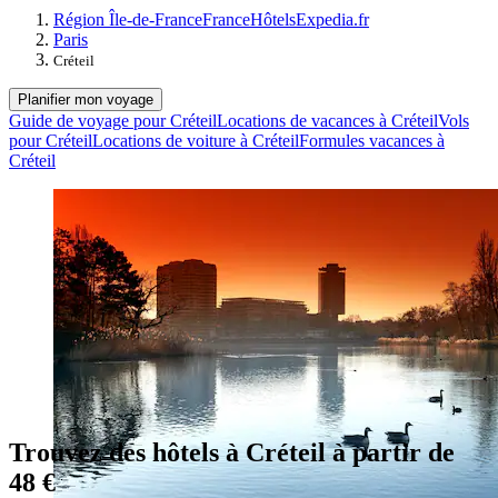
Région Île-de-France
France
Hôtels
Expedia.fr
Paris
Créteil
Planifier mon voyage
Guide de voyage pour Créteil
Locations de vacances à Créteil
Vols
pour Créteil
Locations de voiture à Créteil
Formules vacances à
Créteil
Trouvez des hôtels à Créteil à partir de
48 €