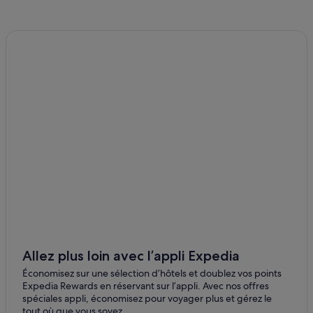
Alba : hôtels Hôtels pas chers
Alba : hôtels
Alba : Maisons de ville
Alba : Pensions
Alba : Complexes hôteliers
Bellamonte : hôtels Hôtels de luxe
Bellamonte : hôtels
Bellamonte : Complexes hôteliers
Campestrin : hôtels
Canazei : hôtels Hôtels au ski
Centre de bien-être QC Terme Dolomiti : hôtels à
proximité
Allez plus loin avec l’appli Expedia
Col Passo Rolle : hôtels
Économisez sur une sélection d’hôtels et doublez vos points
Col San Pellegrino : Appart’hôtels
Expedia Rewards en réservant sur l’appli. Avec nos offres
spéciales appli, économisez pour voyager plus et gérez le
Col San Pellegrino : Auberges
tout où que vous soyez.