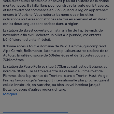
Vous aurez aussi l’occasion d’en savoir plus sur l’histoire de la chaîne
montagneuse. Il a fallu 11ans pour construire la route qui la traverse,
et les travaux ont commencé en 1863, quand la région appartenait
encore à l’Autriche. Vous noterez les noms des villes et les
indications routières sont affichés à la fois en allemand et en italien,
car les deux langues sont parlées dans la région.
La station de ski est ouverte du matin à la fin de l’après-midi, de
novembre à fin avril. Achetez un billet à la journée, vos enfants
bénéficieront d’un tarif réduit.
Il donne accès à tout le domaine de Val di Fiemme, qui comprend
Alpe Cermis, Bellamonte, Latemar et plusieurs autres stations de ski.
Au total, la vallée dispose de 60télésièges et de 123pistes couvrant
70kilomètres.
La station de Passo Rolle se situe à 70km au sud-est de Bolzano, au
nord de l’Italie. Elle se trouve entre les vallées de Primeiro et de
Fiemme, dans la province de Trentino, dans le Trentin-Haut-Adige.
Prenez l’avion jusqu’à l’aéroport international le plus proche, qui est
celui d’Innsbruck, en Autriche, ou bien un vol intérieur jusqu’à
Bolzano depuis d’autres régions d’Italie.
Masquer