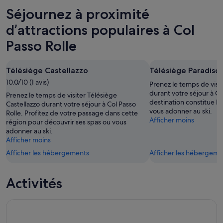
Rolle
Col
prix
Séjournez à proximité
pour
Passo
à
cette
Rolle
Col
d’attractions populaires à Col
nuit,
pour
Passo
Passo Rolle
9
demain
Rolle
août
soir,
pour
-
10
le
Télésiège Castellazzo
Télésiège Paradiso
10
août
week-
10.0/10 (1 avis)
Prenez le temps de visi
août
-
end
durant votre séjour à Co
Prenez le temps de visiter Télésiège
11
prochain,
destination constitue l'
Castellazzo durant votre séjour à Col Passo
août
14
vous adonner au ski.
Rolle. Profitez de votre passage dans cette
août
Afficher moins
région pour découvrir ses spas ou vous
-
adonner au ski.
Afficher moins
16
août
Afficher les hébergements
Afficher les hébergeme
Activités
De Bolzano : Visite privée d'une journée en voiture : La Gr