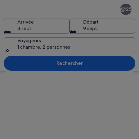
Col
25
Passo
Rolle
Arrivée
Départ
8 sept.
9 sept.
Voyageurs
1 chambre, 2 personnes
Un champ verdoyant où paissent des v
Rechercher
Explorer la carte