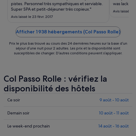
pistes. Personnel très sympathiques et serviable.
was lack of 
Super SPA et petit-déjeuner très copieux."
no kettle ei
Avis laissé le
up but was I
Avis laissé le 23 févr. 2017
cans? Same f
..."
Afficher 1 938 hébergements (Col Passo Rolle)
Prix le plus bas trouvé au cours des 24 dernières heures sur la base d’un
séjour d’une nuit pour 2 adultes. Les prix et la disponibilité sont
susceptibles de changer. D’autres conditions peuvent s’appliquer.
Col Passo Rolle : vérifiez la
disponibilité des hôtels
Consulter
Ce soir
9 août - 10 août
les
prix
Consulter
Demain soir
10 août - 11 août
à
les
Col
prix
Consulter
Le week-end prochain
14 août - 16 août
Passo
à
les