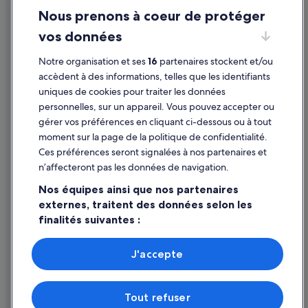
Nous prenons à coeur de protéger
Pozza di Fassa : hôtels Hôtels d’aventure
Mentions légales / Nous contacter
vos données
Pozza di Fassa : hôtels
Directives de contenu et signalement de contenus
Pozza di Fassa : Lodges
Notre organisation et ses
16
partenaires stockent et/ou
Aide
accèdent à des informations, telles que les identifiants
Pozza di Fassa : Complexes hôteliers
uniques de cookies pour traiter les données
Assistance
Prade : Chambres d’hôtes
personnelles, sur un appareil. Vous pouvez accepter ou
Annuler votre vol
Prade : Maison d’hôtes
gérer vos préférences en cliquant ci-dessous ou à tout
moment sur la page de la politique de confidentialité.
Prade : hôtels Hôtels pas chers
Annuler une réservation d'hôtel ou de location de vacances
Ces préférences seront signalées à nos partenaires et
Prade : hôtels
Délais de remboursement
n’affecteront pas les données de navigation.
Predazzo : hôtels
Utiliser un bon de réduction Expedia
Nos équipes ainsi que nos partenaires
Sagron Mis : Appart’hôtels
externes, traitent des données selon les
Documents de voyage internationaux
finalités suivantes :
Sagron Mis : hôtels
Utiliser des données de géolocalisation précises. Analyser
Sagron Mis : Complexes hôteliers
activement les caractéristiques de l’appareil pour
J'accepte
San Martino di Castrozza : hôtels Hôtels pour faire du
l’identification. Stocker et/ou accéder à des informations
Parmi les moyens de paiement acceptés sur expedia.fr figurent :
shopping
sur un appareil. Publicités et contenu personnalisés,
American Express, Diner’s Club International, Mastercard, Visa, Visa
mesure de performance des publicités et du contenu,
Electron, CartaSi, Carte Bleue, PayPal et Eurocard.
San Martino di Castrozza : hôtels
Tout refuser
études d’audience et développement de services.
© 2026 Expedia, Inc., une entreprise d’Expedia Group. Tous droits