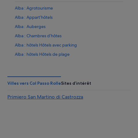
Alba : Agrotourisme
Alba : Appart’hôtels
Alba : Auberges
Alba : Chambres d’hôtes
Alba : hôtels Hôtels avec parking
Alba : hôtels Hôtels de plage
Alba : hôtels Hôtels dans un domaine viticole
Alba : hôtels Hôtels-boutiques
Alba : hôtels Hôtels de luxe
Villes vers Col Passo Rolle
Sites d’intérêt
Alba : hôtels Hôtels historiques
Primiero San Martino di Castrozza
Alba : hôtels Hôtels familiaux
Alba : hôtels Hôtels avec restaurant
Alba : hôtels Hôtels romantiques
Alba : hôtels Hôtels avec spa
Alba : hôtels Hôtels avec bains à remous