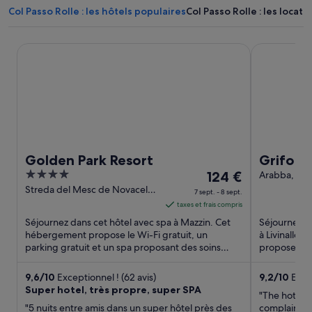
Col Passo Rolle : les hôtels populaires
Col Passo Rolle : les locat
Golden Park Resort
Grifone Dol
Golden Park Resort
Grifone
4
Le
124 €
Arabba, Pa
Livinallongo
out
prix
Streda del Mesc de Novacela
7 sept. - 8 sept.
341/331 Mazzin TN
of
est
taxes et frais compris
5
de 124 €
Séjournez dans cet hôtel avec spa à Mazzin. Cet
Séjournez d
par
hébergement propose le Wi-Fi gratuit, un
à Livinallon
parking gratuit et un spa proposant des soins
nuit
propose le p
complets. Des attractions ...
et un parking
du 7
sept.
9,6
/
10
Exceptionnel ! (62 avis)
9,2
/
10
Extra
Super hotel, très propre, super SPA
au 8
"The hotel is
sept..
"5 nuits entre amis dans un super hôtel près des
complain he