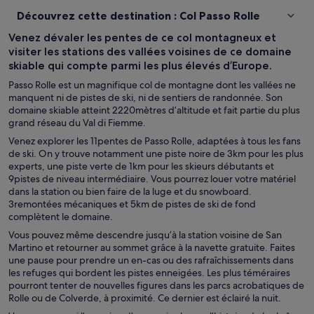
Découvrez cette destination : Col Passo Rolle
Venez dévaler les pentes de ce col montagneux et
visiter les stations des vallées voisines de ce domaine
skiable qui compte parmi les plus élevés d’Europe.
Passo Rolle est un magnifique col de montagne dont les vallées ne
manquent ni de pistes de ski, ni de sentiers de randonnée. Son
domaine skiable atteint 2220mètres d’altitude et fait partie du plus
grand réseau du Val di Fiemme.
Venez explorer les 11pentes de Passo Rolle, adaptées à tous les fans
de ski. On y trouve notamment une piste noire de 3km pour les plus
experts, une piste verte de 1km pour les skieurs débutants et
9pistes de niveau intermédiaire. Vous pourrez louer votre matériel
dans la station ou bien faire de la luge et du snowboard.
3remontées mécaniques et 5km de pistes de ski de fond
complètent le domaine.
Vous pouvez même descendre jusqu’à la station voisine de San
Martino et retourner au sommet grâce à la navette gratuite. Faites
une pause pour prendre un en-cas ou des rafraîchissements dans
les refuges qui bordent les pistes enneigées. Les plus téméraires
pourront tenter de nouvelles figures dans les parcs acrobatiques de
Rolle ou de Colverde, à proximité. Ce dernier est éclairé la nuit.