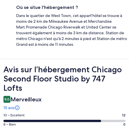
Où se situe l'hébergement ?
Dans le quartier de West Town, cet appart'hôtel se trouve à
moins de 2 km de Milwaukee Avenue et Merchandise
Mart.Promenade Chicago Riverwalk et United Center se
trouvent également à moins de 3 km de distance. Station de
métro Chicago n'est qu'à 2 minutes à pied et Station de métro
Grand est à moins de 11 minutes.
Avis
Avis sur l’hébergement Chicago
Second Floor Studio by 747
Lofts
Merveilleux
9,0
15 avis
Note
10 – Excellent
12
des
Note
8 – Bien
0
voyageurs