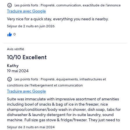
Les points forts : Propreté, communication, exactitude de l’annonce
Traduire avec Google
Very nice for a quick stay, everything you need is nearby.
Séjour de 2 nuits en juin 2026
0
Avis vérifié
10/10 Excellent
Kathy
19 mai 2024
Les points forts : Propreté, équipements, infrastructures et
conditions de l’hébergement et communication
Traduire avec Google
Suite was immaculate with impressive assortment of amenities
including bowl of snacks & bag of ice in the freezer, nice
shampoo/conditioner/body wash in shower, dish soap, tabs for
dishwasher & laundry detergent for in-suite laundry, sound
machine. Full size gas stove & fridge/freezer. They just need to
figure out how to configure for a larger bed. A dark towel for
Séjour de 3 nuits en mai 2024