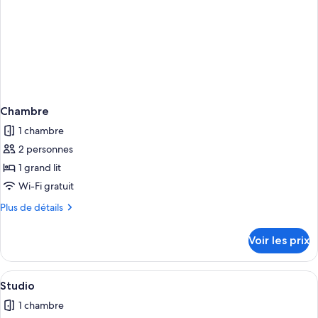
Chambre
1 chambre
2 personnes
1 grand lit
Wi-Fi gratuit
Plus
Plus de détails
de
détails
Voir les prix
sur
le
type
Afficher
Une cuisine moderne avec des meubles e
11
de
Studio
toutes
chambre
1 chambre
Chambre
les