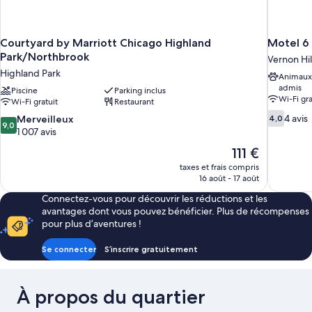
Courtyard by Marriott Chicago Highland
Motel 6 
Park/Northbrook
Vernon Hil
Highland Park
Animaux
admis
Piscine
Parking inclus
Wi-Fi gra
Wi-Fi gratuit
Restaurant
4.0
9.0
4 avis
Merveilleux
4,0
9,0
sur
sur
1 007 avis
10,
10,
Le
111 €
4 avis
Merveilleux,
nouveau
taxes et frais compris
1 007 avis
prix
16 août - 17 août
est
Connectez-vous pour découvrir les réductions et les
de
avantages dont vous pouvez bénéficier. Plus de récompenses
111 €
pour plus d’aventures !
Se connecter
S’inscrire gratuitement
À propos du quartier