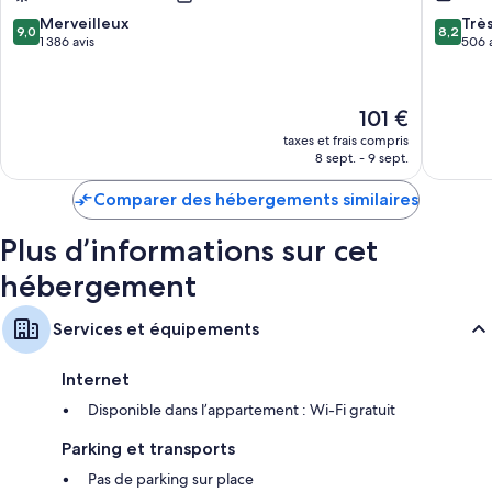
ville
ville
de
de
9.0
8.2
Merveilleux
Trè
9,0
8,2
Chicago
Chicago
sur
sur
1 386 avis
506 
10,
10,
Merveilleux,
Très
1 386 avis
bien,
Le
101 €
506 avis
nouveau
taxes et frais compris
prix
8 sept. - 9 sept.
est
de
Comparer des hébergements similaires
101 €
Plus d’informations sur cet
hébergement
Services et équipements
Internet
Disponible dans l’appartement : Wi-Fi gratuit
Parking et transports
Pas de parking sur place