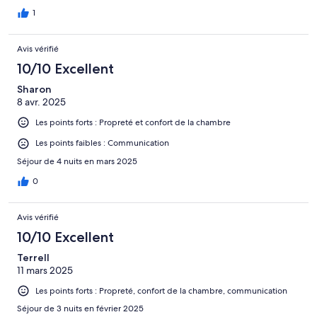
those of us with colored hair (oops) & hooks in the bathroom are
my only suggestions. This place is awesome if you’re ok with a
1
single bed.
Avis vérifié
10/10 Excellent
Sharon
8 avr. 2025
Les points forts : Propreté et confort de la chambre
Les points faibles : Communication
Séjour de 4 nuits en mars 2025
0
Avis vérifié
10/10 Excellent
Terrell
11 mars 2025
Les points forts : Propreté, confort de la chambre, communication
Séjour de 3 nuits en février 2025