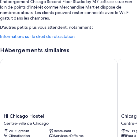
L'hébergement Chicago Second Floor Studio by 747 Lofts se situe non
loin de points d'intérêt comme Merchandise Mart et dispose de
nombreux atouts. Les clients peuvent rester connectés avec le Wi-Fi
gratuit dans les chambres.
D'autres petits plus vous attendent, notamment :
Hébergement non-fumeurs et ascenseur
Informations sur le droit de rétractation
Caractéristiques des chambres
Hébergements similaires
Toutes les chambres de l'hébergement Chicago Second Floor Studio by
747 Lofts sont pourvues de services et équipements comme l'accès Wi-
HI Chicago Hostel
Chicago 
Fi à Internet gratuit.
Autres commodités équipant les chambres :
Salle de bains avec shampoing
Réfrigérateur, four et grille-pain
HI
Chicago
HI Chicago Hostel
Chicag
Chicago
Parthen
Centre-ville de Chicago
Centre-v
Hostel
Hostel
Wi-Fi gratuit
Restaurant
Wi-Fi 
Centre-
Centre-
Climatisation
Services d’affaires
Four à