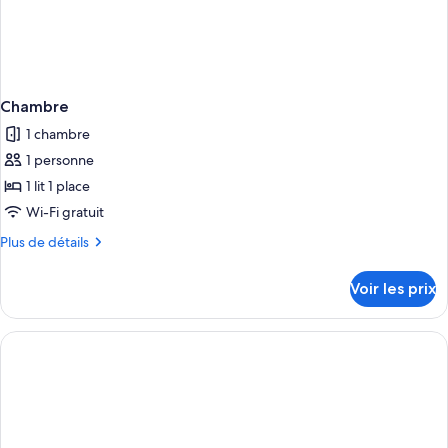
Chambre
1 chambre
1 personne
1 lit 1 place
Wi-Fi gratuit
Plus
Plus de détails
de
détails
Voir les prix
sur
le
type
de
chambre
Chambre