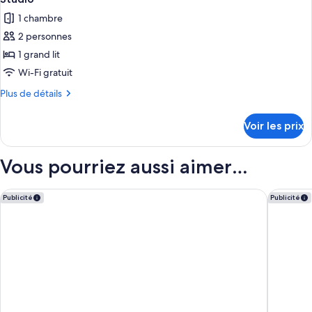
toutes
chambre
1 chambre
Studio
les
2 personnes
photos
pour
1 grand lit
ce
Wi-Fi gratuit
type
Plus
Plus de détails
de
de
chambre :
détails
Voir les prix
sur
Studio
le
type
Vous pourriez aussi aimer…
de
chambre
Studio
Courtyard by Marriott Chicago Highland Park/Northbrook
Motel 6 S
Publicité
Publicité