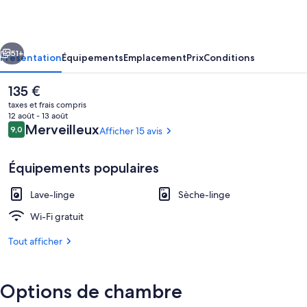
Floor
Studio
cédent
Suivant
by
51+
Présentation
Équipements
Emplacement
Prix
Conditions
747
Le
135 €
Lofts
prix
taxes et frais compris
actuel
12 août - 13 août
est
Avis
Merveilleux
9,0
Afficher 15 avis
9,0 sur 10
de
voyageurs
135 €.
Équipements populaires
Lave-linge
Sèche-linge
Studio | Coin séjour
Wi-Fi gratuit
Tout afficher
Options de chambre