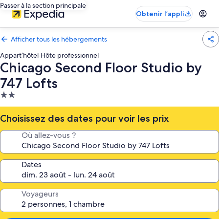
Passer à la section principale
Obtenir l’appli
Afficher tous les hébergements
Appart’hôtel
·
Hôte professionnel
Chicago Second Floor Studio by
747 Lofts
Hébergement
2.0 étoiles
Choisissez des dates pour voir les prix
Où allez-vous ?
Dates
Voyageurs