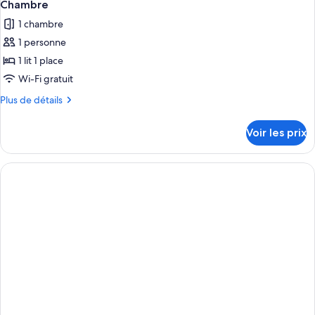
Chambre
1 chambre
1 personne
1 lit 1 place
Wi-Fi gratuit
Plus
Plus de détails
de
détails
Voir les prix
sur
le
type
de
chambre
Chambre