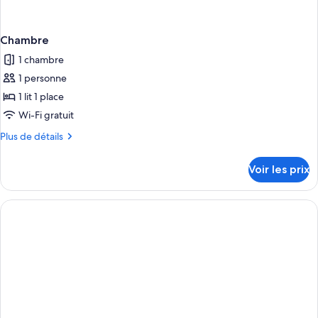
Chambre
1 chambre
1 personne
1 lit 1 place
Wi-Fi gratuit
Plus
Plus de détails
de
détails
Voir les prix
sur
le
type
de
chambre
Chambre