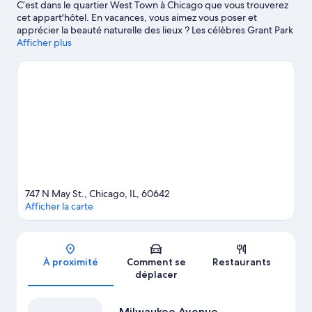
C’est dans le quartier West Town à Chicago que vous trouverez
cet appart'hôtel. En vacances, vous aimez vous poser et
apprécier la beauté naturelle des lieux ? Les célèbres Grant Park
et Millennium Park vous attendent. Vous n'êtes pas contre un
Afficher plus
peu d'action ? Alors, partez à la conquête des non moins
emblématiques Lincoln Park Zoo et Musée d’histoire naturelle
Field Museum. Consultez l'affiche de l'emblématique United
Center et prévoyez du temps pour passer par l'agréable Griffin
Museum of Science and Industry, attraction prisée des environs.
Consultez notre guide de voyage sur Chicago
Afficher plus d’appart’hôtels à Chicago
747 N May St., Chicago, IL, 60642
Afficher la carte
Carte
À proximité
Comment se
Restaurants
déplacer
Milwaukee Avenue