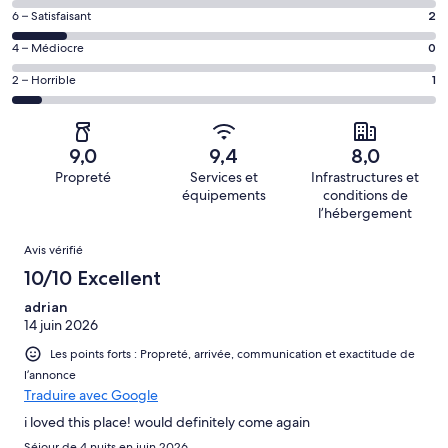
des
de 10
Note
6 – Satisfaisant
2
voyageurs
(Excellent),
des
de 8
Note
4 – Médiocre
0
d’après 12 avis
voyageurs
(Bien),
des
sur 15.
de 6
Note
2 – Horrible
1
d’après 0 avis
voyageurs
(Satisfaisant),
des
sur 15.
de 4
d’après 2 avis
voyageurs
(Médiocre),
sur 15.
de 2
d’après 0 avis
9,0
9,4
8,0
(Horrible),
sur 15.
Propreté
Services et
Infrastructures et
d’après 1 avis
équipements
conditions de
sur 15.
l’hébergement
Avis
Avis vérifié
10/10 Excellent
adrian
14 juin 2026
Les points forts : Propreté, arrivée, communication et exactitude de
l’annonce
Traduire avec Google
i loved this place! would definitely come again
Séjour de 4 nuits en juin 2026