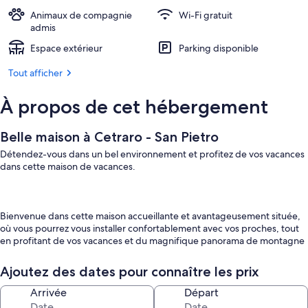
Animaux de compagnie
Wi-Fi gratuit
admis
Espace extérieur
Parking disponible
Tout afficher
À propos de cet hébergement
Belle maison à Cetraro - San Pietro
Détendez-vous dans un bel environnement et profitez de vos vacances
dans cette maison de vacances.
Bienvenue dans cette maison accueillante et avantageusement située,
où vous pourrez vous installer confortablement avec vos proches, tout
en profitant de vos vacances et du magnifique panorama de montagne
dans une ambiance chaleureuse. L'aménagement confortable vous
permet de vous sentir tout de suite à l'aise, que ce soit lors d'un repas
Ajoutez des dates pour connaître les prix
en commun ou d'un après-midi de jeux, ou encore lorsque vous vous
détendez sur le canapé en repensant aux expériences de la journée et
Arrivée
Départ
en écoutant les flammes crépiter dans la cheminée.