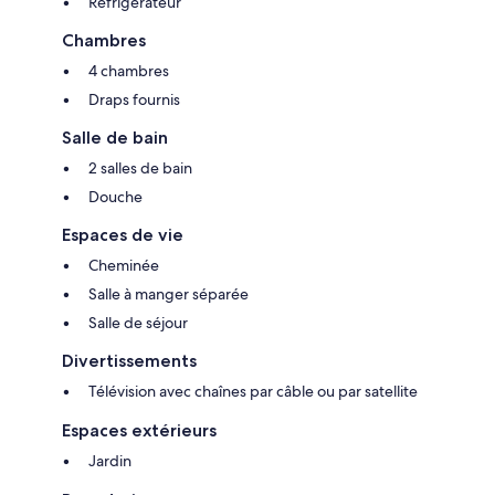
Réfrigérateur
- Draps et serviettes: 10.00 EUR/Par pers. par séjour
Chambres
4 chambres
Draps fournis
Salle de bain
2 salles de bain
- Animaux: 1
Douche
Espaces de vie
Cheminée
Salle à manger séparée
Salle de séjour
Divertissements
Télévision avec chaînes par câble ou par satellite
Espaces extérieurs
Jardin