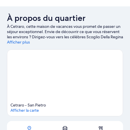
À propos du quartier
À Cetraro, cette maison de vacances vous promet de passer un
séjour exceptionnel. Envie de découvrir ce que vous réservent
les environs ? Dirigez-vous vers les célèbres Scoglio Della Regina
(rocher) et Porte Porta del Sangue, ou laissez-vous surprendre
Afficher plus
par la beauté de la nature locale auprès des magnifiques Plage
Cetraro Marina et Plage d'Intavolata.
Consultez notre guide de
voyage sur Cetraro
Afficher plus de locations saisonnières à Cetraro
Cetraro - San Pietro
Afficher la carte
Carte