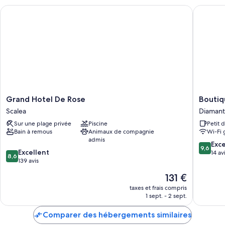
Grand Hotel De Rose
Boutique
Grand
Boutiqu
Grand Hotel De Rose
Boutiq
Hotel
San
Scalea
Diaman
De
Daniele
Sur une plage privée
Piscine
Petit 
Rose
Diamant
Bain à remous
Animaux de compagnie
Wi-Fi 
Scalea
admis
9.6
Exc
9,6
8.6
Excellent
sur
14 av
8,6
sur
139 avis
10,
10,
Exceptio
Le
131 €
Excellent,
14 avis
nouveau
139 avis
taxes et frais compris
prix
1 sept. - 2 sept.
est
de
Comparer des hébergements similaires
131 €