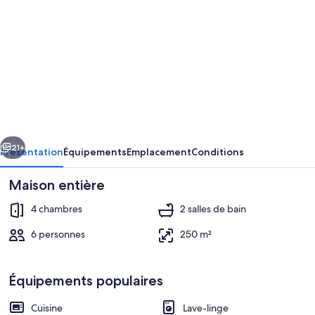
photos
de
l’hébergement
Belle
maison
à
Cetraro
cédent
Suivant
-
21+
Présentation
Équipements
Emplacement
Conditions
San
Maison entière
Pietro
4 chambres
2 salles de bain
6 personnes
250 m²
Équipements populaires
Plage
Cuisine
Lave-linge