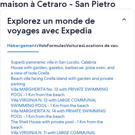
maison à Cetraro - San Pietro
Explorez un monde de
voyages avec Expedia
Hébergements
Vols
Formules
Voitures
Locations de vacances
Ac
L
Superb panoramic villa in San Lucido, Calabria
i
L
House with garden, gazebo, barbecue, pizza oven, and
e
i
a view of Isola Cirella
n
e
L
Beach villa facing Cirella island with garden and private
o
n
i
parking
u
o
e
L
Villa MARGHERITA No. 13 with PRIVATE SWIMMING
v
u
n
i
POOL - 1 Km from the beach
r
v
o
e
L
Villa VIRGINIA N. 12 with LARGE COMMUNAL
a
r
u
n
i
SWIMMING POOL - 1 Km from the beach
n
a
v
o
e
L
Villa MARGHERITA N. 14 with PRIVATE SWIMMING
t
n
r
u
n
i
POOL - 1 Km from the beach
l
t
a
v
o
e
L
The Shell House with private pool - 1 Km from the
a
l
n
r
u
n
i
beach
p
a
t
a
v
o
e
L
Villa VIRGINIA N. 11 with LARGE COMMUNAL