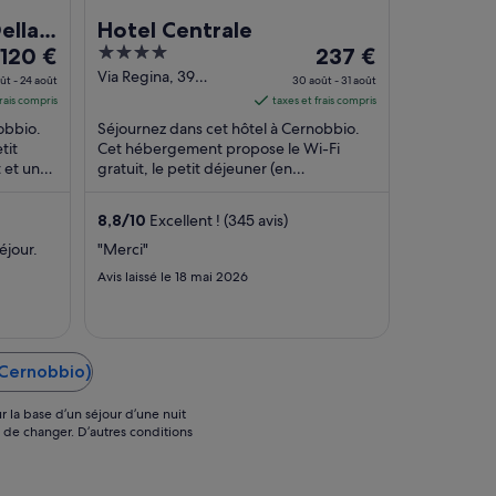
ella
Hotel Centrale
Le
4
Le
120 €
237 €
prix
out
prix
Via Regina, 39
ût - 24 août
30 août - 31 août
Cernobbio CO
est
of
est
frais compris
taxes et frais compris
de 120 €
5
de 237 €
obbio.
Séjournez dans cet hôtel à Cernobbio.
par
par
tit
Cet hébergement propose le Wi-Fi
t et une
nuit
gratuit, le petit déjeuner (en
nuit
vis reçus,
supplément) et des vélos de location
du 23
du 30
gratuits. D'après ...
août
août
8,8
/
10
Excellent ! (345 avis)
au 24
au 31
éjour.
"Merci"
août.
août.
Avis laissé le 18 mai 2026
(Cernobbio)
r la base d’un séjour d’une nuit
s de changer. D’autres conditions