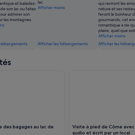
lac.
antique et baladez-
qui raviront les am
Afficher moins
 de son lac ou faites
nature et ses restau
our admirer son
feront le bonheur 
r les montagnes.
gourmands, cet end
ins
romantique a de qu
plaire, quel que soit
Afficher moins
s hébergements
Afficher les hébergements
Afficher les héber
tés
des bagages au lac de Côme
Visite à pied de Côme avec gui
e des bagages au lac de
Visite à pied de Côme ave
audio et écrit par un local