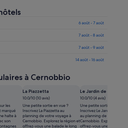
hôtels
6 août - 7 août
7 août - 8 août
7 août - 9 août
14 août - 16 août
ulaires à Cernobbio
La Piazzetta
Le Jardin de la Vallée
10.0/10 (10 avis)
10.0/10 (4 avis)
sur les
Une petite sortie en vue ?
Une petite sortie en vue ?
t marqué
Inscrivez La Piazzetta au
Inscrivez Le Jardin de la Va
ne halte à
planning de votre voyage à
au planning de votre voya
vec son
Cernobbio. Explorez la région et
Cernobbio. Explorez la rég
montagnes
offrez-vous une balade le long
offrez-vous une balade le 