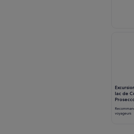
Excursion 
Excursio
lac de Co
Prosecc
Recomman
voyageurs