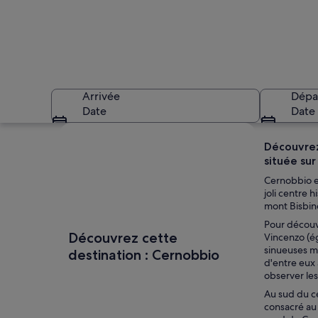
Arrivée
Dépa
Date
Date
Explorer la carte
Découvrez 
située sur
Cernobbio es
joli centre 
mont Bisbin
Pour découvr
Un rond-point surmo
Découvrez cette
Vincenzo (ég
sinueuses m
destination : Cernobbio
d'entre eux 
observer les
Au sud du ce
consacré au 