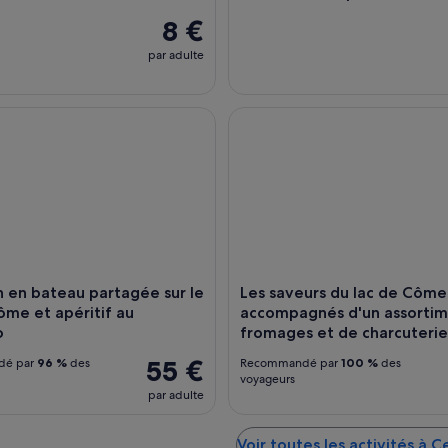
8 €
par adulte
en bateau partagée sur le lac de Côme et apéritif au Prosecco
Les saveurs du lac de Côme : 
n en bateau partagée sur le
Les saveurs du lac de Côme 
̂me et apéritif au
accompagnés d'un assorti
o
fromages et de charcuterie
55 €
dé par
96 %
des
Recommandé par
100 %
des
voyageurs
par adulte
Voir toutes les activités à 