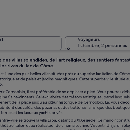
Un bâtimen
rt
Voyageurs
1 chambre, 2 personnes
des villas splendides, de l'art religieux, des sentiers fantas
 les rives du lac de Côme.
Un port o
t l'une des plus belles villes situées près du superbe lac italien de Côm
historique et de palais et jardins magnifiques. Cette superbe ville situé
o.
ir Cernobbio, il est préférable de se déplacer à pied. Vous pourrez débute
nté d’un beffroi, entouré de bâtiments aux volets verts, et un ciel d’un ble
lise Saint-Vincent). Celle-ci abrite des trésors artistiques, parmi lesquel
ènent de la place jusqu'au cœur historique de Cernobbio. Là, vous décou
abritent des cafés, des pizzerias et des trattorias, ainsi que des boutiq
 ferries et les luxueux yachts privés.
ntre-ville se trouve la villa Erba, datant du XIXesiècle. Ce manoir constr
théâtre italien et au réalisateur de cinéma Luchino Visconti. Un jardin él