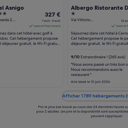
el Asnigo
Albergo Ristorante D
Le
1
327 €
Torre
prix
out
oseda 2
Via Vittorio
7 août - 8 août
23 ao
bbio CO
Emanuele II, 3
est
of
taxes et frais compris
taxes et 
Cernobbio CO
de 327 €
5
nez dans cet hôtel avec golf à
Séjournez dans cet hôtel à Cern
par
bbio. Cet hébergement propose
Cet hébergement propose le pe
it déjeuner gratuit, le Wi-Fi gratuit
nuit
déjeuner gratuit, le Wi-Fi gratui
 piscine extérieure. D'après les
terrasse sur le toit. D'après les a
du 7
...
août
9
/
10
Extraordinaire ! (265 avis)
au 8
"Nous avons passé un très bon s
août.
Nous recommandons aussi le
restaurant."
Avis laissé le 10 juin 2026
Afficher 1 789 hébergements 
Prix le plus bas trouvé au cours des 24 dernières heures su
pour 2 adultes. Les prix et la disponibilité sont susceptible
peuvent s’appliquer.