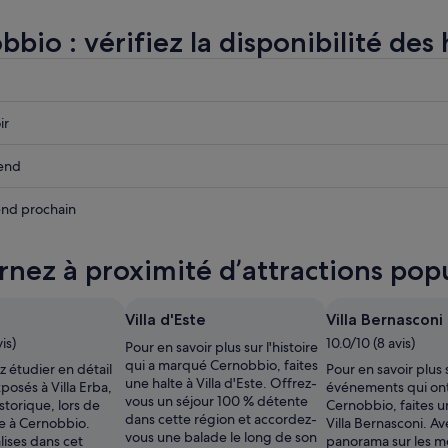
bio : vérifiez la disponibilité des 
r
r
ir
io
r
end
io
r
nd prochain
io
rnez à proximité d’attractions pop
io
Villa d'Este
Villa Bernasconi
is)
10.0/10 (8 avis)
Pour en savoir plus sur l'histoire
qui a marqué Cernobbio, faites
 étudier en détail
Pour en savoir plus 
une halte à Villa d'Este. Offrez-
xposés à Villa Erba,
événements qui on
,
vous un séjour 100 % détente
torique, lors de
Cernobbio, faites u
dans cette région et accordez-
e à Cernobbio.
Villa Bernasconi. A
vous une balade le long de son
lises dans cet
panorama sur les 