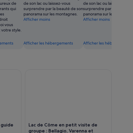
oureux de
de son lac ou laissez-vous
de son lac ou laissez-vous
rants qui
surprendre par la beauté de son
surprendre par la beauté 
des
panorama sur les montagnes.
panorama sur les montagn
roit
Afficher moins
Afficher moins
oi vous
 votre style.
gements
Afficher les hébergements
Afficher les hébergements
de audio et écrit par un local
Lac de Côme en petit visite de groupe : Bellagio, 
c guide
Lac de Côme en petit visite de
groupe : Bellagio, Varenna et