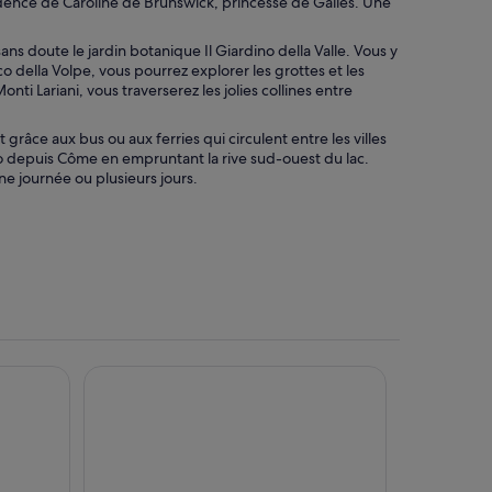
idence de Caroline de Brunswick, princesse de Galles. Une
s doute le jardin botanique Il Giardino della Valle. Vous y
della Volpe, vous pourrez explorer les grottes et les
ti Lariani, vous traverserez les jolies collines entre
âce aux bus ou aux ferries qui circulent entre les villes
 depuis Côme en empruntant la rive sud-ouest du lac.
ne journée ou plusieurs jours.
re
Hotel Centrale