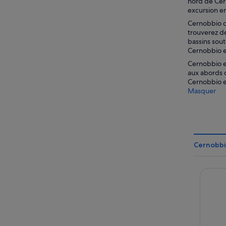
nord de Cern
excursion e
Cernobbio co
trouverez de
bassins sout
Cernobbio e
Cernobbio es
aux abords 
Cernobbio es
Masquer
Cernobbio
Hotel 