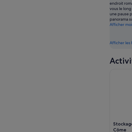
endroit rom
-
vous le long
16
une pause p
août
panorama su
Afficher mo
Afficher le
Activi
Stockage 
Stockag
Côme