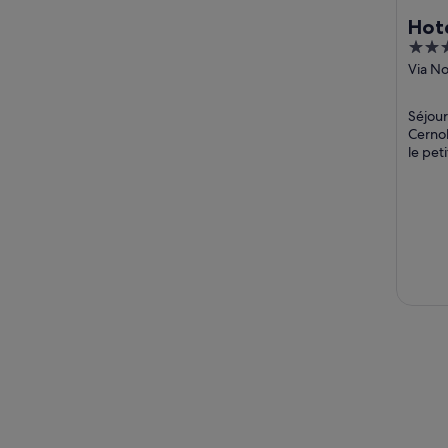
Hot
4
out
Via N
Cerno
of
5
Séjour
Cerno
le pet
et une
avis ...