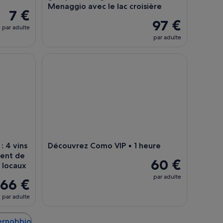
Menaggio avec le lac croisière
7 €
97 €
par adulte
par adulte
4 vins accompagnés d'un assortiment de fromages et de charc
Découvrez Como VIP • 1 heure
: 4 vins
Découvrez Como VIP • 1 heure
ment de
60 €
 locaux
par adulte
66 €
par adulte
Cernobbio