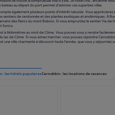
obbio se trouve la somptueuse villa d’Este, un hôtel chic, ancienne rés
n bateau au départ du port permet d'admirer ces superbes villas.
mpte également plusieurs points d'intérêt naturels. Vous apprécierez san
s sentiers de randonnée et des plantes exotiques et endémiques. À Buco 
errains des flancs du mont Bisbino. Si vous empruntez le sentier Via dei Mon
t Sorico.
t à 6kilomètres au nord de Côme. Vous pouvez vous y rendre facilement gr
du lac de Côme. Si vous aimez marcher, vous pouvez rejoindre Cernobbio
t une ville charmante à découvrir toute l'année, que vous y séjourniez u
 : les hôtels populaires
Cernobbio : les locations de vacances
Asnigo
Albergo Ristorante Della Tor