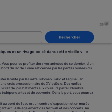
t historique doté de balcons, sur lequel on peut lire l’inscription « Albergo M
Un parc au bord du lac, avec
25
Rechercher
tiques et un rivage boisé dans cette vieille ville
ù des bateaux sont amarrés, entouré d’une colline parsemée de bâtiments et
Une rivière bordée d’une vég
e. Vous pourrez profiter des rives animées de ce dernier, d'un
e au bord du lac de Côme est cernée par les pentes boisées du
r la visite par la Piazza Tolomeo Gallio et l'église San
u limpide.
s une croix processionnaire du XVIesiècle. Des ruelles
vrirez de jolis bâtiments aux couleurs pastel. Nombre
ues indépendantes et de souvenirs. Dans le port, vous pourrez
uit au bord de l'eau est un centre d'exposition et un musée
égant accueille également des festivals et des concerts. Au