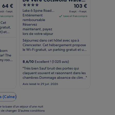
Le
4
Le
64 €
Park
103 €
prix
out
prix
Lake 6 Spine Road
oût - 1 sept.
8 sept. - 9 sept.
East Cirencester
Entièrement
est
of
est
frais compris
taxes et frais compris
England
remboursable
de 64 €
5
de 103 €
 Cet
Réservez
par
par
ratuit,
maintenant, payez
t) et
nuit
nuit
lors de votre séjour
 Des
du 31
du 8
Séjournez dans cet hôtel avec spa à
août
sept.
Cirencester. Cet hébergement propose
au 1
au 9
le Wi-Fi gratuit, un parking gratuit et un
lborn
sept..
sept..
spa proposant des soins complets.
lar! The
D'après ...
 my room
8,6
/
10
Excellent ! (1 025 avis)
 Bath,
"Très bien Sauf bruit des portes qui
athroom
claquent souvent et raisonnent dans les
e in
chambres Dommage absence de clim..."
th a
Avis laissé le 29 juil. 2026
s (Calne)
r la base d’un séjour d’une nuit
s de changer. D’autres conditions