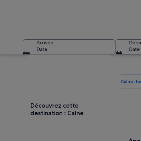
Arrivée
Dépa
Date
Date
Explorer la carte
Calne : l
Apex Ci
Un randonneur se tr
Découvrez cette
destination : Calne
Apex