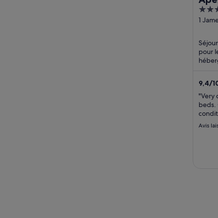
4
out
1 Jame
Bath 
of
5
Séjour
pour l
héberg
le pet
une ...
9,4
/
1
"Very 
beds. 
condit
Avis lai