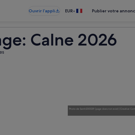
•
Ouvrir l’appli
EUR
Publier votre annon
ge: Calne 2026
les
Photo
de
Samh200029 (page does not exist)
(
Creative Com