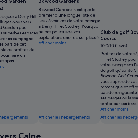
libre
libre
ood Garden
Bowood Gardens
de
de
s)
Bowood Gardens n'est que le
droits
droits
premier d'une longue liste de
 séjour à Derry Hill
prise
prise
lieux à voir lors de votre passage
dirigez-vous vers
par
par
à Derry Hill et Studley. Pourquoi
d Garden pour
Paul
Paul
ne pas poursuivre vos
Club de golf B
es superbes espaces
King
King
explorations une fois sur place ?
Course
mirer sa campagne.
Afficher moins
es bars de cet
10.0/10 (1 avis)
ible ou profitez de
Profitez de votre sé
 pour faire un
Hill et Studley pour 
es spas.
votre swing dans l'
ins
de golf qu'abrite C
Bowood Golf Cours
vous auprès de cet
romantique et offr
balade revigorante 
ses berges ou laiss
tenter par ses bars.
Afficher moins
s hébergements
Afficher les hébergements
Afficher les héber
 vers Calne