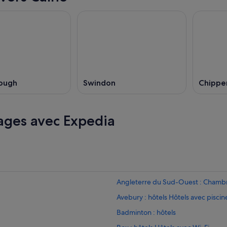
ough
Swindon
Chipp
ages avec Expedia
Angleterre du Sud-Ouest : Chambr
Avebury : hôtels Hôtels avec piscin
Badminton : hôtels