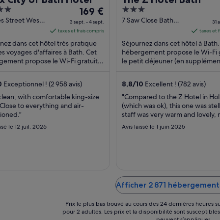
Le
3
169 €
prix
out
s Street West
7 Saw Close Bath
3 sept. - 4 sept.
31 a
England
England
est
of
taxes et frais compris
taxes et 
de 169 €
5
nez dans cet hôtel très pratique
Séjournez dans cet hôtel à Bath.
par
es voyages d'affaires à Bath. Cet
hébergement propose le Wi-Fi g
ement propose le Wi-Fi gratuit,
nuit
le petit déjeuner (en supplémen
it déjeuner (en supplément) et
une réception ouverte 24 h/24.
du 3
attractions ...
sept.
0
Exceptionnel ! (2 958 avis)
8,8
/
10
Excellent ! (782 avis)
au 4
clean, with comfortable king-size
"Compared to the Z Hotel in Ho
sept..
Close to everything and air-
(which was ok), this one was stel
ioned."
staff was very warm and lovely,
was so nice with a lovely view on
ssé le 12 juil. 2026
Avis laissé le 1 juin 2025
what a treat! I preferred the b
there. It was smaller than the on
Holborn but better organised wi
proper door on the shower. ..."
Afficher 2 871 hébergement
Prix le plus bas trouvé au cours des 24 dernières heures su
pour 2 adultes. Les prix et la disponibilité sont susceptible
peuvent s’appliquer.