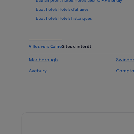
Bathampton : hôtels Hôtels LGBTQIA+ friendly
Box : hôtels Hôtels d’affaires
Box : hôtels Hôtels historiques
Box : hôtels Hôtels familiaux
Box : hôtels Hôtels avec spa
Box : hôtels
Villes vers Calne
Sites d’intérêt
Bradford-On-Avon : hôtels Hôtels avec piscine
Marlborough
Swindo
Burton : Appart’hôtels
Avebury
Compton
Castle Combe : Chambres d’hôtes
Castle Combe : Maison d’hôtes
Castle Combe : hôtels
Castle Combe : Maisons de ville
Cricklade : Maison d’hôtes
Highway : Agrotourisme
Highway : Motels