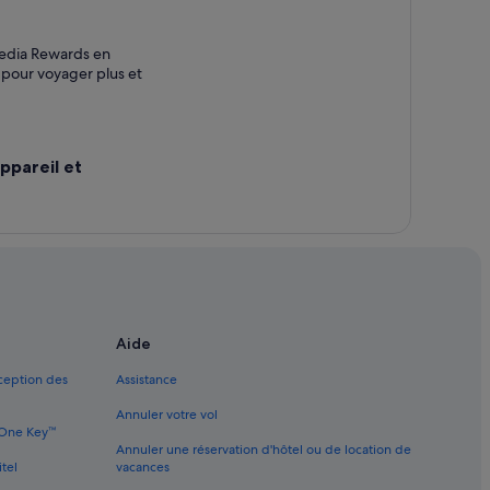
pedia Rewards en
z pour voyager plus et
ppareil et
ité
e
es
Aide
xception des
Assistance
Annuler votre vol
e One Key™
Annuler une réservation d'hôtel ou de location de
itel
vacances