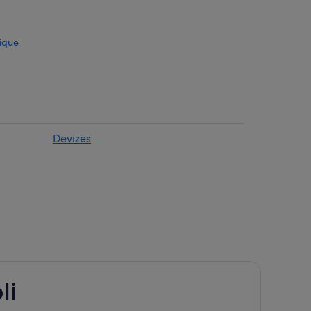
tique
 acceptant les animaux de compagnie
le
Devizes
riques
gne
li