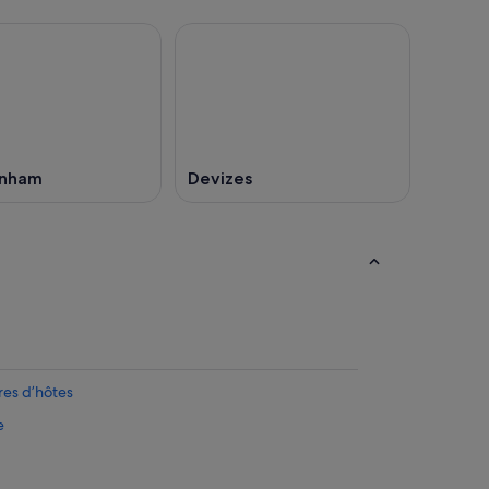
enham
Devizes
es d’hôtes
e