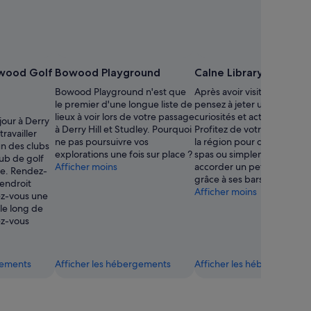
owood Golf
Bowood Playground
Calne Library
Bowood Playground n'est que
Après avoir visité Calne Libr
le premier d'une longue liste de
pensez à jeter un œil aux a
lieux à voir lors de votre passage
curiosités et activités à Cal
jour à Derry
à Derry Hill et Studley. Pourquoi
Profitez de votre passage 
travailler
ne pas poursuivre vos
la région pour découvrir se
un des clubs
explorations une fois sur place ?
spas ou simplement vous
lub de golf
Afficher moins
accorder un petit plaisir gu
e. Rendez-
grâce à ses bars.
 endroit
Afficher moins
ez-vous une
le long de
ez-vous
gements
Afficher les hébergements
Afficher les hébergements