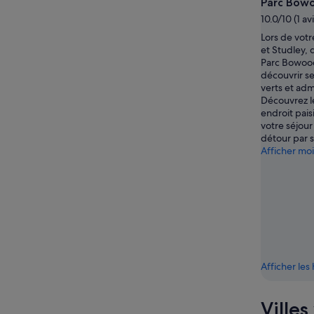
Parc Bow
-
10.0/10 (1 avi
16
août
Lors de votre
et Studley, 
Parc Bowoo
découvrir s
verts et ad
Découvrez l
endroit pais
votre séjour
détour par s
Afficher mo
Afficher le
Villes