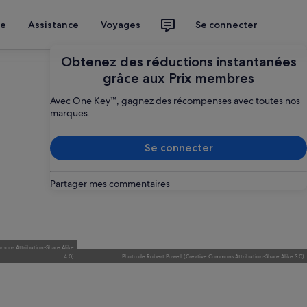
ce
Assistance
Voyages
Se connecter
Planifier mon voyage
Obtenez des réductions instantanées
grâce aux Prix membres
Avec One Key™, gagnez des récompenses avec toutes nos
marques.
Se connecter
Partager mes commentaires
mons Attribution-Share Alike
4.0
)
Photo
de
Robert Powell
(
Creative Commons Attribution-Share Alike 3.0
)