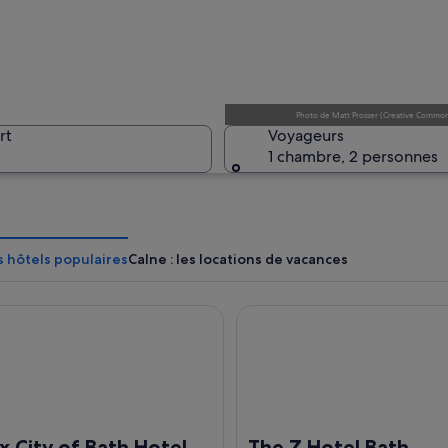
Une grand
Photo
de
Matt Prosser
(
Creative Commons
rt
Voyageurs
1 chambre, 2 personnes
Un champ 
es hôtels populaires
Calne : les locations de vacances
ty of Bath Hotel
The Z Hotel Bath
ouve sur une colline herbeuse, et on aperçoit au loin une statue de cerf.
 City of Bath Hotel
The Z Hotel Bath