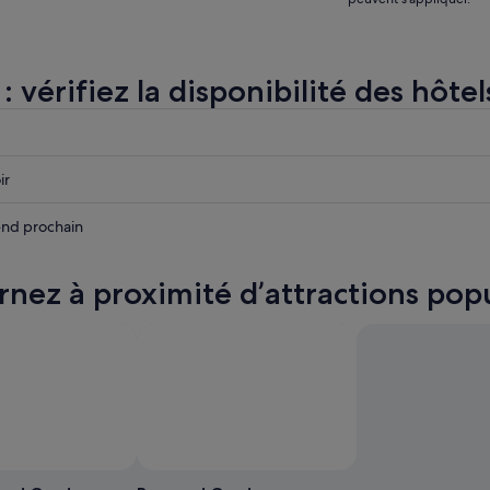
: vérifiez la disponibilité des hôtel
r
r
ir
r
nd prochain
rnez à proximité d’attractions popu
,
Photo prise par Paul King
Photo prise par Paul King
Photo
Photo