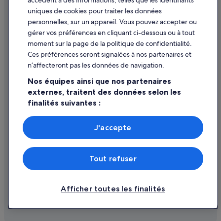
accèdent à des informations, telles que les identifiants
uniques de cookies pour traiter les données
Assistance
personnelles, sur un appareil. Vous pouvez accepter ou
Annuler votre vol
gérer vos préférences en cliquant ci-dessous ou à tout
moment sur la page de la politique de confidentialité.
Annuler une réservation d'hôtel ou de location de vacances
Ces préférences seront signalées à nos partenaires et
Délais de remboursement
n’affecteront pas les données de navigation.
Utiliser un bon de réduction Expedia
Nos équipes ainsi que nos partenaires
externes, traitent des données selon les
Documents de voyage internationaux
finalités suivantes :
Utiliser des données de géolocalisation précises. Analyser
activement les caractéristiques de l’appareil pour
J'accepte
l’identification. Stocker et/ou accéder à des informations
Parmi les moyens de paiement acceptés sur expedia.fr figurent :
sur un appareil. Publicités et contenu personnalisés,
American Express, Diner’s Club International, Mastercard, Visa, Visa
mesure de performance des publicités et du contenu,
Electron, CartaSi, Carte Bleue, PayPal et Eurocard.
Tout refuser
études d’audience et développement de services.
© 2026 Expedia, Inc., une entreprise d’Expedia Group. Tous droits
réservés. Expedia et le logo Expedia sont des marques déposées ou des
Liste de nos partenaires (fournisseurs)
marques commerciales d’Expedia, Inc.
Afficher toutes les finalités