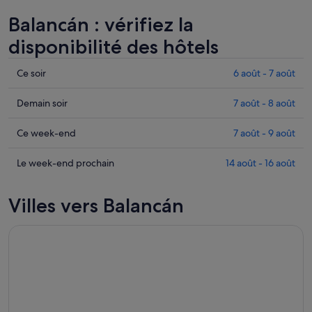
Balancán : vérifiez la
disponibilité des hôtels
Consulter
Ce soir
6 août - 7 août
les
prix
Consulter
Demain soir
7 août - 8 août
à
les
Balancán
prix
Consulter
Ce week-end
7 août - 9 août
pour
à
les
cette
Balancán
prix
Consulter
Le week-end prochain
14 août - 16 août
nuit,
pour
à
les
6
demain
Balancán
prix
Villes vers Balancán
août
soir,
pour
à
-
7
ce
Balancán
7
août
week-
pour
août
-
end,
le
8
7
week-
août
août
end
-
prochain,
9
14