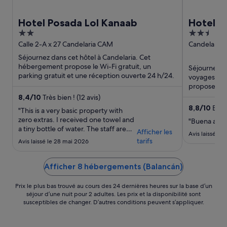
Hotel Posada Lol Kanaab
Hotel T
2
2.5
out
out
Calle 2-A x 27 Candelaria CAM
Candelaria -
Candelaria
of
of
Séjournez dans cet hôtel à Candelaria. Cet
5
5
hébergement propose le Wi-Fi gratuit, un
Séjournez da
parking gratuit et une réception ouverte 24 h/24.
voyages d'a
propose le W
petit déjeune
8,4
/
10
Très bien ! (12 avis)
8,8
/
10
Excel
"This is a very basic property with
zero extras. I received one towel and
"Buena aten
a tiny bottle of water. The staff are
Afficher les
Avis laissé le
friendly and the rooms and lobby are
tarifs
Avis laissé le 28 mai 2026
well maintained. The AC and the WIFI
were both very good."
Afficher 8 hébergements (Balancán)
Prix le plus bas trouvé au cours des 24 dernières heures sur la base d’un
séjour d’une nuit pour 2 adultes. Les prix et la disponibilité sont
susceptibles de changer. D’autres conditions peuvent s’appliquer.