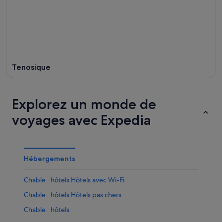
août
août
-
16
août
Tenosique
Explorez un monde de
voyages avec Expedia
Hébergements
Chable : hôtels Hôtels avec Wi-Fi
Chable : hôtels Hôtels pas chers
Chable : hôtels