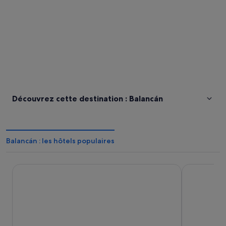
Découvrez cette destination : Balancán
Balancán : les hôtels populaires
Hotel Posada Lol Kanaab
Hotel Taxah