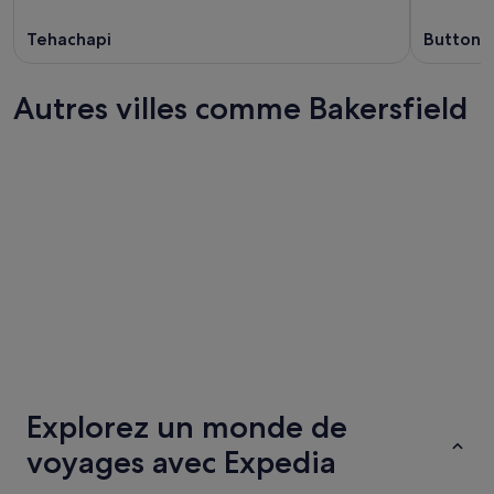
Tehachapi
Buttonw
Autres villes comme Bakersfield
Yuma
Florence
Yuma
Florence
Explorez un monde de
voyages avec Expedia