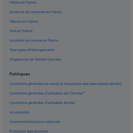
Ducor : hôtels Hôtels pas chers
Hôtels en France
Eagle Ranch : hôtels Hôtels d’affaires
Locations de vacances en France
Eagle Ranch : hôtels Hôtels familiaux
Séjours en France
Eagle Ranch : hôtels Hôtels d’aventure
Vols en France
Eagle Ranch : hôtels
Locations de voiture en France
East Bakersfield : hôtels Hôtels avec piscine
Tous types d'hébergements
Gare de Bakersfield : Appart’hôtels
Programme de fidélité One Key
Grapevine : hôtels
Guernsey Mill : hôtels
Politiques
Meadows Field : hôtels à proximité
Conditions générales de vente (à l’exception des réservations Abritel)
Kernville : Maison d’hôtes
Conditions générales d’utilisation de One Key™
Lake Isabella : Agrotourisme
Conditions générales d’utilisation Abritel
Lake Isabella : hôtels Hôtels pas chers
Accessibilité
Lake Isabella : hôtels à proximité
Comment fonctionne notre site
Lake Isabella : hôtels
Protection des données