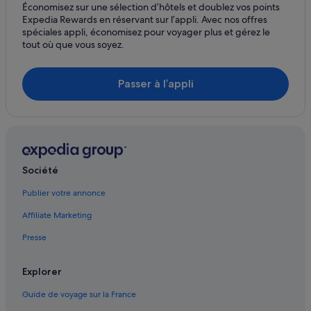
California Living Museum : hôtels à proximité
Économisez sur une sélection d’hôtels et doublez vos points
Expedia Rewards en réservant sur l’appli. Avec nos offres
Centre-Ville de Bakersfield : hôtels Hôtels d’affaires
spéciales appli, économisez pour voyager plus et gérez le
tout où que vous soyez.
Centre-Ville de Bakersfield : hôtels Hôtels pas chers
Centre-Ville de Bakersfield : hôtels
Passer à l’appli
Delano : Chambres d’hôtes
Delano : hôtels Hôtels avec bar
Delano : hôtels Hôtels d’affaires
Delano : hôtels Hôtels-boutiques
Société
Delano : hôtels Hôtels de luxe
Delano : hôtels Hôtels historiques
Publier votre annonce
Delano : hôtels Hôtels avec restaurant
Affiliate Marketing
Delano : hôtels Hôtels pas chers
Presse
Delano : hôtels
Explorer
Delano : Ranchs
Guide de voyage sur la France
Ducor : hôtels Hôtels de luxe