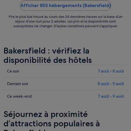
Afficher 853 hébergements (Bakersfield)
Prix le plus bas trouvé au cours des 24 dernières heures sur la base d’un
séjour d’une nuit pour 2 adultes. Les prix et la disponibilité sont
susceptibles de changer. D’autres conditions peuvent s’appliquer.
Bakersfield : vérifiez la
disponibilité des hôtels
Consulter
Ce soir
7 août - 8 août
les
prix
Consulter
Demain soir
8 août - 9 août
à
les
Bakersfield
prix
Consulter
Ce week-end
7 août - 9 août
pour
à
les
cette
Bakersfield
prix
Séjournez à proximité
nuit,
pour
à
7
demain
Bakersfield
d’attractions populaires à
août
soir,
pour