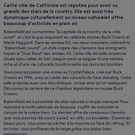
Cette ville de Californie est réputée pour avoir vu
grandir des stars de la country. Elle est aussi très
dynamique culturellement au niveau culturelet offre
beaucoup d'activités en plein air.
Bakersfield est surnommée "la capitale de la country de la côte
ouest", et c'est là que naquirent les célèbres artistes Buck Owens et
Merle Haggard. Dans les années 50, ces deux musiciens créèrent le
"Bakersfield sound", un style inspiré des chansons des immigrants
fuyant le "Dust Bowl" des années 30. Cette ville de taille moyenne
située dans vallée de San Joaquin peut se targuer d'une histoire
riche et d'une vie culturelle bouillonnante qui ravira les touristes.
Vous pourrez passer une soirée au Crystal Palace, créé par Buck
Owens en 1996, pour accueillir des concerts de haut standing. Cette
salle propose aussi une discothèque, un bar ainsi qu'un restaurant.
Découvrez la carrière de ce chanteur légendaire au musée Buck
Owens.
Bakersfield est à proximité de sites naturels à ne pas manquer.Pour
rejoindre la forêt nationale de Sequoia, il suffit de remonter le
canyon de la rivière Kern. Ce dernier offre de nombreux chemins
que vous pourrez découvrir à pied, en vélo, ou escalader. Durant les
beaux jours, vous pourrez pêcher à la mouche ou faire du rafting. Et
en hiver, vous profiterez de la neige grâce aux pistes bien
entretenues.