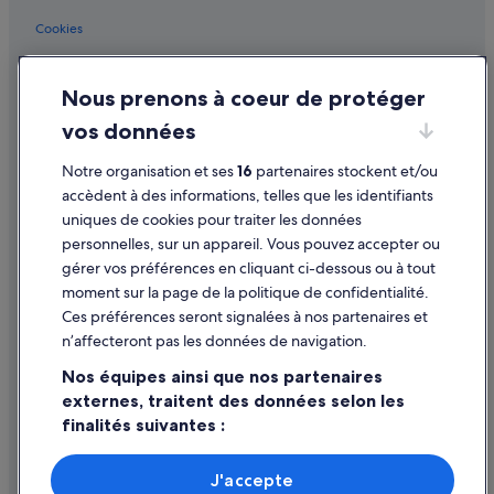
Lake Isabella : Lodges
Cookies
Lake Isabella : Complexes hôteliers
Conditions générales d'utilisation
Lake Isabella : Riads
Nous prenons à coeur de protéger
Mentions légales / Nous contacter
Lebec : Chambres d’hôtes
vos données
Directives de contenu et signalement de contenus
Lebec : Hôtels capsule
Notre organisation et ses
16
partenaires stockent et/ou
Lebec : hôtels Séjours réservés aux adultes
Aide
accèdent à des informations, telles que les identifiants
Lebec : hôtels
uniques de cookies pour traiter les données
Assistance
Lebec : Pousadas
personnelles, sur un appareil. Vous pouvez accepter ou
Annuler votre vol
gérer vos préférences en cliquant ci-dessous ou à tout
Lebec : Ranchs
moment sur la page de la politique de confidentialité.
Annuler une réservation d'hôtel ou de location de vacances
Lebec : Complexes hôteliers
Ces préférences seront signalées à nos partenaires et
Délais de remboursement
n’affecteront pas les données de navigation.
Mckittrick : hôtels Hôtels pas chers
Utiliser un bon de réduction Expedia
Nos équipes ainsi que nos partenaires
Mojave : hôtels Hôtels pas chers
externes, traitent des données selon les
Documents de voyage internationaux
Mojave : hôtels
finalités suivantes :
Mojave : Motels
Utiliser des données de géolocalisation précises. Analyser
Panama : hôtels Hôtels acceptant les animaux de
activement les caractéristiques de l’appareil pour
J'accepte