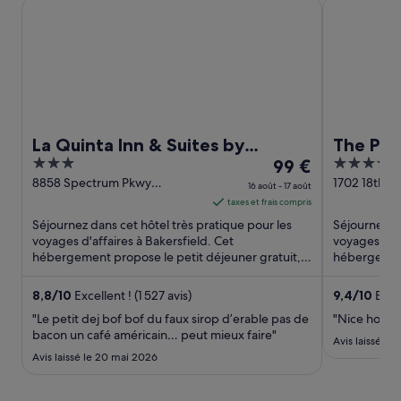
La Quinta Inn & Suites by Wyndham Bakersfield North
The Padre H
La Quinta Inn & Suites by
The Pad
3
Le
3.5
Wyndham Bakersfield North
99 €
out
prix
out
8858 Spectrum Pkwy
1702 18th St
16 août - 17 août
Bakersfield CA
of
est
of
taxes et frais compris
5
de 99 €
5
Séjournez dans cet hôtel très pratique pour les
Séjournez da
par
voyages d'affaires à Bakersfield. Cet
voyages d'af
hébergement propose le petit déjeuner gratuit,
nuit
hébergement
le Wi-Fi gratuit et un parking ...
terrasse sur l
du 16
août
8,8
/
10
Excellent ! (1 527 avis)
9,4
/
10
Excep
au 17
"Le petit dej bof bof du faux sirop d’erable pas de
"Nice hotel 
août.
bacon un café américain… peut mieux faire"
Avis laissé le 
Avis laissé le 20 mai 2026