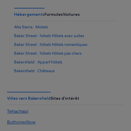
Hébergements
Formules
Voitures
Alta Sierra : Motels
Baker Street : hôtels Hôtels avec suites
Baker Street : hôtels Hôtels romantiques
Baker Street : hôtels Hôtels pas chers
Bakersfield : Appart’hôtels
Bakersfield : Châteaux
Bakersfield : hôtels Hôtels avec piscine
Bakersfield : hôtels Hôtels avec suites
Bakersfield : hôtels Hôtels de plage
Villes vers Bakersfield
Sites d’intérêt
Bakersfield : hôtels Hôtels-boutiques
Tehachapi
Bakersfield : hôtels Hôtels de luxe
Buttonwillow
Bakersfield : hôtels Hôtels avec centre de fitness