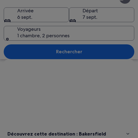
Arrivée
Départ
6 sept.
7 sept.
Voyageurs
1 chambre, 2 personnes
Un lac paisible où se reflètent les arbr
Rechercher
Explorer la carte
Découvrez cette destination : Bakersfield