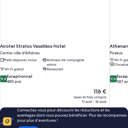
4-
Bed
Mixed
Dormitory
Airotel Stratos Vassilikos Hotel
Athenaru
Centre-ville d'Athènes
Piraeus
Petit déjeuner inclus
Animaux de compagnie
Wi-Fi gra
admis
Climatis
Wi-Fi gratuit
Restaurant
9.4
9.4
Exceptionnel
Excep
9,4
9,4
sur
sur
485 avis
587 av
10,
10,
Le
116 €
Exceptionnel,
Exception
nouveau
485 avis
587 avis
taxes et frais compris
prix
17 août - 18 août
est
Connectez-vous pour découvrir les réductions et les
de
avantages dont vous pouvez bénéficier. Plus de récompenses
116 €
pour plus d’aventures !