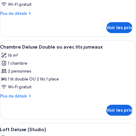
de
Wi-Fi gratuit
chambre :
Plus
Plus de détails
Standard
de
Double
détails
Voir les prix
or
sur
le
Twin
type
Afficher
Une chambre d’hôtel avec deux lits, un
Room
5
de
Chambre Deluxe Double ou avec lits jumeaux
toutes
with
chambre
16 m²
Standard
les
Extra
Double
1 chambre
photos
Bed
or
pour
2 personnes
Twin
ce
Room
1 lit double OU 2 lits 1 place
with
type
Wi-Fi gratuit
Extra
de
Bed
Plus
Plus de détails
chambre :
de
Chambre
détails
Voir les prix
sur
Deluxe
le
Double
type
Afficher
Une chambre à coucher avec un lit, une
ou
4
de
Loft Deluxe (Studio)
toutes
avec
chambre