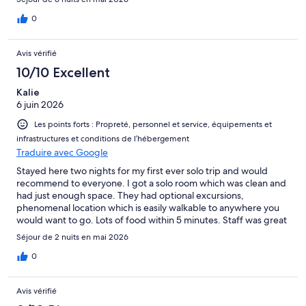
0
Avis vérifié
10/10 Excellent
Kalie
6 juin 2026
Les points forts : Propreté, personnel et service, équipements et
infrastructures et conditions de l’hébergement
Traduire avec Google
Stayed here two nights for my first ever solo trip and would
recommend to everyone. I got a solo room which was clean and
had just enough space. They had optional excursions,
phenomenal location which is easily walkable to anywhere you
would want to go. Lots of food within 5 minutes. Staff was great
and held onto my luggage before check in and were always
Séjour de 2 nuits en mai 2026
kind.
0
Avis vérifié