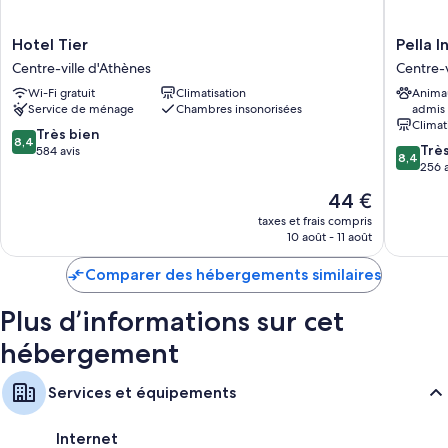
desquels l'accès Wi-Fi à Internet gratuit et un coffre-fort.
Hotel
Pella
Hotel Tier
Pella I
Autres commodités équipant les chambres :
Tier
Inn
Centre-ville d'Athènes
Centre-v
Recyclage, ampoules LED et produits de nettoyage écologiques
Centre-
Hostel
Wi-Fi gratuit
Climatisation
Anima
fournis
ville
Centre-
Service de ménage
Chambres insonorisées
admis
d'Athènes
ville
Articles de toilette écologiques, douche et sèche-cheveux
Climat
d'Athèn
8.4
Très bien
8,4
Chauffage et service de ménage quotidien
8.4
Trè
sur
584 avis
8,4
sur
256 a
10,
10,
Très
Le
44 €
Très
bien,
nouveau
bien,
taxes et frais compris
584 avis
prix
10 août - 11 août
256 avis
est
de
Comparer des hébergements similaires
44 €
Plus d’informations sur cet
hébergement
Services et équipements
Internet