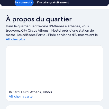
Se connecter
S’inscrire gratuitement
À propos du quartier
Dans le quartier Centre-ville d'Athènes à Athènes, vous
trouverez City Circus Athens - Hostel près d'une station de
métro. Les célèbres Port du Pirée et Marina d'Alimos valent le
détour si un minimum d'action est à l'ordre du jour. L'aventure,
Afficher plus
très peu pour vous ? Vous préférez vous poser et apprécier la
beauté naturelle des lieux ? Partez à la découverte des non
moins emblématiques Plage de Glyfada et Plage de Voula. Les
agréables Jardin national d'Athènes et Centre culturel Onassis
méritent aussi une visite. Envie de faire le plein d'aventures ? La
région a pile ce qu'il vous faut ! Profitez de votre séjour pour
vous adonner à des activités telles que la randonnée à pied ou à
vélo.
Consultez notre guide de voyage sur Athènes
16 Sarri, Psirri, Athens, 10553
Afficher la carte