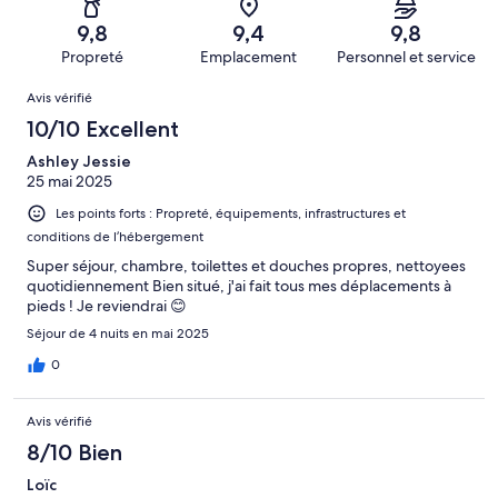
(Médiocre),
sur 127.
de 2
d’après 0 avis
9,8
9,4
9,8
(Horrible),
sur 127.
Propreté
Emplacement
Personnel et service
d’après 1 avis
Avis
sur 127.
Avis vérifié
10/10 Excellent
Ashley Jessie
25 mai 2025
Les points forts : Propreté, équipements, infrastructures et
conditions de l’hébergement
Super séjour, chambre, toilettes et douches propres, nettoyees
quotidiennement Bien situé, j'ai fait tous mes déplacements à
pieds ! Je reviendrai 😊
Séjour de 4 nuits en mai 2025
0
Avis vérifié
8/10 Bien
Loïc