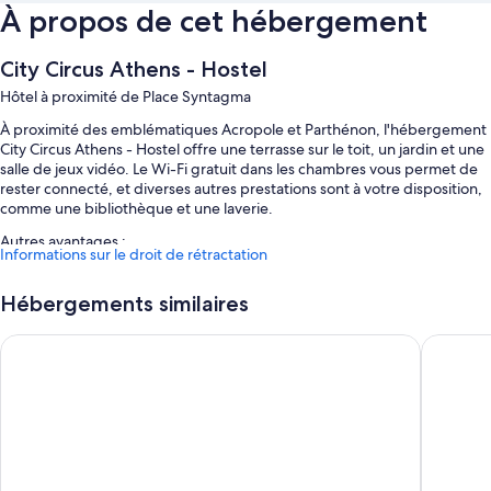
À propos de cet hébergement
City Circus Athens - Hostel
Hôtel à proximité de Place Syntagma
À proximité des emblématiques Acropole et Parthénon, l'hébergement
City Circus Athens - Hostel offre une terrasse sur le toit, un jardin et une
salle de jeux vidéo. Le Wi-Fi gratuit dans les chambres vous permet de
rester connecté, et diverses autres prestations sont à votre disposition,
comme une bibliothèque et une laverie.
Autres avantages :
Informations sur le droit de rétractation
Petit déjeuner continental (en supplément), navette vers et depuis
l'aéroport (en supplément) et coffre-fort à la réception
Hébergements similaires
Ascenseur, une consigne à bagages et service d'assistance pour les
Hotel Tier
Pella Inn
visites touristiques ou l'achat de billets
Parking à vélos, distributeur d'eau et réception ouverte 24 h/24
Caractéristiques des chambres
Toutes les chambres de l'hébergement City Circus Athens - Hostel sont
dotées de touches de confort comme un système de réglage de la
climatisation, en plus d'autres services et équipements, au nombre