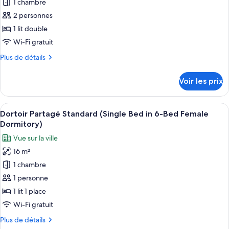
Quadruple
1 chambre
photos
Supérieure
pour
2 personnes
ce
1 lit double
type
Wi-Fi gratuit
de
Plus
Plus de détails
chambre :
de
Chambre
détails
Voir les prix
sur
Double
le
Standard
type
Afficher
Un balcon doté d’une rambarde en méta
8
de
Dortoir Partagé Standard (Single Bed in 6-Bed Female
toutes
chambre
Dormitory)
Chambre
les
Vue sur la ville
Double
photos
Standard
16 m²
pour
1 chambre
ce
type
1 personne
de
1 lit 1 place
chambre :
Wi-Fi gratuit
Dortoir
Plus
Plus de détails
Partagé
de