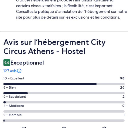
certains niveaux tarifaires ; la flexibilité, c’est important !
Consultez la politique d’annulation de l’hébergement sur notre
site pour plus de détails sur les exclusions et les conditions.
Avis
Avis sur l’hébergement City
Circus Athens - Hostel
Exceptionnel
9,6
127 avis
Note
10 – Excellent
98
des
Note
8 – Bien
26
voyageurs
des
de 10
Note
6 – Satisfaisant
2
voyageurs
(Excellent),
des
de 8
Note
4 – Médiocre
0
d’après 98 avis
voyageurs
(Bien),
des
sur 127.
de 6
Note
2 – Horrible
1
d’après 26 avis
voyageurs
(Satisfaisant),
des
sur 127.
de 4
d’après 2 avis
voyageurs