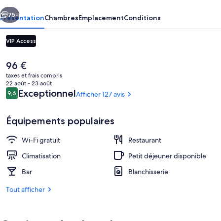
-
cédent
Suivant
Hostel
75+
Présentation
Chambres
Emplacement
Conditions
VIP Access
Le
96 €
prix
taxes et frais compris
actuel
22 août - 23 août
est
Avis
Exceptionnel
9,6
Afficher 127 avis
9,6 sur 10
de
voyageurs
96 €.
Équipements populaires
Extérieur
Wi-Fi gratuit
Restaurant
Climatisation
Petit déjeuner disponible
Bar
Blanchisserie
Tout afficher