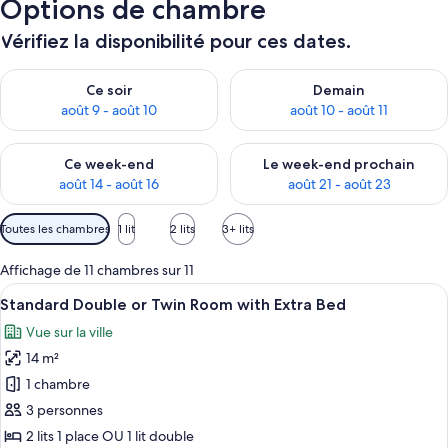
Options de chambre
Vérifiez la disponibilité pour ces dates.
Vérifier la disponibilité pour ce soir août 9 - août 10
Vérifier la disponibilité pour 
Ce soir
Demain
août 9 - août 10
août 10 - août 11
Vérifier la disponibilité pour ce week-end août 14 - août 16
Vérifier la disponibilité pour
Ce week-end
Le week-end prochain
août 14 - août 16
août 21 - août 23
Filtres
Toutes les chambres
1 lit
2 lits
3+ lits
disponibles
pour
Affichage de 11 chambres sur 11
les
Afficher
Une pièce aux hauts plafonds, dont un 
4
Standard Double or Twin Room with Extra Bed
chambres
toutes
Vue sur la ville
les
14 m²
photos
pour
1 chambre
ce
3 personnes
type
2 lits 1 place OU 1 lit double