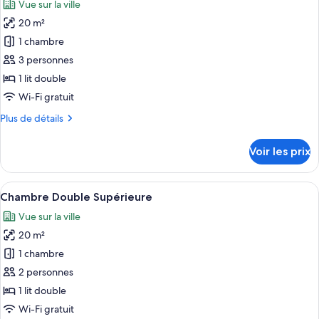
Vue sur la ville
Chambre
les
lits
Deluxe
20 m²
photos
jumeaux
Double
pour
1 chambre
ou
ce
avec
3 personnes
lits
type
1 lit double
jumeaux
de
Wi-Fi gratuit
chambre :
Plus
Plus de détails
Loft
de
Deluxe
détails
Voir les prix
(Studio)
sur
le
type
Afficher
Une chambre à coucher bien rangée, av
6
de
Chambre Double Supérieure
toutes
chambre
Vue sur la ville
Loft
les
Deluxe
20 m²
photos
(Studio)
pour
1 chambre
ce
2 personnes
type
1 lit double
de
Wi-Fi gratuit