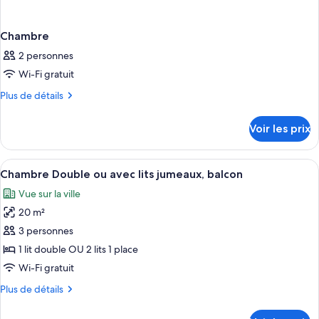
Chambre
2 personnes
Wi-Fi gratuit
Plus
Plus de détails
de
détails
Voir les prix
sur
le
type
Afficher
Une chambre d’hôtel avec un lit, un bur
22
de
Chambre Double ou avec lits jumeaux, balcon
toutes
chambre
Vue sur la ville
Chambre
les
20 m²
photos
pour
3 personnes
ce
1 lit double OU 2 lits 1 place
type
Wi-Fi gratuit
de
Plus
Plus de détails
chambre :
de
Chambre
détails