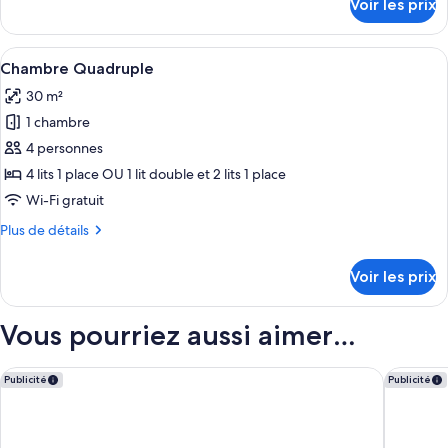
Voir les prix
sur
Double
le
ou
type
Afficher
Une chambre d’hôtel avec deux lits, u
avec
5
de
Chambre Quadruple
toutes
lits
chambre
30 m²
Chambre
les
jumeaux,
Double
1 chambre
photos
balcon
ou
pour
4 personnes
avec
ce
lits
4 lits 1 place OU 1 lit double et 2 lits 1 place
jumeaux,
type
Wi-Fi gratuit
balcon
de
Plus
Plus de détails
chambre :
de
Chambre
détails
Voir les prix
sur
Quadruple
le
type
Vous pourriez aussi aimer…
de
chambre
Chambre
Airotel Stratos Vassilikos Hotel
Crowne P
Publicité
Publicité
Quadruple