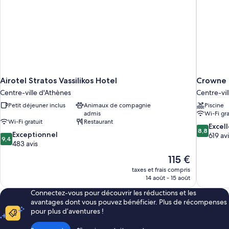
Airotel Stratos Vassilikos Hotel
Crowne 
Centre-ville d'Athènes
Centre-vil
Petit déjeuner inclus
Animaux de compagnie
Piscine
admis
Wi-Fi gra
Wi-Fi gratuit
Restaurant
8.8
Excel
8,8
9.4
Exceptionnel
sur
619 av
9,4
sur
483 avis
10,
10,
Excellent,
Le
115 €
Exceptionnel,
619 avis
nouveau
taxes et frais compris
483 avis
prix
14 août - 15 août
est
Connectez-vous pour découvrir les réductions et les
de
avantages dont vous pouvez bénéficier. Plus de récompenses
115 €
pour plus d’aventures !