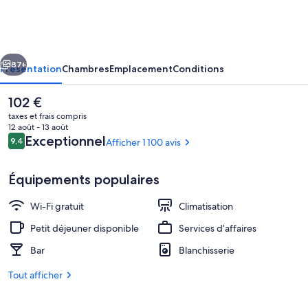
Hotel
cédent
Suivant
87+
Présentation
Chambres
Emplacement
Conditions
Le
102 €
prix
taxes et frais compris
actuel
12 août - 13 août
est
Avis
Exceptionnel
9,4
Afficher 1 100 avis
9,4 sur 10
de
voyageurs
102 €.
Équipements populaires
Wi-Fi gratuit
Climatisation
Terrasse/Patio
Petit déjeuner disponible
Services d’affaires
Bar
Blanchisserie
Tout afficher