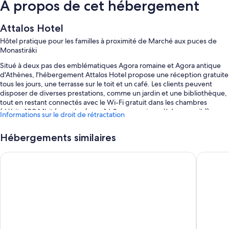
À propos de cet hébergement
Attalos Hotel
Hôtel pratique pour les familles à proximité de Marché aux puces de
Monastiráki
Situé à deux pas des emblématiques Agora romaine et Agora antique
d'Athènes, l'hébergement Attalos Hotel propose une réception gratuite
tous les jours, une terrasse sur le toit et un café. Les clients peuvent
disposer de diverses prestations, comme un jardin et une bibliothèque,
tout en restant connectés avec le Wi-Fi gratuit dans les chambres
(débit : 100 Mbit/s ou plus (pour 1 à 2 pers. ou jusqu’à 6 appareils)).
Informations sur le droit de rétractation
Autres petits plus :
Hébergements similaires
Petit déjeuner buffet (en supplément), coffre-fort à la réception et
espaces de coworking
The Stanley
Athens Ps
Hébergement non-fumeurs, réception ouverte 24 h/24 et
ascenseur
Service de conciergerie, service d'assistance pour les visites
touristiques ou l'achat de billets et réserve naturelle
Les avis voyageurs sont très enthousiastes concernant le bar, le petit
déjeuner et le rapport qualité-prix