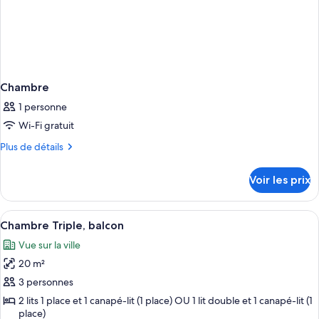
Chambre
1 personne
Wi-Fi gratuit
Plus
Plus de détails
de
détails
Voir les prix
sur
le
type
Afficher
Une chambre d’hôtel avec deux lits, un
15
de
Chambre Triple, balcon
toutes
chambre
Vue sur la ville
Chambre
les
20 m²
photos
pour
3 personnes
ce
2 lits 1 place et 1 canapé-lit (1 place) OU 1 lit double et 1 canapé-lit (1
place)
type