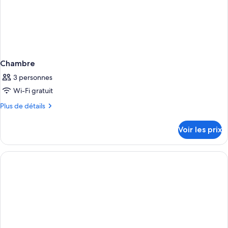
Chambre
3 personnes
Wi-Fi gratuit
Plus
Plus de détails
de
détails
Voir les prix
sur
le
type
de
chambre
Chambre