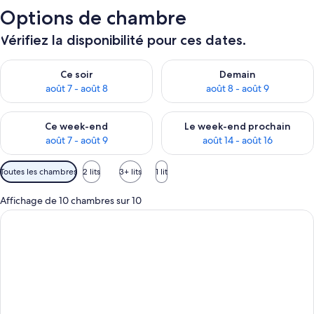
Options de chambre
Vérifiez la disponibilité pour ces dates.
Vérifier la disponibilité pour ce soir août 7 - août 8
Vérifier la disponibilité pour 
Ce soir
Demain
août 7 - août 8
août 8 - août 9
Vérifier la disponibilité pour ce week-end août 7 - août 9
Vérifier la disponibilité pour 
Ce week-end
Le week-end prochain
août 7 - août 9
août 14 - août 16
Filtres
Toutes les chambres
2 lits
3+ lits
1 lit
disponibles
pour
Affichage de 10 chambres sur 10
les
chambres