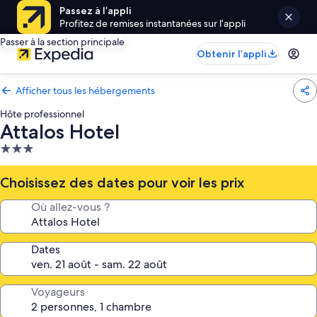
Passez à l’appli
Profitez de remises instantanées sur l’appli
Passer à la section principale
Obtenir l’appli
Afficher tous les hébergements
Hôte professionnel
Attalos Hotel
Hébergement
3.0 étoiles
Choisissez des dates pour voir les prix
Où allez-vous ?
Dates
Voyageurs