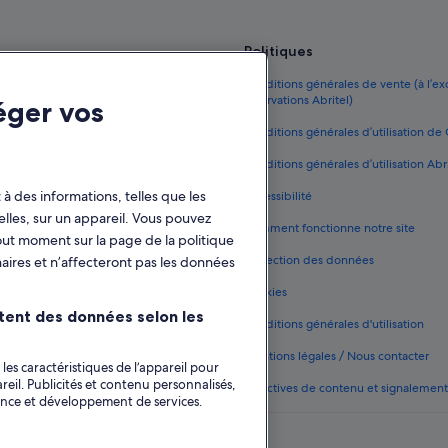
n
g
e
Politiques
n
yage sur la France
Conditions générales de vente (à l’e
j
réservations Abritel)
a
éger vos
rance
g
Conditions générales d’utilisation d
t
e vacances en France
r
Conditions générales d’utilisation Abr
ä
France
f
à des informations, telles que les
Accessibilité
f
nce
elles, sur un appareil. Vous pouvez
Comment fonctionne notre site
a
out moment sur la page de la politique
 voiture en France
d
Protection des données
aires et n’affecteront pas les données
e
 d'hébergements
d
Cookies
e
e fidélité One Key
itent des données selon les
m
Conditions générales d'utilisation
)
g
Mentions légales / Nous contacter
les caractéristiques de l’appareil pour
o
reil. Publicités et contenu personnalisés,
Directives de contenu et signalemen
d
ence et développement de services.
m
e
n