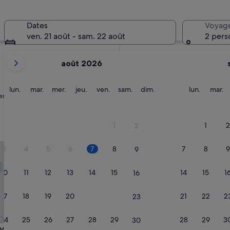
Dates
Voyag
ven. 21 août - sam. 22 août
2 pers
Les
août 2026
mois
affichés
sont
lundi
mardi
mercredi
jeudi
vendredi
samedi
dimanche
lundi
m
lun.
mar.
mer.
jeu.
ven.
sam.
dim.
lun.
mar.
es pourraient vous convenir.
August
2026
et
1
1
2
2
September
2026.
Club Åre
Hotell Fjällgården Åre
3
4
5
6
7
8
7
8
9
9
10
11
12
13
14
15
14
15
1
16
17
18
19
20
21
22
21
22
2
23
24
25
26
27
28
29
28
29
3
30
Club Åre
Hotell Fjällgården Åre
ay Club Åre
3. Hotell Fjällgården Åre