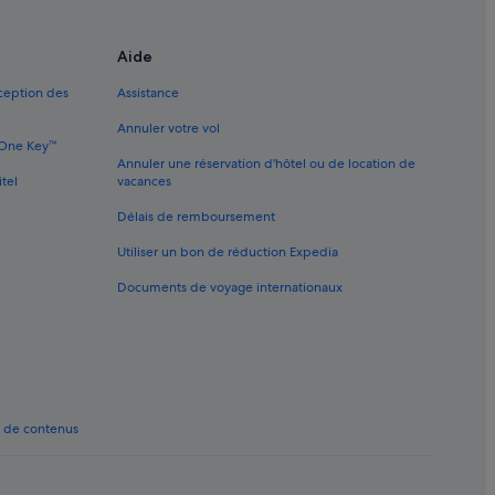
Aide
xception des
Assistance
Annuler votre vol
e One Key™
Annuler une réservation d'hôtel ou de location de
itel
vacances
Délais de remboursement
Utiliser un bon de réduction Expedia
Documents de voyage internationaux
t de contenus