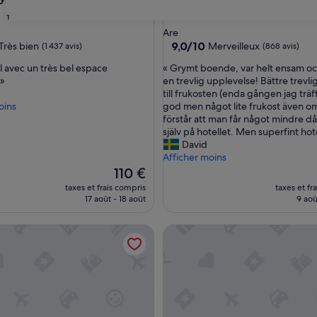
ment
Hébergement
31
es
3.5 étoiles
Are
9.0
9,0/10
Très bien
Merveilleux
(1 437 avis)
(868 avis)
sur
«
l avec un très bel espace
« Grymt boende, var helt ensam oc
10,
G
 »
en trevlig upplevelse! Bättre trevli
Merveilleux,
r
till frukosten (enda gången jag trä
(868 avis)
y
oins
god men något lite frukost även o
s)
m
förstår att man får något mindre d
t
själv på hotellet. Men superfint hote
b
David
o
Afficher moins
e
Le
110 €
n
nouveau
taxes et frais compris
taxes et fr
d
prix
17 août - 18 août
9 aoû
e
est
,
de
ll Mountain Lodge
Buustamons Fjällgård
v
110 €
a
r
h
e
l
t