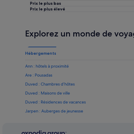
Prix le plus bas
i
,
susceptibles
g
Prix le plus élevé
s
de
h
u
changer.
t
p
Des
s
e
conditions
t
Explorez un monde de voya
r
supplémentaires
a
k
peuvent
y
i
s’appliquer.
!
n
V
d
Hébergements
e
a
r
n
Ann : hôtels à proximité
y
d
c
h
Are : Pousadas
o
e
Duved : Chambres d’hôtes
m
l
f
p
Duved : Maisons de ville
o
f
r
u
Duved : Résidences de vacances
t
l
Jarpen : Auberges de jeunesse
a
!
b
G
Ottsjö : hôtels
l
r
e
e
Trillevallen : Appart’hôtels
b
a