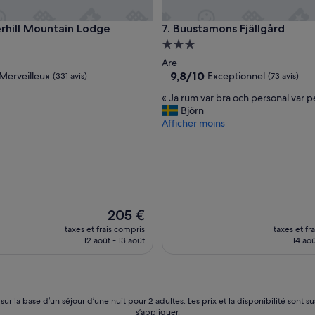
e
n
ll Mountain Lodge
Buustamons Fjällgård
rhill Mountain Lodge
7. Buustamons Fjällgård
s
a
ment
Hébergement
m
es
3.0 étoiles
Are
o
9.8
9,8/10
Merveilleux
Exceptionnel
(331 avis)
(73 avis)
c
sur
h
«
« Ja rum var bra och personal var p
10,
d
J
Björn
eux,
Exceptionnel,
e
a
Afficher moins
(73 avis)
t
r
v
u
a
m
r
v
e
a
n
r
t
b
Le
205 €
r
r
nouveau
taxes et frais compris
taxes et fr
e
a
prix
12 août - 13 août
14 aoû
v
o
est
l
c
de
i
h
205 €
g
p
u
e
 sur la base d’un séjour d’une nuit pour 2 adultes. Les prix et la disponibilité so
p
r
s’appliquer.