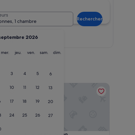
eurs
Rechercher
onnes, 1 chambre
septembre 2026
Afficher la carte
ardi
mercredi
jeudi
vendredi
samedi
dimanche
mer.
jeu.
ven.
sam.
dim.
3
4
5
6
Hotel Åregården
10
11
12
13
6
17
18
19
20
3
24
25
26
27
0
Hotel Åregården
4. Hotel Åregården