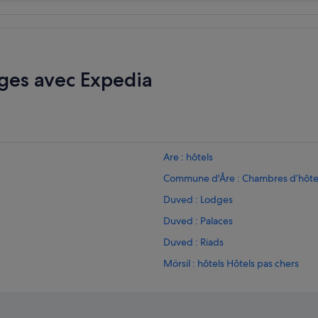
s
o
n
a
l
t
ges avec Expedia
i
l
l
f
r
u
Are : hôtels
k
o
Commune d'Åre : Chambres d’hôte
s
Duved : Lodges
t
e
Duved : Palaces
n
(
Duved : Riads
e
Mörsil : hôtels Hôtels pas chers
n
d
Station de ski d'Åre : hôtels à proxi
a
g
Trillevallen : Maison d’hôtes
å