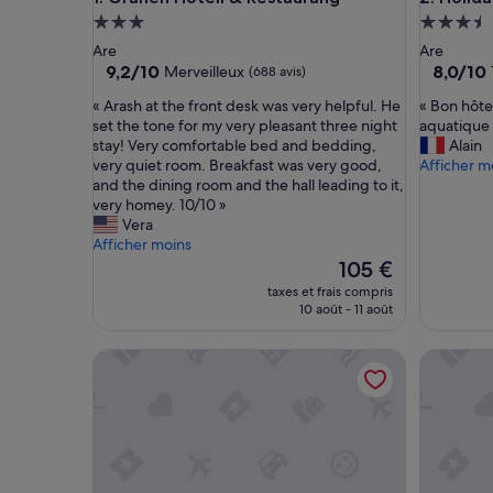
Hébergement
Héberge
3.0 étoiles
3.5 étoil
Are
Are
9.2
8.0
9,2/10
8,0/10
Merveilleux
(688 avis)
sur
sur
«
«
« Arash at the front desk was very helpful. He
« Bon hôte
10,
10,
A
B
set the tone for my very pleasant three night
aquatique
Merveilleux,
Très
r
o
stay! Very comfortable bed and bedding,
Alain
(688 avis)
bien,
a
n
very quiet room. Breakfast was very good,
Afficher m
(1 437 avi
s
h
and the dining room and the hall leading to it,
h
ô
very homey. 10/10 »
a
t
Vera
t
e
Afficher moins
t
l
Le
105 €
h
a
nouveau
taxes et frais compris
e
v
prix
10 août - 11 août
f
e
est
r
c
de
Åre Bed & Breakfast
Copperhi
o
u
105 €
n
n
t
t
d
r
e
è
s
s
k
b