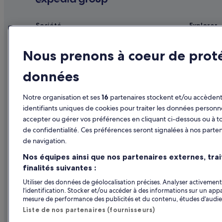
e
t
d
p
a
Société
Explorer
l
n
a
Publier votre annonce
Guide de vo
d
c
b
Nous prenons à coeur de prot
e
Affiliate Marketing
Hôtels en F
e
t
d
o
données
Presse
Locations d
d
s
i
t
Séjours en 
n
Notre organisation et ses
16
partenaires stockent et/ou accèdent 
a
g
Vols en Fra
y
identifiants uniques de cookies pour traiter les données personn
,
,
accepter ou gérer vos préférences en cliquant ci-dessous ou à t
Locations de
v
o
de confidentialité. Ces préférences seront signalées à nos parten
e
n
Tous types
r
de navigation.
l
y
y
Programme d
Nos équipes ainsi que nos partenaires externes, tra
q
d
finalités suivantes :
u
o
i
w
Utiliser des données de géolocalisation précises. Analyser activement 
e
n
l’identification. Stocker et/ou accéder à des informations sur un appa
t
s
mesure de performance des publicités et du contenu, études d’audi
r
i
Liste de nos partenaires (fournisseurs)
o
d
o