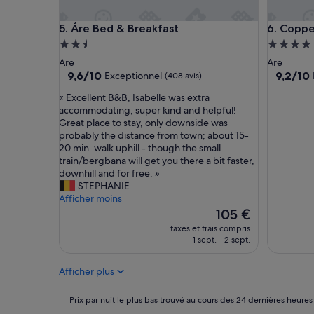
w
e
a
l
Åre Bed & Breakfast
Copperhi
5. Åre Bed & Breakfast
6. Coppe
s
e
v
s
Hébergement
Héberge
e
p
2.5 étoiles
4.0 étoil
Are
Are
r
a
9.6
9.2
9,6/10
9,2/10
Exceptionnel
(408 avis)
y
c
sur
sur
h
e
«
« Excellent B&B, Isabelle was extra
10,
10,
e
a
E
accommodating, super kind and helpful!
Exceptionnel,
Merveill
l
q
x
Great place to stay, only downside was
(408 avis)
(331 avis)
p
u
c
probably the distance from town; about 15-
f
a
e
20 min. walk uphill - though the small
u
t
l
train/bergbana will get you there a bit faster,
l
i
l
downhill and for free. »
.
q
e
STEPHANIE
H
u
n
Afficher moins
e
e
t
Le
105 €
s
»
B
nouveau
taxes et frais compris
e
&
prix
1 sept. - 2 sept.
t
B
est
t
,
de
h
Afficher plus
I
105 €
e
s
t
a
Prix
Prix par nuit le plus bas trouvé au cours des 24 dernières heures
o
b
par