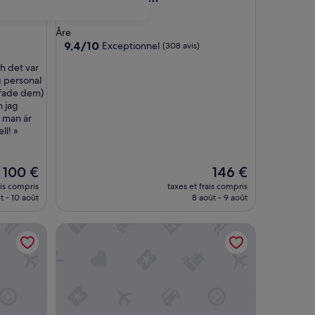
Hébergement
3.5 étoiles
Åre
9.4
9,4/10
Exceptionnel
(308 avis)
sur
h det var
10,
g personal
Exceptionnel,
ffade dem)
(308 avis)
m jag
å man är
ll! »
Le
Le
100 €
146 €
nouveau
nouveau
ais compris
taxes et frais compris
prix
prix
t - 10 août
8 août - 9 août
est
est
de
de
Hotell Åre Fjällsätra
100 €
146 €