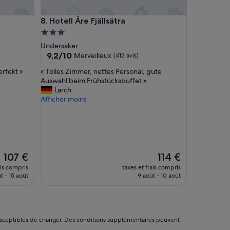
Hotell Åre Fjällsätra
8. Hotell Åre Fjällsätra
Hébergement
3.0 étoiles
Undersaker
9.2
9,2/10
Merveilleux
(412 avis)
sur
«
erfekt »
« Tolles Zimmer, nettes Personal, gute
10,
T
Auswahl beim Frühstücksbuffet »
Merveilleux,
o
Larch
(412 avis)
l
Afficher moins
l
e
s
Z
i
m
Le
Le
107 €
114 €
m
nouveau
nouveau
ais compris
taxes et frais compris
e
prix
prix
t - 15 août
9 août - 10 août
r
est
est
,
de
de
n
107 €
114 €
e
t
nt susceptibles de changer. Des conditions supplémentaires peuvent
t