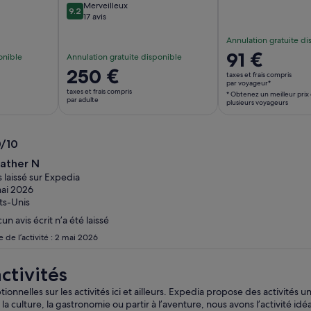
Merveilleux
9.2
9.2 sur 10
17 avis
Annulation gratuite di
Le
91 €
onible
Annulation gratuite disponible
prix
Le
250 €
taxes et frais compris
est
par voyageur*
prix
taxes et frais compris
* Obtenez un meilleur prix
de 91 €.
est
par adulte
plusieurs voyageurs
par
de 250 €.
voyageur*
par
* Obtenez
0/10
adulte
un
0
ather N
meilleur
s laissé sur Expedia
prix
ai 2026
en
ts-Unis
sélectionnant
un avis écrit n’a été laissé
plusieurs
 de l’activité : 2 mai 2026
voyageurs
ctivités
nnelles sur les activités ici et ailleurs. Expedia propose des activités 
a culture, la gastronomie ou partir à l’aventure, nous avons l’activité idé