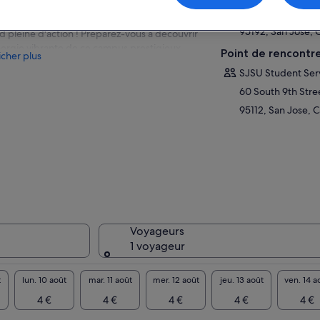
arquez pour un voyage exaltant au cœur de
1 Washington Squ
niversité d'État de San Jose avec notre visite à
95192, San Jose, C
d pleine d'action ! Préparez-vous à découvrir
nergie vibrante de ce campus prestigieux
Point de rencontr
icher plus
dant que nos guides expérimentés vous
SJSU Student Ser
dent à travers des monuments
lématiques, des lieux secrets et des joyaux
60 South 9th Stre
hés. Ressentez l'effervescence de la vie
95112, San Jose, C
diante en explorant des installations de
nte, imprégnez-vous de la beauté de la
dure luxuriante et plongez-vous dans la riche
toire et les traditions qui rendent SJSU
endaire. Que vous soyez un étudiant
entiel, un ancien élève en voyage nostalgique
que vous cherchiez simplement à découvrir
sprit de cette institution dynamique, notre
Voyageurs
ite promet de présenter toutes les facettes
1 voyageur
 rendent l'Université d'État de San Jose
iment inoubliable.
t
lun. 10 août
mar. 11 août
mer. 12 août
jeu. 13 août
ven. 14 a
te visite est entièrement adaptée à vous avec
pplication Pintours !
4 €
4 €
4 €
4 €
4 €
c notre application, vous pouvez mettre la