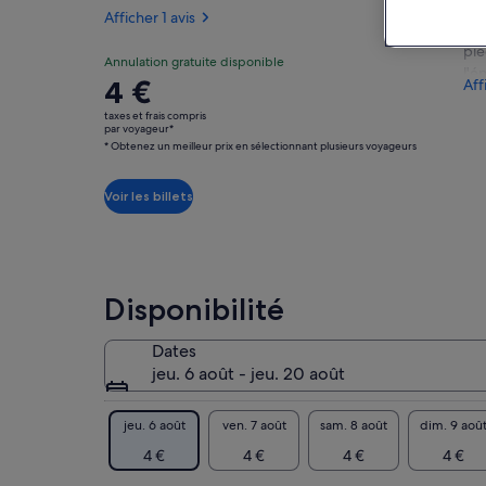
voyageurs
Emb
Afficher 1 avis
l'u
pie
Très
Annulation gratuite disponible
l'é
8.0
Le
4 €
Aff
8.0 sur 10
bien
pen
prix
gui
taxes et frais compris
Afficher
est
par voyageur*
emb
1 avis
* Obtenez un meilleur prix en sélectionnant plusieurs voyageurs
de 4 €.
cac
par
étu
voyageur*
Voir les billets
poi
* Obtenez
ver
un
his
meilleur
lég
prix
pot
Disponibilité
en
ou 
l'e
sélectionnant
Dates
vis
plusieurs
jeu. 6 août - jeu. 20 août
qui
voyageurs
vra
jeu. 6 août
ven. 7 août
sam. 8 août
dim. 9 aoû
Cet
l'a
4 €
4 €
4 €
4 €
Ave