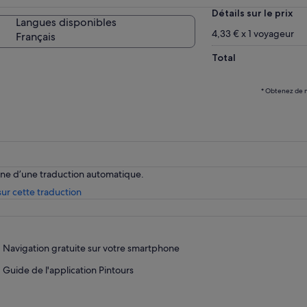
ite en pause et visiter les lieux aussi longtemps
Détails sur le prix
Langues disponibles
 vous le souhaitez ! Vous pouvez sauter un
4,33 € x 1 voyageur
Français
êt que vous n'aimez pas et vous avez toutes
 meilleures informations sur chaque arrêt à
Total
tée de main.
* Obtenez de m
enne d’une traduction automatique.
S’ouvre
ur cette traduction
dans
un
nouvel
onglet.
Navigation gratuite sur votre smartphone
Guide de l'application Pintours