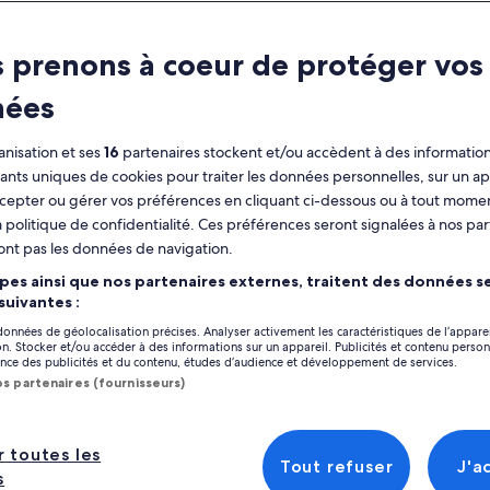
 prenons à coeur de protéger vos
nées
nisation et ses
16
partenaires stockent et/ou accèdent à des information
ment
Avis
fiants uniques de cookies pour traiter les données personnelles, sur un ap
cepter ou gérer vos préférences en cliquant ci-dessous ou à tout momen
 politique de confidentialité. Ces préférences seront signalées à nos par
ractéristiques
ont pas les données de navigation.
Annulation
3 h
pes ainsi que nos partenaires externes, traitent des données se
gratuite
 suivantes :
disponible
 données de géolocalisation précises. Analyser activement les caractéristiques de l’appare
tion. Stocker et/ou accéder à des informations sur un appareil. Publicités et contenu perso
Coupon sur
Confirmation
ce des publicités et du contenu, études d’audience et développement de services.
mobile
immédiate
os partenaires (fournisseurs)
Afficher
Plusieurs langues
Emplacement de l’
perçu
r toutes les
Tout refuser
J'a
s
San José State Uni