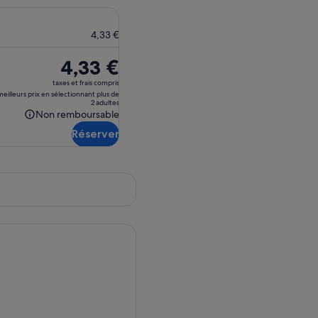
4,33 €
Le
4,33 €
prix
taxes et frais compris
est
eilleurs prix en sélectionnant plus de
2 adultes
de 4,33 €.
Non remboursable
Non
Réserver
remboursable