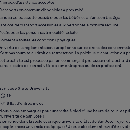
Animaux d'assistance acceptés
Transports en commun disponibles à proximité
Landau ou poussette possible pour les bébés et enfants en bas âge
Options de transport accessibles aux personnes à mobilité réduite
Accès pour les personnes à mobilité réduite
Convient à toutes les conditions physiques
En vertu de la réglementation européenne sur les droits des consommateur
n’est pas soumise au droit de rétractation. La politique d’annulation du pr
Cette activité est proposée par un commerçant professionnel (c’est-à-di
dans le cadre de son activité, de son entreprise ou de sa profession).
San José State University
1 h
Billet d’entrée inclus
Nous allons embarquer pour une visite à pied d'une heure de tous les pri
l'Université de San Jose !
Bienvenue dans la seule et unique université d'État de San Jose, foyer 
d'expériences universitaires épiques ! Je suis absolument ravi d'être vot