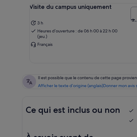
vis
Visite du campus uniquement
que
arr
3 h
les
por
Heures d’ouverture : de 06 h 00 à 22 h 00
(jeu.)
Français
Il est possible que le contenu de cette page provi
Afficher le texte d’origine (anglais)
Donner mon avis s
Ce qui est inclus ou non