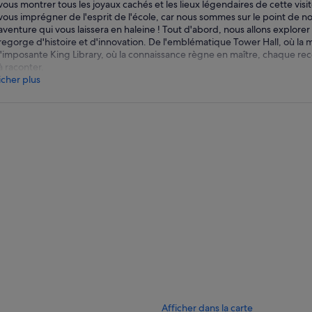
vous montrer tous les joyaux cachés et les lieux légendaires de cette visi
vous imprégner de l'esprit de l'école, car nous sommes sur le point de n
aventure qui vous laissera en haleine ! Tout d'abord, nous allons explor
regorge d'histoire et d'innovation. De l'emblématique Tower Hall, où l
l'imposante King Library, où la connaissance règne en maître, chaque rec
à raconter.
icher plus
Afficher dans la carte