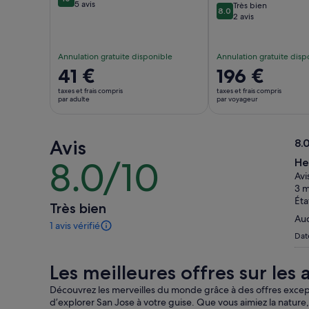
10 sur 10
5 avis
Très bien
8.0
8.0 sur 10
2 avis
Annulation gratuite disponible
Annulation gratuite disp
Le
41 €
Le
196 €
prix
prix
taxes et frais compris
taxes et frais compris
est
est
par adulte
par voyageur
de 41 €.
de 196 €.
par
par
Avis
adulte
voyageur
8.
8.
8.0/10
He
8.0
sur
Avi
sur
10
3 m
10
Éta
Très bien
Auc
1 avis vérifié
1 avis
Date
sur
cette
Les meilleures offres sur les a
activité.
Plus
Découvrez les merveilles du monde grâce à des offres exceptio
d’informations
d’explorer San Jose à votre guise. Que vous aimiez la nature, l
sur