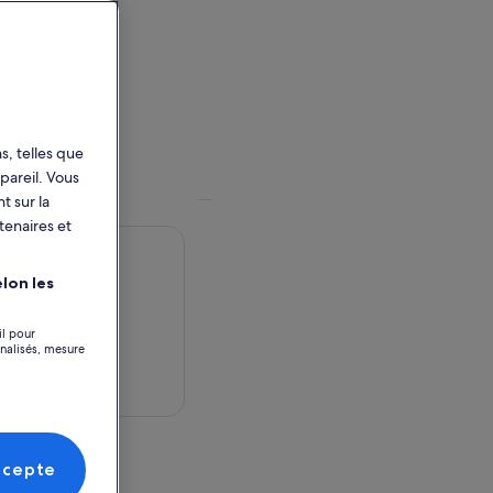
s, telles que
pareil. Vous
t sur la
tenaires et
lon les
il pour
nnalisés, mesure
 dans la carte
activité
ccepte
versity