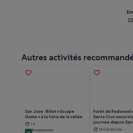
Em
Autres activités recommand
San Jose : Billet « Escape
Forêt de Redwood e
Game » à la foire de la vallée
Santa Cruz excursi
journée depuis San
1 h
S’ouvre dans un nouvel onglet.
S’ou
12 h et 30 min
Exceptionnel
10