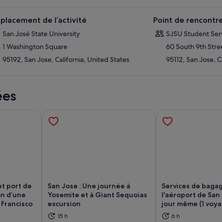
placement de l’activité
Point de rencontr
San José State University
SJSU Student Ser
1 Washington Square
60 South 9th Stre
95192, San Jose, California, United States
95112, San Jose, C
ées
t port de
San Jose : Une journée à
Services de baga
on d’une
Yosemite et à Giant Sequoias
l'aéroport de San 
 Francisco
excursion
jour même (1 voyag
vre dans un nouvel onglet.
S’ouvre dans un nouvel onglet.
S’
15 h
6 h