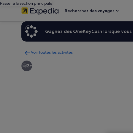
Passer à la section principale
Rechercher des voyages
Gagnez des OneKeyCash lorsque vous v
Voir toutes les activités
Retour
à
3+
la
page
des
résultats
d’activités