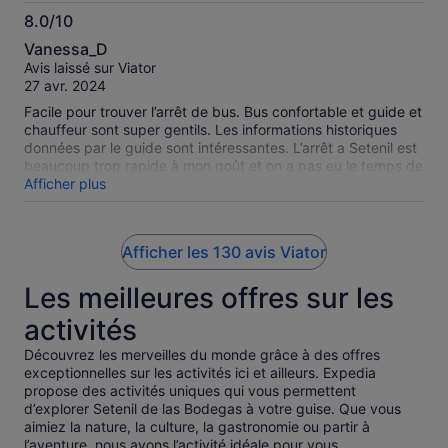
8.0/10
8.0
Vanessa_D
sur
Avis laissé sur Viator
10
27 avr. 2024
Facile pour trouver l’arrêt de bus. Bus confortable et guide et
chauffeur sont super gentils. Les informations historiques
données par le guide sont intéressantes. L’arrêt a Setenil est
beaucoup trop rapide à mon goût et on a pas eu le temps de
prendre des photos et flâner. L’arrêt à Rhonda était plus long
Afficher plus
mais si on prend la visite guidée cela reste assez court pour
manger et faie le tour de la ville. Dans l’ensemble c’est une
bonne expérience car on avait pas de voiture et on était bien
Afficher les 130 avis Viator
pris en charge.
Les meilleures offres sur les
activités
Découvrez les merveilles du monde grâce à des offres
exceptionnelles sur les activités ici et ailleurs. Expedia
propose des activités uniques qui vous permettent
d’explorer Setenil de las Bodegas à votre guise. Que vous
aimiez la nature, la culture, la gastronomie ou partir à
l’aventure, nous avons l’activité idéale pour vous.