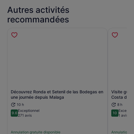
Autres activités
recommandées
Découvrez Ronda et Setenil de las Bodegas en
Visite guid
S’ouvre dans un nouvel onglet.
une journée depuis Malaga
Costa del S
10 h
8 h
Exceptionnel
Exceptio
9.6
10
9.6 sur 10
10 sur 10
271 avis
1 avis
Annulation gratuite disponible
Annulation gr