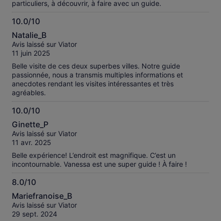
particuliers, à découvrir, à faire avec un guide.
10.0/10
10.0
Natalie_B
sur
Avis laissé sur Viator
10
11 juin 2025
Belle visite de ces deux superbes villes. Notre guide
passionnée, nous a transmis multiples informations et
anecdotes rendant les visites intéressantes et très
agréables.
10.0/10
10.0
Ginette_P
sur
Avis laissé sur Viator
10
11 avr. 2025
Belle expérience! L’endroit est magnifique. C’est un
incontournable. Vanessa est une super guide ! À faire !
8.0/10
8.0
Mariefranoise_B
sur
Avis laissé sur Viator
10
29 sept. 2024