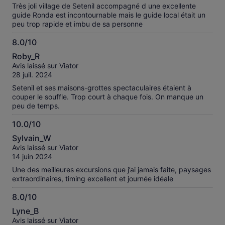
Très joli village de Setenil accompagné d une excellente
guide Ronda est incontournable mais le guide local était un
peu trop rapide et imbu de sa personne
8.0/10
8.0
Roby_R
sur
Avis laissé sur Viator
10
28 juil. 2024
Setenil et ses maisons-grottes spectaculaires étaient à
couper le souffle. Trop court à chaque fois. On manque un
peu de temps.
10.0/10
10.0
Sylvain_W
sur
Avis laissé sur Viator
10
14 juin 2024
Une des meilleures excursions que j’ai jamais faite, paysages
extraordinaires, timing excellent et journée idéale
8.0/10
8.0
Lyne_B
sur
Avis laissé sur Viator