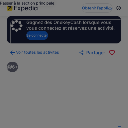
Passer à la section principale
Obtenir l’appli
Gagnez des OneKeyCash lorsque vous
vous connectez et réservez une activité.
Se connecter
Voir toutes les activités
Partager
Retour
à
6+
la
page
des
résultats
d’activités