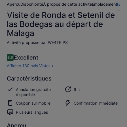
Aperçu
Disponibilité
À propos de cette activité
Emplacement
FAQ
A
Visite de Ronda et Setenil de
las Bodegas au départ de
Malaga
Activité proposée par WE4TRIPS
Avis
Excellent
8,6
8,6 sur 10
voyageurs
Afficher 130 avis Viator
Excellent
Caractéristiques
8.6
8.6 sur 10
Afficher
Annulation gratuite
9 h
les
disponible
130 avis
Viator
Coupon sur mobile
Confirmation immédiate
Plusieurs langues
Aperçu