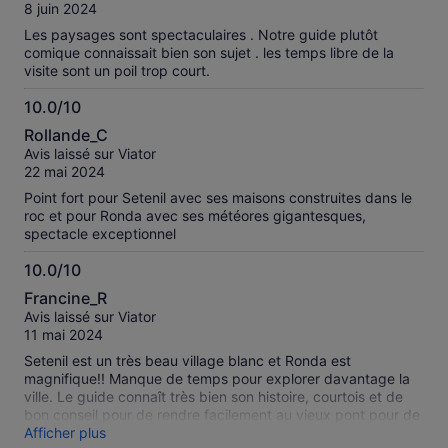
10
8 juin 2024
Les paysages sont spectaculaires . Notre guide plutôt
comique connaissait bien son sujet . les temps libre de la
visite sont un poil trop court.
10.0/10
10.0
Rollande_C
sur
Avis laissé sur Viator
10
22 mai 2024
Point fort pour Setenil avec ses maisons construites dans le
roc et pour Ronda avec ses météores gigantesques,
spectacle exceptionnel
10.0/10
10.0
Francine_R
sur
Avis laissé sur Viator
10
11 mai 2024
Setenil est un très beau village blanc et Ronda est
magnifique!! Manque de temps pour explorer davantage la
ville. Le guide connaît très bien son histoire, courtois et de
bon conseil pour de rendre facilement au vieux pont pour de
belles photos!
Afficher plus