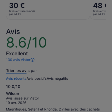
Le
30 €
Le
48 €
prix
prix
taxes et frais compris
taxes et frais c
est
est
par adulte
par adulte
de 30 €.
de 48 €.
par
par
adulte
adulte
Avis
8.6/10
8.6
sur
10
Excellent
130 avis Viator
130 avis
sur
Trier les avis par
cette
activité.
Avis récents
Avis positifs
Avis négatifs
Plus
d’informations
10.0/10
sur
10.0
nos
Wilson
sur
avis
Avis laissé sur Viator
10
vérifiés
19 avr. 2026
Magnifiques, Setenil et Rhonda, 2 villes avec des cachets