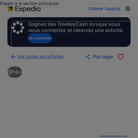
Passer à la section principale
Obtenir l’appli
Gagnez des OneKeyCash lorsque vous
vous connectez et réservez une activité.
Se connecter
Voir toutes les activités
Partager
Retour
à
16+
la
page
des
résultats
d’activités