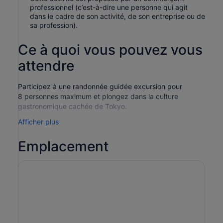
professionnel (c’est-à-dire une personne qui agit
dans le cadre de son activité, de son entreprise ou de
sa profession).
Ce à quoi vous pouvez vous
attendre
Participez à une randonnée guidée excursion pour
8 personnes maximum et plongez dans la culture
gastronomique cachée de Tokyo.
Commencez par un Depachika, la salle de restauration
Afficher plus
animée du sous-sol, où vous découvrirez des plats
magnifiquement arrangés et goûterez une friandise
Emplacement
Wagashi de saison. Promenez-vous dans la rue Monja de
Tsukishima pour savourer le Monja-yaki, le plat
réconfortant et grésillant de Tokyo, cuit sous vos yeux.
Rendez-vous ensuite à Yurakucho pour déguster des
brochettes de yakitori fumées accompagnées de saké
ou de bière locale dans un izakaya confortable.
En chemin, rencontrez les chefs, écoutez leurs histoires