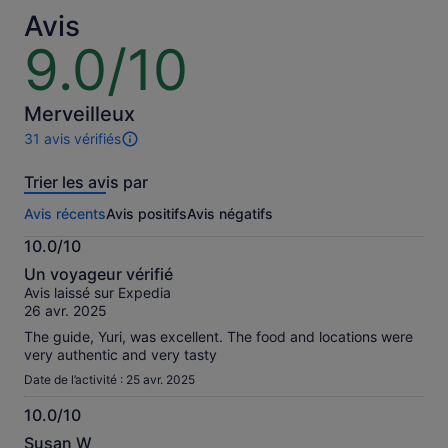
adulte
adulte
Avis
9.0/10
9.0
sur
10
Merveilleux
31 avis vérifiés
31 avis
sur
Trier les avis par
cette
activité.
Avis récents
Avis positifs
Avis négatifs
Plus
d’informations
10.0/10
sur
10.0
nos
Un voyageur vérifié
sur
avis
Avis laissé sur Expedia
10
vérifiés
26 avr. 2025
The guide, Yuri, was excellent. The food and locations were
very authentic and very tasty
Date de l’activité : 25 avr. 2025
10.0/10
10.0
Susan W