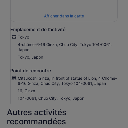
et découvrez les saveurs dont les habitants raffolent
mais que les touristes trouvent rarement. Ce n'est pas
seulement un plat excursion - c'est un avant-goût de la
Afficher dans la carte
vie à Tokyo.
Emplacement de l’activité
Tokyo
4-chōme-6-16 Ginza, Chuo City, Tokyo 104-0061,
Japan
Tokyo, Japon
Point de rencontre
Mitsukoshi Ginza, in front of statue of Lion, 4 Chome-
6-16 Ginza, Chuo City, Tokyo 104-0061, Japan
16, Ginza
104-0061, Chuo City, Tokyo, Japon
Autres activités
recommandées