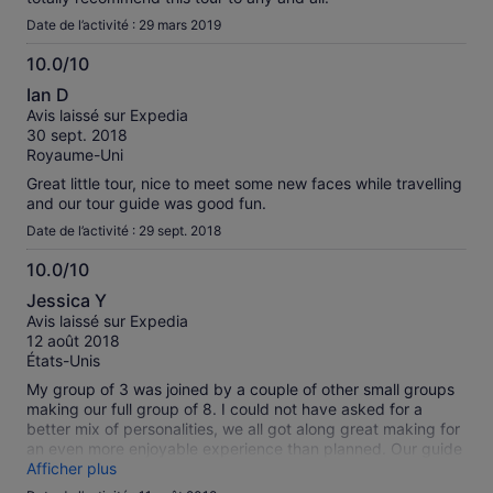
Date de l’activité : 29 mars 2019
10.0/10
10.0
Ian D
sur
Avis laissé sur Expedia
10
30 sept. 2018
Royaume-Uni
Great little tour, nice to meet some new faces while travelling
and our tour guide was good fun.
Date de l’activité : 29 sept. 2018
10.0/10
10.0
Jessica Y
sur
Avis laissé sur Expedia
10
12 août 2018
États-Unis
My group of 3 was joined by a couple of other small groups
making our full group of 8. I could not have asked for a
better mix of personalities, we all got along great making for
an even more enjoyable experience than planned. Our guide
Kirin was great! He held conversation with all of us, explained
Afficher plus
many things to us and showed us a lot of things we would