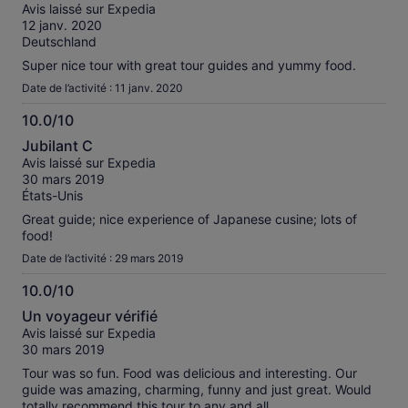
sur
Avis laissé sur Expedia
10
12 janv. 2020
Deutschland
Super nice tour with great tour guides and yummy food.
Date de l’activité : 11 janv. 2020
10.0/10
10.0
Jubilant C
sur
Avis laissé sur Expedia
10
30 mars 2019
États-Unis
Great guide; nice experience of Japanese cusine; lots of
food!
Date de l’activité : 29 mars 2019
10.0/10
10.0
Un voyageur vérifié
sur
Avis laissé sur Expedia
10
30 mars 2019
Tour was so fun. Food was delicious and interesting. Our
guide was amazing, charming, funny and just great. Would
totally recommend this tour to any and all.