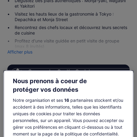
Dégustez des plats authentiques : Monja-yaki, Wagashi
et Yakitori
Visitez les hauts lieux de la gastronomie à Tokyo :
Depachika et Monja Street
Rencontrez des chefs locaux et découvrez leurs secrets
de cuisine
Profitez d'une visite guidée en petit visite de groupe
(max 8 invités)
Afficher plus
Gagnez des OneKeyCash lorsque vous
vous connectez et réservez une activité.
Nous prenons à coeur de
Se connecter
protéger vos données
Notre organisation et ses
16
partenaires stockent et/ou
accèdent à des informations, telles que les identifiants
Disponibilité
uniques de cookies pour traiter les données
personnelles, sur un appareil. Vous pouvez accepter ou
Modifier les dates
Modifier
gérer vos préférences en cliquant ci-dessous ou à tout
les
moment sur la page de la politique de confidentialité.
jeu. 6 août
ven. 7 août
sam. 8 août
dim. 9 août
lun. 
dates