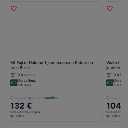
Mt Fuji et Hakone 1 jour excursion Retour en
Visite tour
S’ouvre dans un nouvel onglet.
train Bullet
journée com
10 h ou plus
10 h 10 m
Merveilleux
Merveill
9.2
9.2
9.2 sur 10
9.2 sur 10
520 avis
716 avis
Annulation gratuite disponible
Annulation gr
Le
132 €
Le
104 
prix
prix
taxes et frais compris
taxes et frais c
est
est
par adulte
par adulte
de 132 €.
de 104 €.
par
par