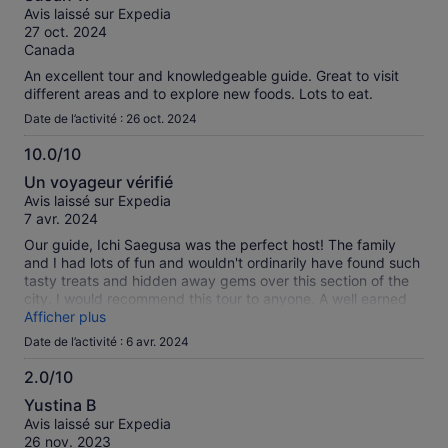
sur
Avis laissé sur Expedia
10
27 oct. 2024
Canada
An excellent tour and knowledgeable guide. Great to visit
different areas and to explore new foods. Lots to eat.
Date de l’activité : 26 oct. 2024
10.0/10
10.0
Un voyageur vérifié
sur
Avis laissé sur Expedia
10
7 avr. 2024
Our guide, Ichi Saegusa was the perfect host! The family
and I had lots of fun and wouldn't ordinarily have found such
tasty treats and hidden away gems over this section of the
city. I would recommend this tour to anyone. A well earned
5-Star experience. Thank you Ichi!!!
Afficher plus
Date de l’activité : 6 avr. 2024
2.0/10
2.0
Yustina B
sur
Avis laissé sur Expedia
10
26 nov. 2023