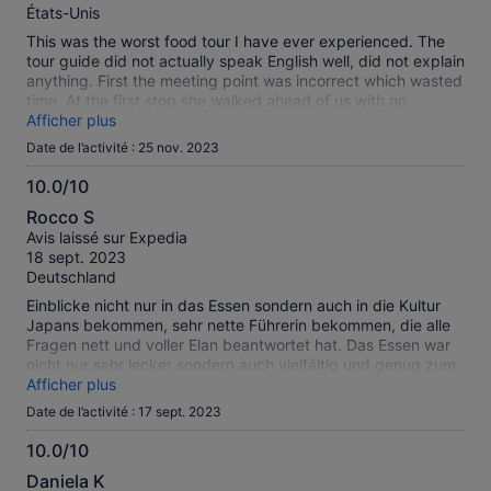
États-Unis
This was the worst food tour I have ever experienced. The
tour guide did not actually speak English well, did not explain
anything. First the meeting point was incorrect which wasted
time. At the first stop she walked ahead of us with no
instructions while we all ran around and then told us we can
Afficher plus
buy something with no recommendation or explanation on
Date de l’activité : 25 nov. 2023
what to get. Half the group opted to leave and go home
because we were better off finding our own food.
10.0/10
10.0
Rocco S
sur
Avis laissé sur Expedia
10
18 sept. 2023
Deutschland
Einblicke nicht nur in das Essen sondern auch in die Kultur
Japans bekommen, sehr nette Führerin bekommen, die alle
Fragen nett und voller Elan beantwortet hat. Das Essen war
nicht nur sehr lecker sondern auch vielfältig und genug zum
satt werden.
Afficher plus
Date de l’activité : 17 sept. 2023
10.0/10
10.0
Daniela K