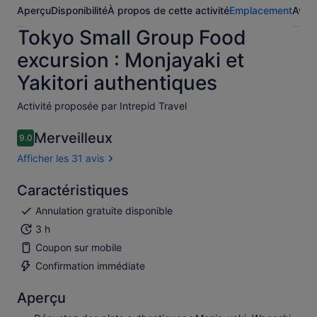
Aperçu
Disponibilité
À propos de cette activité
Emplacement
Avis
Tokyo Small Group Food
excursion : Monjayaki et
Yakitori authentiques
Activité proposée par Intrepid Travel
Merveilleux
9.0
9.0 sur 10
Afficher les 31 avis
Caractéristiques
Annulation gratuite disponible
3 h
Coupon sur mobile
Confirmation immédiate
Aperçu