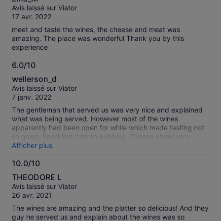
sur
Avis laissé sur Viator
10
17 avr. 2022
meet and taste the wines, the cheese and meat was
amazing. The place was wonderful Thank you by this
experience
6.0/10
6.0
wellerson_d
sur
Avis laissé sur Viator
10
7 janv. 2022
The gentleman that served us was very nice and explained
what was being served. However most of the wines
apparently had been open for while which made tasting not
so great. Sparkling had no bubbles. Cheese plater very
modest. The weather was hot and staying outside was a bit
Afficher plus
uncomfortable.
10.0/10
10.0
THEODORE L
sur
Avis laissé sur Viator
10
26 avr. 2021
The wines are amazing and the platter so delicious! And they
guy he served us and explain about the wines was so