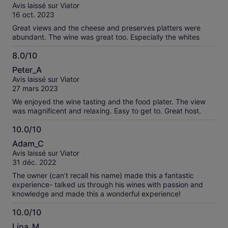
sur
avis
Avis laissé sur Viator
10
vérifiés
16 oct. 2023
Great views and the cheese and preserves platters were
abundant. The wine was great too. Especially the whites
8.0/10
8.0
Peter_A
sur
Avis laissé sur Viator
10
27 mars 2023
We enjoyed the wine tasting and the food plater. The view
was magnificent and relaxing. Easy to get to. Great host.
10.0/10
10.0
Adam_C
sur
Avis laissé sur Viator
10
31 déc. 2022
The owner (can’t recall his name) made this a fantastic
experience- talked us through his wines with passion and
knowledge and made this a wonderful experience!
10.0/10
10.0
Lina_M