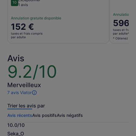
10
10 sur 10
1 avis
Annulation gr
Annulation gratuite disponible
Le
596 
Le
152 €
prix
prix
taxes et frais c
est
taxes et frais compris
par adulte*
est
par adulte
de 596 €.
* Obtenez un me
de 152 €.
par
par
adulte*
adulte
Avis
* Obtenez
un
9.2/10
9.2
meilleur
sur
prix
10
en
Merveilleux
sélection
7 avis Viator
plusieurs
7 avis
adultes
sur
Trier les avis par
cette
activité.
Avis récents
Avis positifs
Avis négatifs
Plus
d’informations
10.0/10
sur
10.0
nos
Seka_O