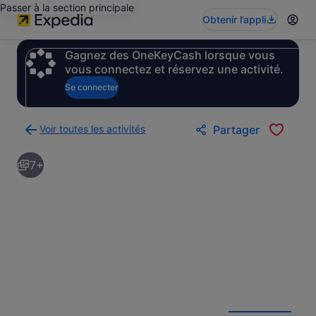
Passer à la section principale
Obtenir l’appli
Gagnez des OneKeyCash lorsque vous
vous connectez et réservez une activité.
Se connecter
Voir toutes les activités
Partager
Retour
à
7+
la
page
des
résultats
d’activités