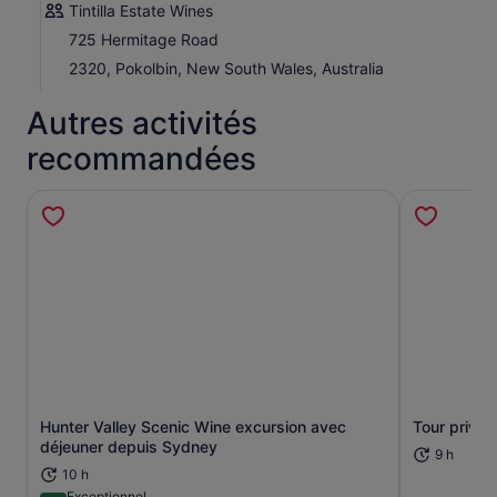
Tintilla Estate Wines
725 Hermitage Road
2320, Pokolbin, New South Wales, Australia
Autres activités
recommandées
Hunter Valley Scenic Wine excursion avec
Tour privé 
S’ouvre dans un nouvel onglet.
déjeuner depuis Sydney
9 h
10 h
Exceptionnel