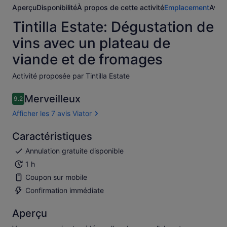
Aperçu
Disponibilité
À propos de cette activité
Emplacement
Avis
Tintilla Estate: Dégustation de
vins avec un plateau de
viande et de fromages
Activité proposée par Tintilla Estate
Merveilleux
9.2
9.2 sur 10
Afficher les 7 avis Viator
Caractéristiques
Annulation gratuite disponible
1 h
Coupon sur mobile
Confirmation immédiate
Aperçu