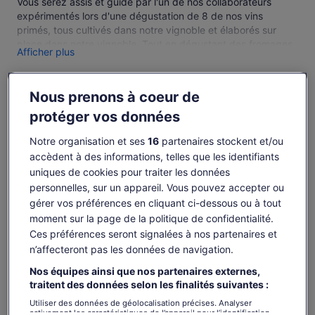
Vous serez assis et guidé par l'un de nos collaborateurs
expérimentés lors d'une dégustation de 8 de nos vins
primés, tous cultivés dans notre vignoble et élaborés sur
place dans notre vignoble. Tout en dégustant des fromages
Afficher plus
locaux, une terrine maison, une boutique de salami et une
succession saisonnière, vous avez préparé des condiments
avec du pain de boulanger local sur notre terrasse, donnant
Nous prenons à coeur de
Gagnez des OneKeyCash lorsque vous
sur notre magnifique vignoble.
vous connectez et réservez une activité.
protéger vos données
Nous avons également à votre disposition une gamme de
produits à base d’olives cultivées dans le domaine et d’huiles
Se connecter
Notre organisation et ses
16
partenaires stockent et/ou
d’olive locales, ainsi qu’une sélection de confitures de saison,
accèdent à des informations, telles que les identifiants
source et relish, tous cultivés et fabriqués sur place pour
votre plus grand plaisir.
uniques de cookies pour traiter les données
Disponibilité
personnelles, sur un appareil. Vous pouvez accepter ou
gérer vos préférences en cliquant ci-dessous ou à tout
Dates
moment sur la page de la politique de confidentialité.
dim. 9 août – dim. 23 août
Ces préférences seront signalées à nos partenaires et
n’affecteront pas les données de navigation.
Voyageurs
Nos équipes ainsi que nos partenaires externes,
1 adulte
traitent des données selon les finalités suivantes :
Utiliser des données de géolocalisation précises. Analyser
dim. 9 août
lun. 10 août
mar. 11 août
mer. 12 août
jeu. 13 août
activement les caractéristiques de l’appareil pour l’identification.