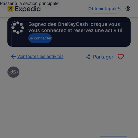
Passer à la section principale
Obtenir l’appli
Gagnez des OneKeyCash lorsque vous
vous connectez et réservez une activité.
Se connecter
Voir toutes les activités
Partager
Retour
à
5+
la
page
des
résultats
d’activités