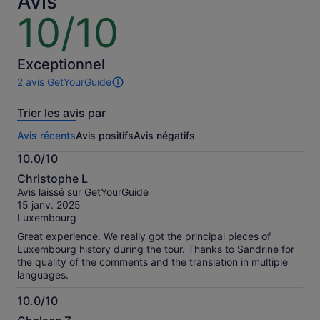
Avis
le
10/10
10
prix
sur
actuel
10
est
Exceptionnel
de
23 €
2 avis GetYourGuide
2 avis
par
sur
adulte
Trier les avis par
cette
activité.
Avis récents
Avis positifs
Avis négatifs
Plus
d’informations
10.0/10
sur
10.0
nos
Christophe L
sur
avis
Avis laissé sur GetYourGuide
10
vérifiés
15 janv. 2025
Luxembourg
Great experience. We really got the principal pieces of
Luxembourg history during the tour. Thanks to Sandrine for
the quality of the comments and the translation in multiple
languages.
10.0/10
10.0