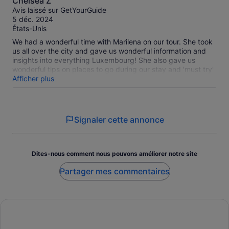
Chelsea Z
sur
Avis laissé sur GetYourGuide
10
5 déc. 2024
États-Unis
We had a wonderful time with Marilena on our tour. She took
us all over the city and gave us wonderful information and
insights into everything Luxembourg! She also gave us
wonderful tips on places to go during our stay and 'must try'
favorites to have while we're here. It was the perfect way to
Afficher plus
begin our time in Luxembourg City.
Signaler cette annonce
Dites-nous comment nous pouvons améliorer notre site
Partager mes commentaires