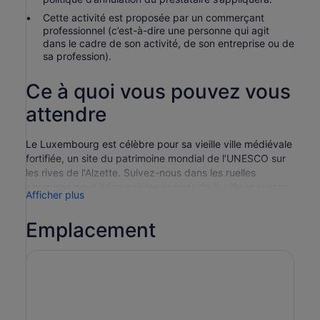
Cette activité est proposée par un commerçant
professionnel (c’est-à-dire une personne qui agit
dans le cadre de son activité, de son entreprise ou de
sa profession).
Ce à quoi vous pouvez vous
attendre
Le Luxembourg est célèbre pour sa vieille ville médiévale
fortifiée, un site du patrimoine mondial de l’UNESCO sur
les rives de l'Alzette. Suivez-nous dans les ruelles
sinueuses pour découvrir les secrets de la ville et laissez-
Afficher plus
vous surprendre par les grandes places, les églises et les
palais à chaque coin de rue. Ne manquez pas d'admirer
Emplacement
un mélange de styles allant de l'architecture gothique à
la renaissance en passant par l'architecture baroque.
Comme le monument de Dicks et Lentz, dédié aux deux
poètes nationaux du même nom et qui ont écrit l'hymne
du Luxembourg. Passez par la Grand Rue, l'un des lieux
les plus luxueux de la Ville Haute, la vieille ville de
Luxembourg. Laissez-vous entraîner dans le « nœud »,