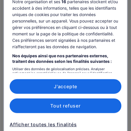
Notre organisation et ses
16
partenaires stockent et/ou
Découvrez l'histoire royale du Luxembourg, de la
accèdent à des informations, telles que les identifiants
Bourgogne à l'indépendance.
uniques de cookies pour traiter les données
Découvrez des récits de guerre, des luttes des
personnelles, sur un appareil. Vous pouvez accepter ou
Habsbourg à l'occupation allemande.
gérer vos préférences en cliquant ci-dessous ou à tout
Découvrez les changements diplomatiques, marqués par
moment sur la page de la politique de confidentialité.
le traité de Paris.
Ces préférences seront signalées à nos partenaires et
Afficher plus
n’affecteront pas les données de navigation.
Nos équipes ainsi que nos partenaires externes,
Gagnez des OneKeyCash lorsque vous
traitent des données selon les finalités suivantes :
vous connectez et réservez une activité.
Utiliser des données de géolocalisation précises. Analyser
activement les caractéristiques de l’appareil pour l’identification.
Se connecter
Stocker et/ou accéder à des informations sur un appareil. Publicités
et contenu personnalisés, mesure de performance des publicités
et du contenu, études d’audience et développement de services.
J'accepte
Liste de nos partenaires (fournisseurs)
Disponibilité
Tout refuser
Modifier les dates
Modifier
les
jeu. 6 août
ven. 7 août
sam. 8 août
dim. 9 août
lun. 
dates
Afficher toutes les finalités
-
302 €
302 €
302 €
30