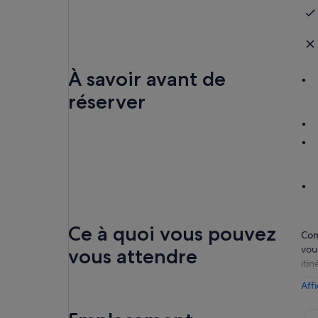
À savoir avant de
réserver
Ce à quoi vous pouvez
Com
vou
vous attendre
itin
po
Aff
Gli
Ca