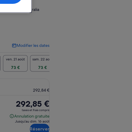
 Queensland, Australia
Modifier les dates
Modifier
les
dates
ven. 21 août
sam. 22 août
dim. 23 août
73 €
73 €
73 €
292,84 €
Le
292,85 €
prix
taxes et frais compris
est
Annulation gratuite
Annulation
de 292,85 €.
Jusqu’au dim. 16 août
gratuite
Réserver