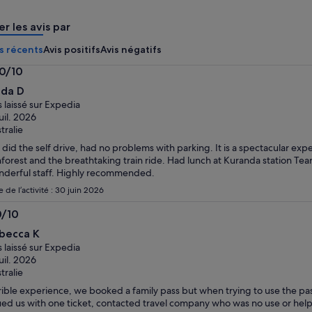
par
par
er les avis par
adulte
adulte
s récents
Avis positifs
Avis négatifs
.0/10
0
lda D
s laissé sur Expedia
juil. 2026
tralie
did the self drive, had no problems with parking. It is a spectacular expe
nforest and the breathtaking train ride. Had lunch at Kuranda station Tea
derful staff. Highly recommended.
 de l’activité : 30 juin 2026
0/10
0
becca K
s laissé sur Expedia
juil. 2026
tralie
rible experience, we booked a family pass but when trying to use the pa
ued us with one ticket, contacted travel company who was no use or hel