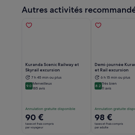
Autres activités recommand
Kuranda Scenic Railway et
Demi-journée Kuran
Skyrail excursion
et Rail excursion
7 h 45 min ou plus
6 h 15 min ou plus
S’ouvre dans un nouvel onglet.
S’ou
Merveilleux
Très bien
9.0
8.2
9.0 sur 10
8.2 sur 10
185 avis
11 avis
Annulation gratuite disponible
Annulation gratuite disp
Le
90 €
Le
98 €
prix
prix
taxes et frais compris
taxes et frais compris
est
est
par voyageur
par adulte
de 90 €.
de 98 €.