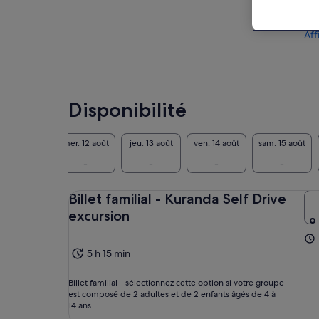
Aff
Disponibilité
mar. 11 août
mer. 12 août
jeu. 13 août
ven. 14 août
sam. 15 août
-
-
-
-
-
Billet familial - Kuranda Self Drive
excursion
5 h 15 min
Billet familial - sélectionnez cette option si votre groupe
est composé de 2 adultes et de 2 enfants âgés de 4 à
14 ans.