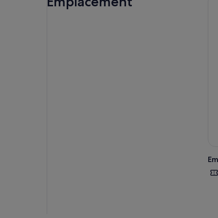
Emplacement
dan
mar
Le 
la 
vot
Em