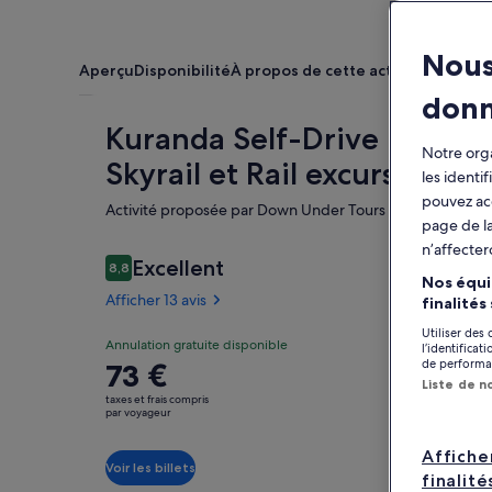
Nous
Aperçu
Disponibilité
À propos de cette activité
Emplace
don
Kuranda Self-Drive
Ca
Notre orga
Skyrail et Rail excursion
les identi
pouvez ac
Activité proposée par Down Under Tours
page de la
n’affecter
Avis
Excellent
8,8
8,8 sur 10
Nos équi
voyageurs
Afficher 13 avis
finalités
A
Utiliser des
Excellent
Annulation gratuite disponible
8.8
l’identifica
8.8 sur 10
de performan
Le
73 €
Afficher
Liste de n
prix
les
taxes et frais compris
est
par voyageur
13 avis
de 73 €.
Affiche
par
Voir les billets
finalité
voyageur