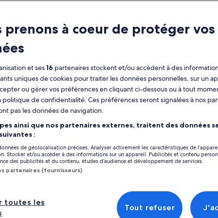
 prenons à coeur de protéger vos
ment
Avis
nées
ractéristiques
nisation et ses
16
partenaires stockent et/ou accèdent à des information
fiants uniques de cookies pour traiter les données personnelles, sur un ap
Annulation
5 h et 15 min
gratuite
cepter ou gérer vos préférences en cliquant ci-dessous ou à tout momen
disponible
 politique de confidentialité. Ces préférences seront signalées à nos par
ont pas les données de navigation.
Coupon sur
Confirmation
mobile
immédiate
pes ainsi que nos partenaires externes, traitent des données se
Afficher
 suivantes :
perçu
 données de géolocalisation précises. Analyser activement les caractéristiques de l’appare
Emplacement de l’
tion. Stocker et/ou accéder à des informations sur un appareil. Publicités et contenu perso
Kuranda et la forêt tropicale classée au
ce des publicités et du contenu, études d’audience et développement de services.
Journey to Kuran
patrimoine mondial
os partenaires (fournisseurs)
4881, Kuranda, Qu
Vues spectaculaires de la forêt tropicale
depuis un téléphérique
Point de rencontr
r toutes les
Temps pour explorer le village, les marchés
Tout refuser
J'a
Skyrail Smithfield
et les attractions de Kuranda
s