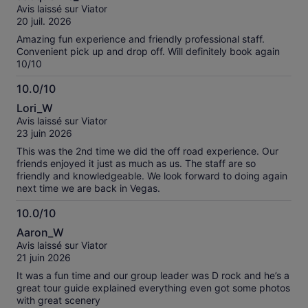
sur
Avis laissé sur Viator
10
20 juil. 2026
Amazing fun experience and friendly professional staff.
Convenient pick up and drop off. Will definitely book again
10/10
10.0/10
10.0
Lori_W
sur
Avis laissé sur Viator
10
23 juin 2026
This was the 2nd time we did the off road experience. Our
friends enjoyed it just as much as us. The staff are so
friendly and knowledgeable. We look forward to doing again
next time we are back in Vegas.
10.0/10
10.0
Aaron_W
sur
Avis laissé sur Viator
10
21 juin 2026
It was a fun time and our group leader was D rock and he’s a
great tour guide explained everything even got some photos
with great scenery