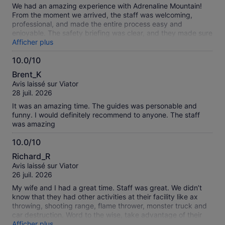
We had an amazing experience with Adrenaline Mountain!
From the moment we arrived, the staff was welcoming,
professional, and made the entire process easy and
enjoyable. The safety briefing was clear, and they made sure
everyone felt comfortable before heading out. The UTV ride
Afficher plus
itself was incredible! The trails were exciting, the scenery
10.0/10
was beautiful, and there was a perfect mix of adventure and
10.0
fun. Our guide was knowledgeable, friendly, and kept the
Brent_K
group entertained while making sure everyone stayed safe.
sur
Avis laissé sur Viator
The UTVs were in great condition, and everything was very
10
28 juil. 2026
well organized. This ended up being one of the highlights of
our Las Vegas trip. If you're looking for an unforgettable off-
It was an amazing time. The guides was personable and
road adventure, I highly recommend Adrenaline Mountain.
funny. I would definitely recommend to anyone. The staff
We can't wait to come back
was amazing
10.0/10
10.0
Richard_R
sur
Avis laissé sur Viator
10
26 juil. 2026
My wife and I had a great time. Staff was great. We didn’t
know that they had other activities at their facility like ax
throwing, shooting range, flame thrower, monster truck and
car destruction. Word to the wise, take advantage of their
shuttle service to avoid that non paved road. I went straight
Afficher plus