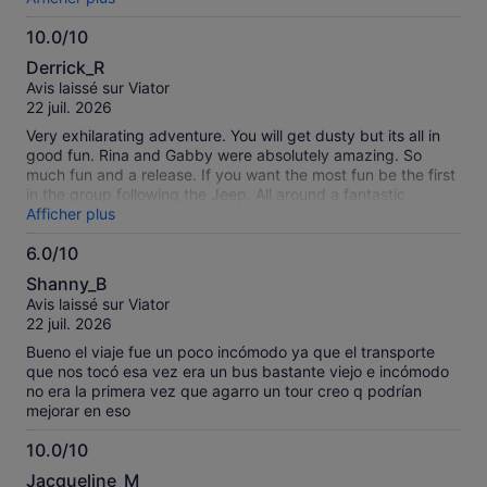
to the car wash after driving that road.
10.0/10
10.0
Derrick_R
sur
Avis laissé sur Viator
10
22 juil. 2026
Very exhilarating adventure. You will get dusty but its all in
good fun. Rina and Gabby were absolutely amazing. So
much fun and a release. If you want the most fun be the first
in the group following the Jeep. All around a fantastic
experience. Can't wait to come back. The young woman who
Afficher plus
checked us in and signed up was super helpful. Look at all
6.0/10
the other things they offer as well. Its a blast, literally !
6.0
Shanny_B
sur
Avis laissé sur Viator
10
22 juil. 2026
Bueno el viaje fue un poco incómodo ya que el transporte
que nos tocó esa vez era un bus bastante viejo e incómodo
no era la primera vez que agarro un tour creo q podrían
mejorar en eso
10.0/10
10.0
Jacqueline_M