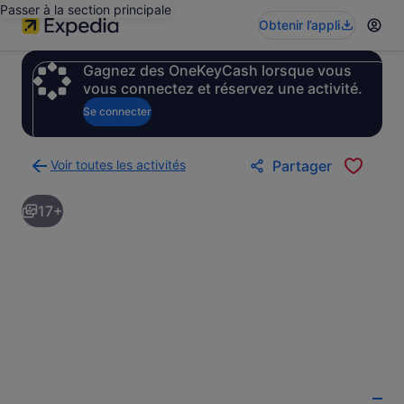
Passer à la section principale
Obtenir l’appli
Gagnez des OneKeyCash lorsque vous
vous connectez et réservez une activité.
Se connecter
Voir toutes les activités
Partager
Retour
à
17+
la
page
des
résultats
d’activités