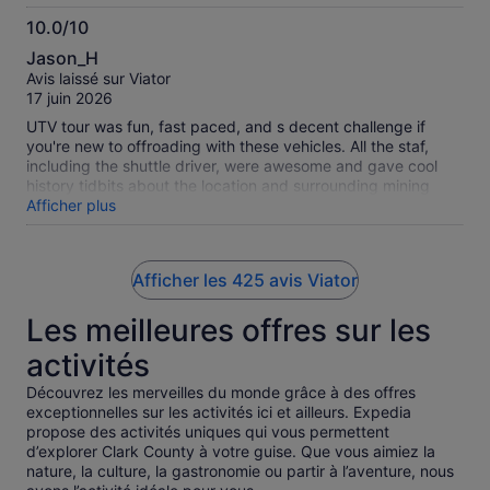
10.0/10
10.0
Jason_H
sur
Avis laissé sur Viator
10
17 juin 2026
UTV tour was fun, fast paced, and s decent challenge if
you're new to offroading with these vehicles. All the staf,
including the shuttle driver, were awesome and gave cool
history tidbits about the location and surrounding mining
town. If you're in town on business and wanna break away
Afficher plus
for a bit of fun I highly recommend this place!
Afficher les 425 avis Viator
Les meilleures offres sur les
activités
Découvrez les merveilles du monde grâce à des offres
exceptionnelles sur les activités ici et ailleurs. Expedia
propose des activités uniques qui vous permettent
d’explorer Clark County à votre guise. Que vous aimiez la
nature, la culture, la gastronomie ou partir à l’aventure, nous