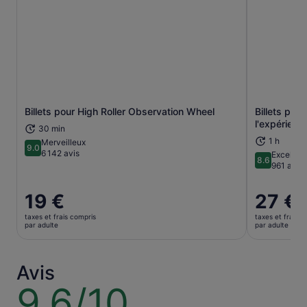
S’ouvre dans un nouvel onglet.
Billets pour High Roller Observation Wheel
Billets pou
l'expérien
30 min
1 h
Merveilleux
9.0
9.0 sur 10
6 142 avis
Excellent
8.6
8.6 sur 10
961 avis
Le
19 €
Le
27 €
prix
prix
taxes et frais compris
taxes et frais c
est
est
par adulte
par adulte
de 19 €.
de 27 €.
par
par
adulte
adulte
Avis
9.6/10
9.6
sur