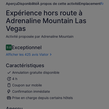
Aperçu
Disponibilité
À propos de cette activité
Emplacement
FAQ
A
Expérience hors route à
Adrenaline Mountain Las
Vegas
Activité proposée par Adrenaline Mountain
Exceptionnel
9.6
9.6 sur 10
Afficher les 425 avis Viator
Caractéristiques
Annulation gratuite disponible
4 h
Coupon sur mobile
Confirmation immédiate
Prise en charge depuis certains hôtels
Aperçu