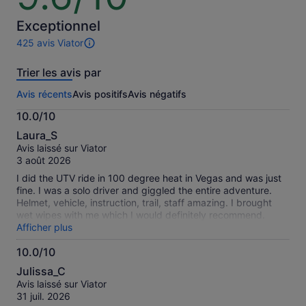
10
Exceptionnel
425 avis Viator
425 avis
sur
Trier les avis par
cette
activité.
Avis récents
Avis positifs
Avis négatifs
Plus
d’informations
10.0/10
sur
10.0
nos
Laura_S
sur
avis
Avis laissé sur Viator
10
vérifiés
3 août 2026
I did the UTV ride in 100 degree heat in Vegas and was just
fine. I was a solo driver and giggled the entire adventure.
Helmet, vehicle, instruction, trail, staff amazing. I brought
wet wipes with me which I would definitely recommend.
Wesley the shuttle driver was personable as was the staff at
Afficher plus
Adrenaline.
10.0/10
10.0
Julissa_C
sur
Avis laissé sur Viator
10
31 juil. 2026