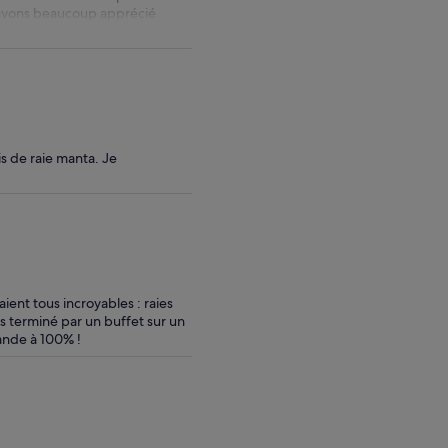
us avons beaucoup apprécié
s de raie manta. Je
ient tous incroyables : raies
s terminé par un buffet sur un
ande à 100% !