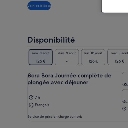
tel
par
Voir les billets
vou
adulte
de 
Vou
le 
voy
Le 
Disponibilité
Bor
gra
sam. 8 août
dim. 9 août
lun. 10 août
mar. 11 aoû
dan
Il 
126 €
-
126 €
126 €
des
dis
Bora Bora Journée complète de
plongée avec déjeuner
7 h
Français
Service de prise en charge compris