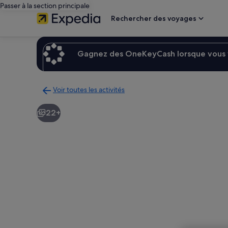
Passer à la section principale
Rechercher des voyages
Gagnez des OneKeyCash lorsque vous v
Voir toutes les activités
Retour
à
22+
la
page
des
résultats
d’activités