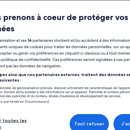
 prenons à coeur de protéger vos
ment
FAQ
Avis
nées
ractéristiques
nisation et ses
16
partenaires stockent et/ou accèdent à des information
Annulation gratuite
7 h
fiants uniques de cookies pour traiter les données personnelles, sur un ap
disponible
cepter ou gérer vos préférences en cliquant ci-dessous ou à tout momen
Coupon sur mobile
Confirmation
 politique de confidentialité. Ces préférences seront signalées à nos par
immédiate
ont pas les données de navigation.
Prise en charge
Plusieurs langues
pes ainsi que nos partenaires externes, traitent des données se
depuis certains
Afficher
hôtels
 suivantes :
 données de géolocalisation précises. Analyser activement les caractéristiques de l’appare
Emplacement de l’
perçu
tion. Stocker et/ou accéder à des informations sur un appareil. Publicités et contenu perso
ce des publicités et du contenu, études d’audience et développement de services.
Anau
a Bora Manu Lagoon Excursion vous emmène
os partenaires (fournisseurs)
bateau pour explorer les eaux magnifiques de
Bora-Bora, Leewar
Polynesia
le. L'équipage expérimenté connaît bien la
ion et peut vous proposer des
r toutes les
Point de rencontr
icher plus
Tout refuser
J'a
ommandations d'activités et d'attractions
s
Tiare🌼Market