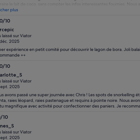
raire le lait de coco, sans compter les infos interessantes fournies. No
icher plus
.0/10
0
rcepic
s laissé sur Viator
déc. 2025
er expérience en petit comité pour découvrir le lagon de bora. Joli balai
commande ++
.0/10
0
arlotte_S
s laissé sur Viator
sept. 2025
s avons passé une super journée avec Chris ! Les spots de snorkelling éta
ta, raies léopard, raies pastenague et requins à pointe noire. Nous avon
u magnifique avec activité pour confectionner des paniers. Je recomm
0/10
0
nes_S
s laissé sur Viator
sept. 2025