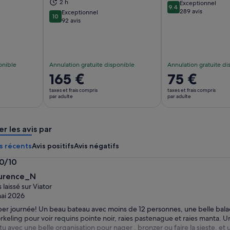
2 h
Exceptionnel
9.4
vre dans un nouvel onglet.
S’ouvre dans un nouvel onglet.
S’
9.4 sur 10
289 avis
Exceptionnel
10
10 sur 10
92 avis
onible
Annulation gratuite disponible
Annulation gratuite di
Le
165 €
Le
75 €
prix
prix
taxes et frais compris
taxes et frais compris
est
est
par adulte
par adulte
de 165 €.
de 75 €.
par
par
er les avis par
adulte
adulte
s récents
Avis positifs
Avis négatifs
.0/10
0
urence_N
s laissé sur Viator
ai 2026
er journée! Un beau bateau avec moins de 12 personnes, une belle bala
rkeling pour voir requins pointe noir, raies pastenague et raies manta. U
u avec une belle organisation pour nager , bronzer ou faire la sieste, e