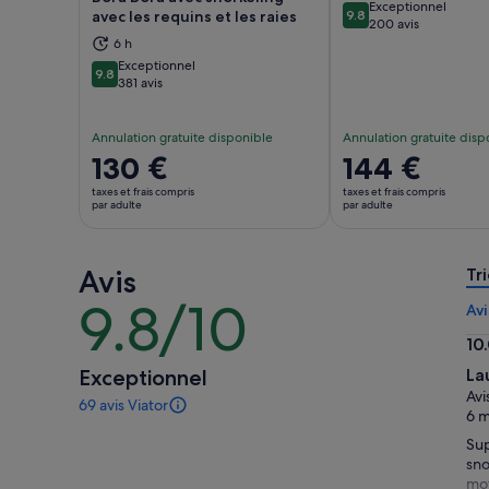
Exceptionnel
avec les requins et les raies
9.8
S’ouvre dans un nouvel onglet.
S’ou
9.8 sur 10
200 avis
6 h
Exceptionnel
9.8
9.8 sur 10
381 avis
Annulation gratuite disponible
Annulation gratuite disp
Le
130 €
Le
144 €
prix
prix
taxes et frais compris
taxes et frais compris
est
est
par adulte
par adulte
de 130 €.
de 144 €.
par
par
Avis
adulte
adulte
Tri
9.8/10
9.8
Avi
sur
10
10
10.
Exceptionnel
La
sur
Avi
69 avis Viator
10
69 avis
6 m
sur
Sup
cette
sno
activité.
mot