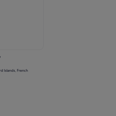
e
d Islands, French