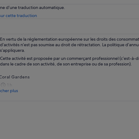
enne d’une traduction automatique.
S’ouvre
ur cette traduction
dans
un
nouvel
onglet.
En vertu de la réglementation européenne sur les droits des consommate
d’activités n’est pas soumise au droit de rétractation. La politique d’annu
s’appliquera.
Cette activité est proposée par un commerçant professionnel (c’est-à-d
dans le cadre de son activité, de son entreprise ou de sa profession).
Coral Gardens
1 h
icher plus