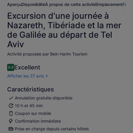
Aperçu
Disponibilité
À propos de cette activité
Emplacement
FAQ
A
Excursion d'une journée à
Nazareth, Tibériade et la mer
de Galilée au départ de Tel
Aviv
Activité proposée par Bein Harim Tourism
Excellent
8.8
8.8 sur 10
Afficher les 37 avis
Caractéristiques
Annulation gratuite disponible
10 h et 45 min
Coupon sur mobile
Confirmation immédiate
Prise en charge depuis certains hôtels