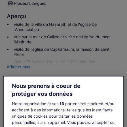
Plusieurs langues
Aperçu
Visite de la ville de Nazareth et de l'église de
l'Annonciation
Vue sur la mer de Galilée et visite de l'église du mont
Béatitude
Visite de l'église de Capharnaüm, la maison de saint
Pierre
Visitez Tabgha et l'église de la Multiplication
Afficher plus
Gagnez des OneKeyCash lorsque vous
Nous prenons à coeur de
vous connectez et réservez une activité.
protéger vos données
Se connecter
Notre organisation et ses
16
partenaires stockent et/ou
accèdent à des informations, telles que les identifiants
uniques de cookies pour traiter les données
Disponibilité
personnelles, sur un appareil. Vous pouvez accepter ou