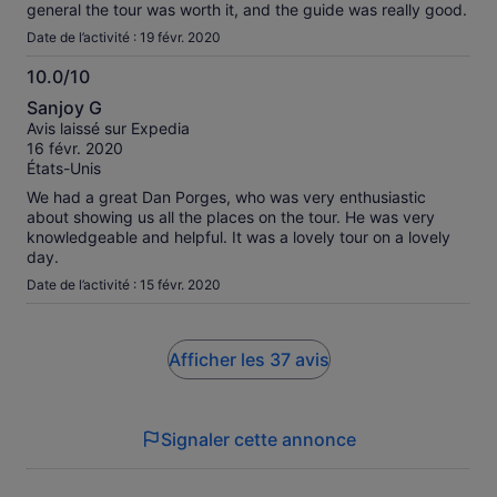
general the tour was worth it, and the guide was really good.
Date de l’activité : 19 févr. 2020
10.0/10
10.0
Sanjoy G
sur
Avis laissé sur Expedia
10
16 févr. 2020
États-Unis
We had a great Dan Porges, who was very enthusiastic
about showing us all the places on the tour. He was very
knowledgeable and helpful. It was a lovely tour on a lovely
day.
Date de l’activité : 15 févr. 2020
Afficher les 37 avis
Signaler cette annonce