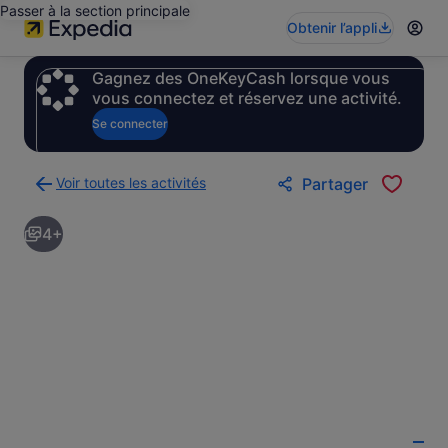
Passer à la section principale
Obtenir l’appli
Gagnez des OneKeyCash lorsque vous
vous connectez et réservez une activité.
Se connecter
Voir toutes les activités
Partager
Retour
à
4+
la
page
des
résultats
d’activités