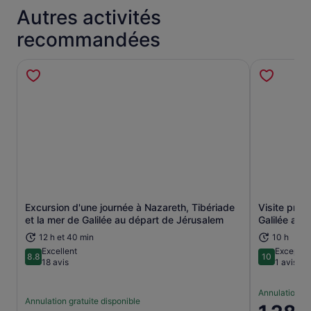
Autres activités
recommandées
Excursion d'une journée à Nazareth, Tibériade
Visite priv
S’ouvre dans un nouvel onglet.
et la mer de Galilée au départ de Jérusalem
Galilée au 
12 h et 40 min
10 h
Excellent
Exceptio
8.8
10
8.8 sur 10
10 sur 10
18 avis
1 avis
Annulation gr
Annulation gratuite disponible
Le