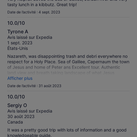
tasty lunch in a kibbutz. Great trip!
Date de l’activité : 4 sept. 2023
10.0/10
10.0
Tyrone A
sur
Avis laissé sur Expedia
10
1 sept. 2023
États-Unis
Nazareth, was disappointing trash and debri everywhere no
respect for a Holy Place. Sea of Galilee, Capernaum the town
of Jesus and home of Peter ans Excellent tour. Authentic
land view and breath taking landscape of what Jesus
actually saw. Here history transcends time. Great Experience
Afficher plus
to pause and thank our God in Heaven.
Date de l’activité : 31 août 2023
10.0/10
10.0
Sergiy O
sur
Avis laissé sur Expedia
10
30 août 2023
Canada
It was a pretty good trip with lots of information and a good
knowledgeable guide.