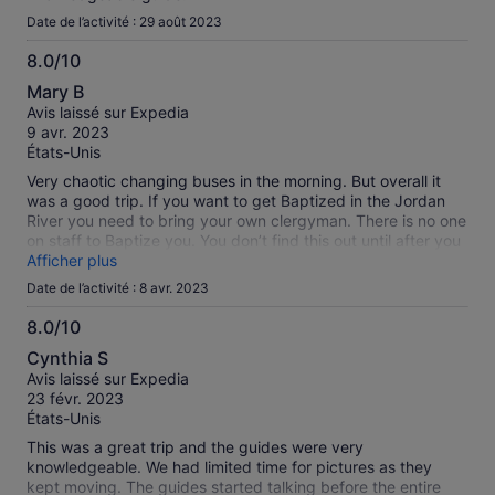
Date de l’activité : 29 août 2023
8.0/10
8.0
Mary B
sur
Avis laissé sur Expedia
10
9 avr. 2023
États-Unis
Very chaotic changing buses in the morning. But overall it
was a good trip. If you want to get Baptized in the Jordan
River you need to bring your own clergyman. There is no one
on staff to Baptize you. You don’t find this out until after you
have paid and dressed.
Afficher plus
Date de l’activité : 8 avr. 2023
8.0/10
8.0
Cynthia S
sur
Avis laissé sur Expedia
10
23 févr. 2023
États-Unis
This was a great trip and the guides were very
knowledgeable. We had limited time for pictures as they
kept moving. The guides started talking before the entire