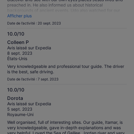
preached in. He also informed us about historical
backgrounds of ancient events. Udo also watched for our
group carefully and helped in eventual complications.
Afficher plus
Date de l’activité : 20 sept. 2023
10.0/10
10.0
Colleen P
sur
Avis laissé sur Expedia
10
8 sept. 2023
États-Unis
Very knowledgeable and professional tour guide. The driver
is the best, safe driving.
Date de l’activité : 7 sept. 2023
10.0/10
10.0
Dorota
sur
Avis laissé sur Expedia
10
5 sept. 2023
Royaume-Uni
Well organised, full of interesting sites. Our guide, Itamar, is
very knowledgeable, gave in-depth explanations and was
very helpful. Loved the Sea of Galilee, Jordan river and very