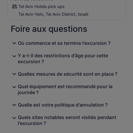
(Marc 6:30-44) et l'église franciscaine de Mensa Christi
Tel Aviv Hotels pick ups
où Jésus fut révélé aux disciples pour la dernière fois
(Jean 21).
Tel Aviv-Yafo, Tel Aviv District, Israël
Visite de l'église du Mont Béatitude qui commémore le
Foire aux questions
Sermon sur la Montagne (Mat 5)
Faites-vous baptiser dans les eaux du Jourdain sur le site
de Yardenit !
Où commence et se termine l'excursion ?
Y a-t-il des restrictions d'âge pour cette
excursion ?
Quelles mesures de sécurité sont en place ?
Quel équipement est recommandé pour la
journée ?
Quelle est votre politique d'annulation ?
Quels sites notables seront visités pendant
l'excursion ?