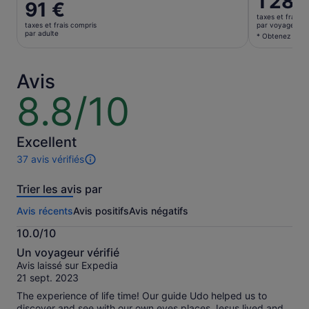
1 280
Le
91 €
prix
prix
taxes et frais c
est
taxes et frais compris
par voyageur*
est
par adulte
de 1 280 €
* Obtenez un me
de 91 €.
par
par
voyageur
adulte
Avis
* Obtenez
un
8.8/10
8.8
meilleur
sur
prix
10
en
Excellent
sélection
37 avis vérifiés
plusieurs
37 avis
voyageur
sur
Trier les avis par
cette
activité.
Avis récents
Avis positifs
Avis négatifs
Plus
d’informations
10.0/10
sur
10.0
nos
Un voyageur vérifié
sur
avis
Avis laissé sur Expedia
10
vérifiés
21 sept. 2023
The experience of life time! Our guide Udo helped us to
discover and see with our own eyes places Jesus lived and