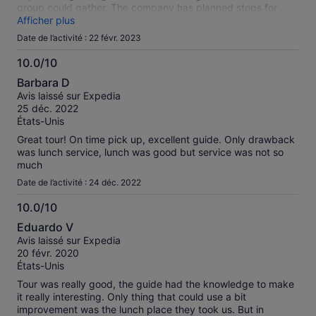
group could gather. The company has planned stops for
lunch and you only have the one option which was pricey.
Afficher plus
Date de l’activité : 22 févr. 2023
10.0/10
10.0
Barbara D
sur
Avis laissé sur Expedia
10
25 déc. 2022
États-Unis
Great tour! On time pick up, excellent guide. Only drawback
was lunch service, lunch was good but service was not so
much
Date de l’activité : 24 déc. 2022
10.0/10
10.0
Eduardo V
sur
Avis laissé sur Expedia
10
20 févr. 2020
États-Unis
Tour was really good, the guide had the knowledge to make
it really interesting. Only thing that could use a bit
improvement was the lunch place they took us. But in