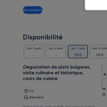
cad
de 115 €.
Viator
Aff
c'e
par
Voir les billets
mar
adulte
et 
bul
Disponibilité
mer. 5 août
jeu. 6 août
ven. 7 août
sam. 8 aoû
-
-
115 €
115 €
Dégustation de plats bulgares,
visite culinaire et historique,
cours de cuisine
6 h
Allemand