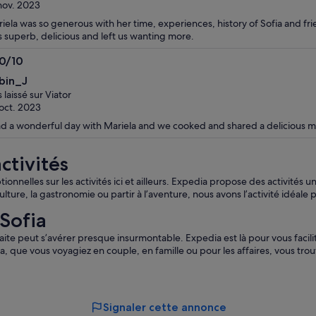
nov. 2023
iela was so generous with her time, experiences, history of Sofia and fr
 superb, delicious and left us wanting more.
.0/10
0
bin_J
s laissé sur Viator
oct. 2023
ad a wonderful day with Mariela and we cooked and shared a delicious me
ctivités
nnelles sur les activités ici et ailleurs. Expedia propose des activités 
ulture, la gastronomie ou partir à l’aventure, nous avons l’activité idéale 
 Sofia
faite peut s’avérer presque insurmontable. Expedia est là pour vous facilit
ia, que vous voyagiez en couple, en famille ou pour les affaires, vous trouv
Signaler cette annonce