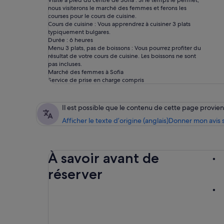
Visite à pied du centre de Sofia : Si le temps le permet,
nous visiterons le marché des femmes et ferons les
courses pour le cours de cuisine.
Cours de cuisine : Vous apprendrez à cuisiner 3 plats
typiquement bulgares.
Durée : 6 heures
Menu 3 plats, pas de boissons : Vous pourrez profiter du
résultat de votre cours de cuisine. Les boissons ne sont
pas incluses.
Marché des femmes à Sofia
Service de prise en charge compris
Il est possible que le contenu de cette page provi
Afficher le texte d’origine (anglais)
Donner mon avis s
À savoir avant de
réserver