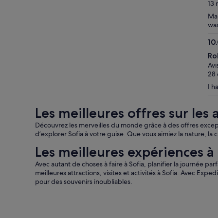
10
13 
Mar
was
10
10.
Ro
sur
Avi
10
28 
I h
Les meilleures offres sur les a
Découvrez les merveilles du monde grâce à des offres exceptio
d’explorer Sofia à votre guise. Que vous aimiez la nature, la c
Les meilleures expériences à
Avec autant de choses à faire à Sofia, planifier la journée par
meilleures attractions, visites et activités à Sofia. Avec Exped
pour des souvenirs inoubliables.