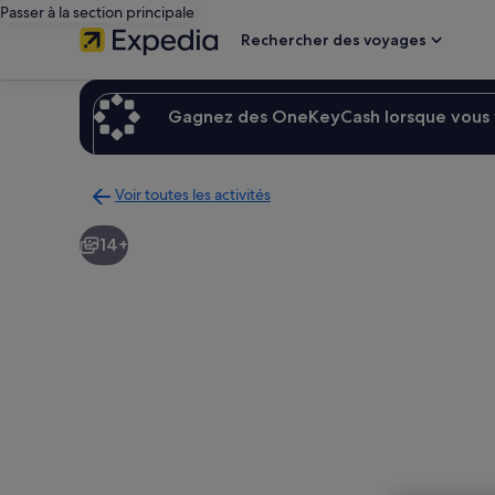
Passer à la section principale
Rechercher des voyages
Gagnez des OneKeyCash lorsque vous v
Voir toutes les activités
Retour
à
14+
la
page
des
résultats
d’activités