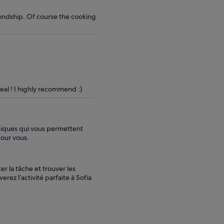
iendship. Of course the cooking
al ! I highly recommend :)
uniques qui vous permettent
pour vous.
er la tâche et trouver les
erez l’activité parfaite à Sofia