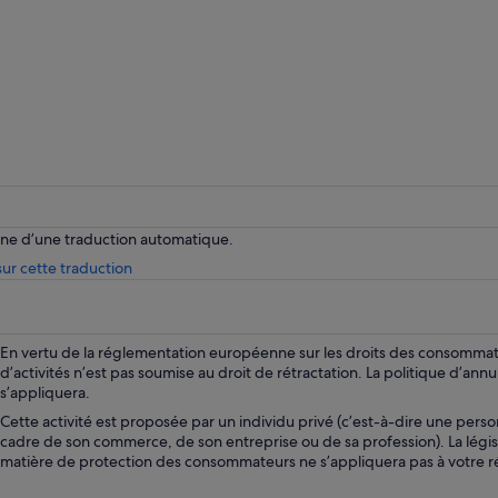
enne d’une traduction automatique.
S’ouvre
ur cette traduction
dans
un
nouvel
onglet.
En vertu de la réglementation européenne sur les droits des consommate
d’activités n’est pas soumise au droit de rétractation. La politique d’annu
s’appliquera.
Cette activité est proposée par un individu privé (c’est-à-dire une perso
cadre de son commerce, de son entreprise ou de sa profession). La légi
matière de protection des consommateurs ne s’appliquera pas à votre r