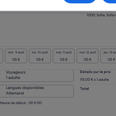
re de ce cours, si le temps le permet et si
Church of St. Ni
icher plus
st un jour ouvrable, vous pourrez visiter un
3 bulevard "Tsar 
ché local, choisir des ingrédients exotiques
1000, Sofia, Sofia 
apprendre à cuisiner 3 plats typiques
gares.
t
dim. 9 août
lun. 10 août
mar. 11 août
mer. 12 août
jeu. 13 a
115 €
115 €
115 €
115 €
115 €
Voyageurs
Détails sur le prix
1 adulte
115,00 € x 1 adulte
Langues disponibles
Total
Allemand
Heure de début : 09 H 00