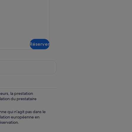
Réserver
urs, la prestation
lation du prestataire
nne qui n’agit pas dans le
slation européenne en
éservation.