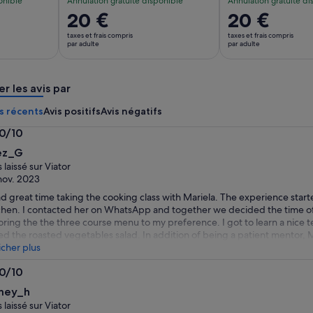
onible
Annulation gratuite disponible
Annulation gratuite di
Le
20 €
Le
20 €
prix
prix
taxes et frais compris
taxes et frais compris
est
est
par adulte
par adulte
de 20 €.
de 20 €.
par
par
er les avis par
adulte
adulte
s récents
Avis positifs
Avis négatifs
.0/10
0
ez_G
s laissé sur Viator
nov. 2023
ad great time taking the cooking class with Mariela. The experience start
chen. I contacted her on WhatsApp and together we decided the time of d
loring the the three course menu to my preference. I got to learn a nice 
ed the roasted vegetables salad. In addition of being a patient mentor, M
talk to. Let her tell you about her vast experience as a cook, hotel manag
icher plus
vles round the world. On the down side, we ended up with dishes to big f
.0/10
advantage of being a solo traveller. Also, the whole activity starting at t
0
 dinner table took more time then I expected. Started at 4:00pm and s
mey_h
s laissé sur Viator