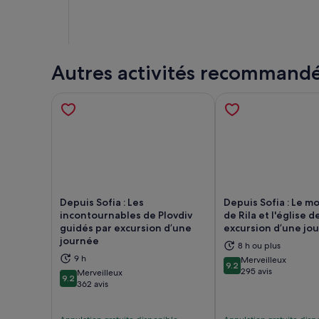
Autres activités recommand
Depuis Sofia : Les
Depuis Sofia : Le m
incontournables de Plovdiv
de Rila et l'église 
guidés par excursion d’une
excursion d’une jo
journée
S’ouvre dans un nouvel onglet.
S’ou
8 h ou plus
9 h
Merveilleux
9.2
9.2 sur 10
295 avis
Merveilleux
9.2
9.2 sur 10
362 avis