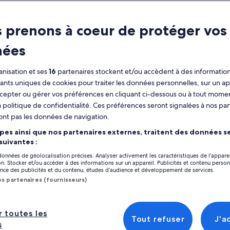
 prenons à coeur de protéger vos
ment
Avis
nées
ractéristiques
nisation et ses
16
partenaires stockent et/ou accèdent à des information
fiants uniques de cookies pour traiter les données personnelles, sur un ap
Annulation
6 h
gratuite
cepter ou gérer vos préférences en cliquant ci-dessous ou à tout momen
disponible
 politique de confidentialité. Ces préférences seront signalées à nos par
ont pas les données de navigation.
Coupon sur
Confirmation
mobile
immédiate
pes ainsi que nos partenaires externes, traitent des données se
Afficher
Prise en charge
Plusieurs langues
 suivantes :
depuis certains
 données de géolocalisation précises. Analyser activement les caractéristiques de l’appare
hôtels
Emplacement de l’
tion. Stocker et/ou accéder à des informations sur un appareil. Publicités et contenu perso
ce des publicités et du contenu, études d’audience et développement de services.
Angus (R)evolutio
os partenaires (fournisseurs)
perçu
10 ulitsa “Aksakov
c l'aide de votre hôte natif, vous découvrirez
1000, Sofia, Sofia 
 saveurs uniques de la cuisine bulgare tout en
r toutes les
Tout refuser
J'a
Point de rencontr
renant les modes de vie traditionnels. Dans le
s