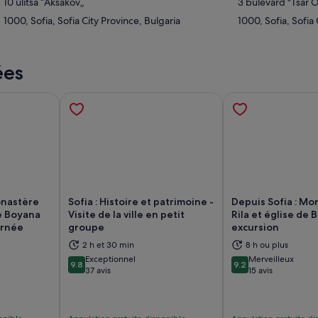
10 ulitsa “Aksakov„
3 bulevard "Tsar 
1000, Sofia, Sofia City Province, Bulgaria
1000, Sofia, Sofia 
ées
onastère
Sofia : Histoire et patrimoine -
Depuis Sofia : Mo
de Boyana
Visite de la ville en petit
Rila et église de
urnée
groupe
excursion
vre dans un nouvel onglet.
S’ouvre dans un nouvel onglet.
S’
2 h et 30 min
8 h ou plus
Exceptionnel
Merveilleux
9.8
9.2
9.8 sur 10
9.2 sur 10
37 avis
15 avis