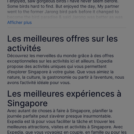
nos
I enjoyed, saw gorgeous birds I have never seem before.
avis
Some birds hard to find. But enjoyed the day, My partner
vérifiés
went to the former Jarong bird park before it changed to
become the bird paradise & said Jarong was better as was
easier to see all the birds.
Afficher plus
Les meilleures offres sur les
activités
Découvrez les merveilles du monde grâce à des offres
exceptionnelles sur les activités ici et ailleurs. Expedia
propose des activités uniques qui vous permettent
d’explorer Singapore à votre guise. Que vous aimiez la
nature, la culture, la gastronomie ou partir à l’aventure, nous
avons l’activité idéale pour vous.
Les meilleures expériences à
Singapore
Avec autant de choses à faire à Singapore, planifier la
journée parfaite peut s’avérer presque insurmontable.
Expedia est là pour vous faciliter la tâche et trouver les
meilleures attractions, visites et activités à Singapore. Avec
Expedia, que vous voyagiez en couple, en famille ou pour les