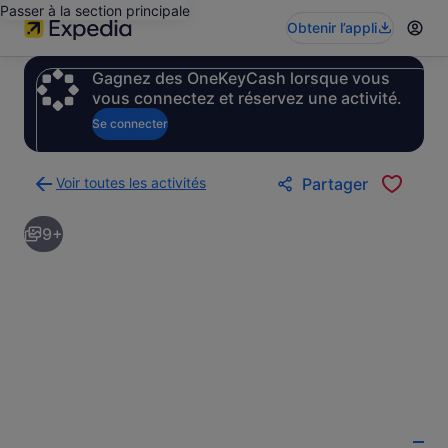
Passer à la section principale
Obtenir l’appli
Gagnez des OneKeyCash lorsque vous
vous connectez et réservez une activité.
Se connecter
Voir toutes les activités
Partager
Retour
à
9+
la
page
des
résultats
d’activités