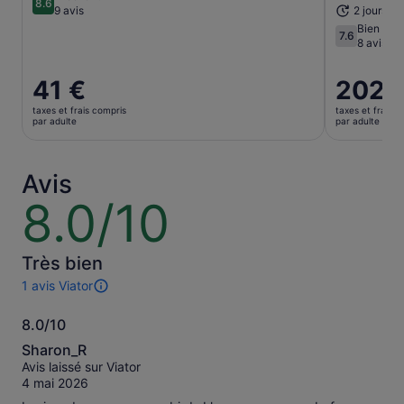
8.6
8.6 sur 10
9 avis
2 jours ou
Bien
7.6
7.6 sur 10
8 avis
Le
41 €
Le
202 
prix
prix
taxes et frais compris
taxes et frais c
est
est
par adulte
par adulte
de 41 €.
de 202 €.
par
par
adulte
adulte
Avis
8.0/10
8.0
sur
10
Très bien
1 avis Viator
1 avis
sur
8.0/10
cette
8.0
activité.
Sharon_R
Plus
sur
Avis laissé sur Viator
d’informations
10
4 mai 2026
sur