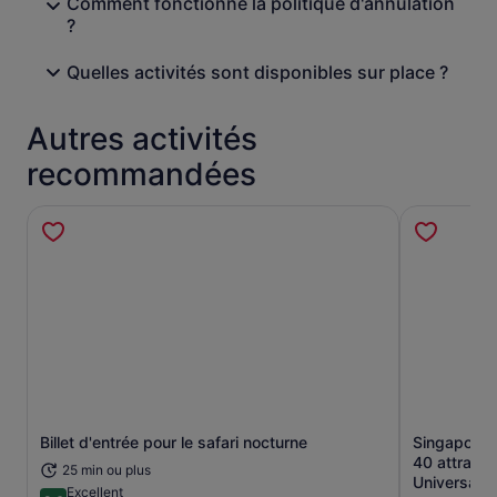
Comment fonctionne la politique d'annulation
?
Quelles activités sont disponibles sur place ?
Autres activités
recommandées
Billet d'entrée pour le safari nocturne
Singapore 
S’ouvre dans un nouvel onglet.
40 attracti
25 min ou plus
Universal
Excellent