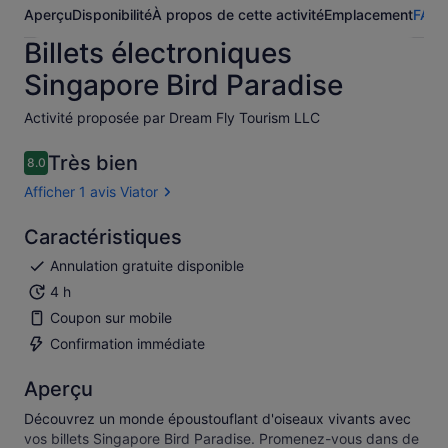
Aperçu
Disponibilité
À propos de cette activité
Emplacement
FAQ
A
Billets électroniques
Singapore Bird Paradise
Activité proposée par Dream Fly Tourism LLC
Très bien
8.0
8.0 sur 10
Afficher 1 avis Viator
Caractéristiques
Annulation gratuite disponible
4 h
Coupon sur mobile
Confirmation immédiate
Aperçu
Découvrez un monde époustouflant d'oiseaux vivants avec
vos billets Singapore Bird Paradise. Promenez-vous dans de