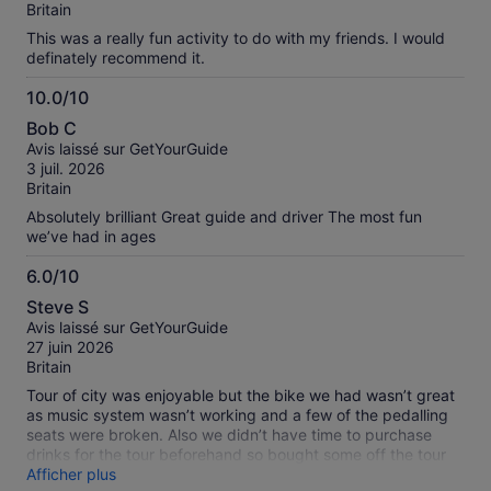
Britain
This was a really fun activity to do with my friends. I would
definately recommend it.
10.0/10
10.0
Bob C
sur
Avis laissé sur GetYourGuide
10
3 juil. 2026
Britain
Absolutely brilliant Great guide and driver The most fun
we’ve had in ages
6.0/10
6.0
Steve S
sur
Avis laissé sur GetYourGuide
10
27 juin 2026
Britain
Tour of city was enjoyable but the bike we had wasn’t great
as music system wasn’t working and a few of the pedalling
seats were broken. Also we didn’t have time to purchase
drinks for the tour beforehand so bought some off the tour
operator and were then charged £8 per can at the end of
Afficher plus