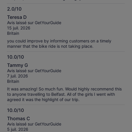
2.0/10
2.0
Teresa D
sur
Avis laissé sur GetYourGuide
10
15 juil. 2026
Britain
you could improve by informing customers on a timely
manner that the bike ride is not taking place.
10.0/10
10.0
Tammy G
sur
Avis laissé sur GetYourGuide
10
7 juil. 2026
Britain
It was amazing! So much fun. Would highly recommend this
to anyone travelling to Belfast. All of the girls I went with
agreed it was the highlight of our trip.
10.0/10
10.0
Thomas C
sur
Avis laissé sur GetYourGuide
10
5 juil. 2026