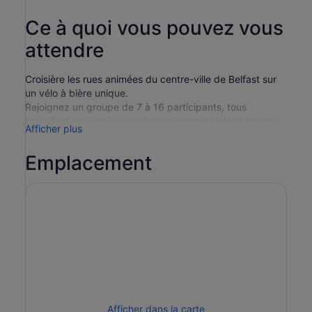
Ce à quoi vous pouvez vous
attendre
Croisière les rues animées du centre-ville de Belfast sur
un vélo à bière unique.
Rejoignez un groupe de 7 à 16 participants, tous
travaillant ensemble pour faire avancer le vélo à travers
Afficher plus
la ville. De l'avenue royale au Corn Market, de l'hôtel de
ville à l'opéra, utilisez votre propre énergie pour pédaler
Emplacement
à travers la ville.
Imprégnez-vous de l'ambiance et portez un toast à vos
partenaires de pédalage sur un excursion adapté à vos
souhaits. Faites une halte dans un établissement public
traditionnel tel que Kelly's Cellars, Duke of York, Crown
Bar ou Robinsons.
Prenez un verre à bord de votre Wee Toast excursion.
Vous pouvez apporter votre propre boisson (BYO) ou la
commander à l'avance, comme de la bière, du prosecco
ou plus encore. Contactez le Wee Toast Tours pour
commander des boissons à l'avance.
Afficher dans la carte