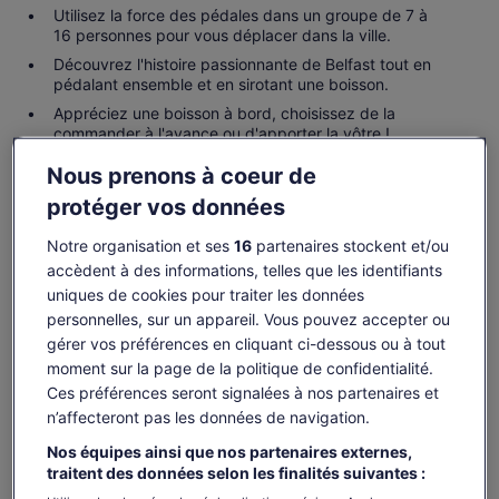
Utilisez la force des pédales dans un groupe de 7 à
16 personnes pour vous déplacer dans la ville.
Découvrez l'histoire passionnante de Belfast tout en
pédalant ensemble et en sirotant une boisson.
Appréciez une boisson à bord, choisissez de la
commander à l'avance ou d'apporter la vôtre !
Nous prenons à coeur de
Gagnez des OneKeyCash lorsque vous
protéger vos données
vous connectez et réservez une activité.
Notre organisation et ses
16
partenaires stockent et/ou
Se connecter
accèdent à des informations, telles que les identifiants
uniques de cookies pour traiter les données
personnelles, sur un appareil. Vous pouvez accepter ou
gérer vos préférences en cliquant ci-dessous ou à tout
Disponibilité
moment sur la page de la politique de confidentialité.
Ces préférences seront signalées à nos partenaires et
Modifier les dates
Modifier
n’affecteront pas les données de navigation.
les
sam. 8 août
dim. 9 août
lun. 10 août
mar. 11 août
mer. 
dates
Nos équipes ainsi que nos partenaires externes,
26 €
26 €
26 €
26 €
2
traitent des données selon les finalités suivantes :