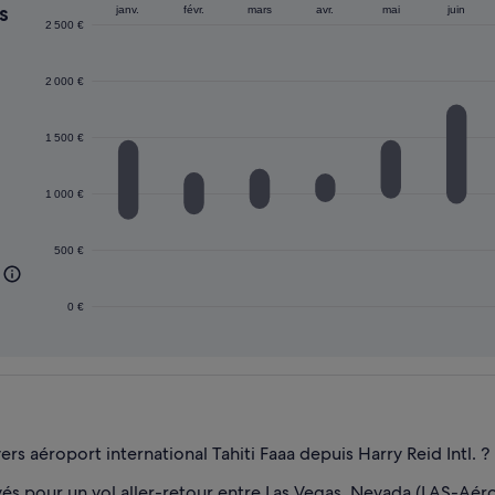
s
janv.
févr.
mars
avr.
mai
juin
2 500 €
2 000 €
1 500 €
1 000 €
500 €
0 €
vers aéroport international Tahiti Faaa depuis Harry Reid Intl. ?
ouvés pour un vol aller-retour entre Las Vegas, Nevada (LAS-Aé