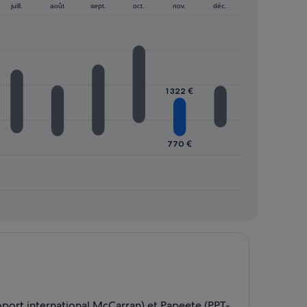
juill.
août
sept.
oct.
nov.
déc.
1 322 €
770 €
roport international McCarran) et Papeete (PPT-