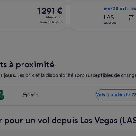
à
collant le lun 22 févr. de Las Vegas et atterrissant à Papeete, 
Sélectionner le v
l’instant
1 291 €
1 291 €
mer 28 oct. - s
Aller-
LAS
Aller-retour
retour,
trouvé à l’instant
Las Vegas
trouvé
à
l’instant
ts à proximité
 jours. Les prix et la disponibilité sont susceptibles de change
iti Faaa PPT. Option la moins chère et la plus proche disponib
er
Vols à partir de 7
6 min
che
r pour un vol depuis Las Vegas (LA