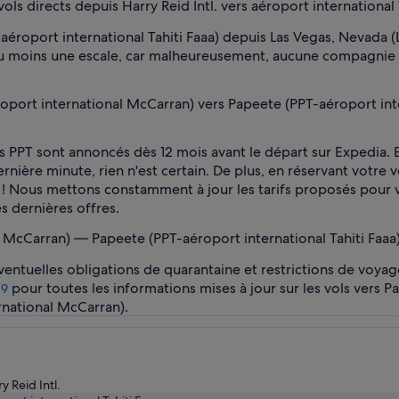
 directs depuis Harry Reid Intl. vers aéroport international T
aéroport international Tahiti Faaa) depuis Las Vegas, Nevada (
au moins une escale, car malheureusement, aucune compagnie n
ort international McCarran) vers Papeete (PPT-aéroport interna
ers PPT sont annoncés dès 12 mois avant le départ sur Expedia.
rnière minute, rien n'est certain. De plus, en réservant votre v
 ! Nous mettons constamment à jour les tarifs proposés pour vo
s dernières offres.
McCarran) — Papeete (PPT-aéroport international Tahiti Faaa) 
éventuelles obligations de quarantaine et restrictions de voyag
pour toutes les informations mises à jour sur les vols vers P
19
rnational McCarran).
y Reid Intl.