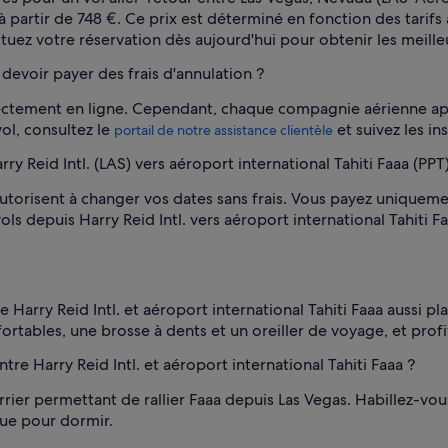
à partir de 748 €. Ce prix est déterminé en fonction des tarifs
tuez votre réservation dès aujourd'hui pour obtenir les meilleu
 devoir payer des frais d'annulation ?
rectement en ligne. Cependant, chaque compagnie aérienne ap
vol, consultez le
et suivez les in
portail de notre assistance clientèle
 Reid Intl. (LAS) vers aéroport international Tahiti Faaa (PPT)
isent à changer vos dates sans frais. Vous payez uniquement la
ls depuis Harry Reid Intl. vers aéroport international Tahiti Fa
e Harry Reid Intl. et aéroport international Tahiti Faaa aussi p
ables, une brosse à dents et un oreiller de voyage, et profit
tre Harry Reid Intl. et aéroport international Tahiti Faaa ?
rrier permettant de rallier Faaa depuis Las Vegas. Habillez-v
ue pour dormir.