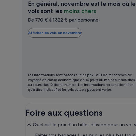
En général, novembre est le mois où le
En
vols sont les
moins chers
général,
De 770 € à 1 322 € par personne.
novembre
est
Afficher les vols en novembre
le
mois
où
les
vols
Les informations sont basées sur les prix issus de recherches de
sont
voyages en classe économique de 10 jours ou moins sur nos sites
les
au cours des 12 derniers mois. Les informations ne sont données
qu’à titre indicatif et les prix actuels peuvent varier.
moins
chers
Foire aux questions
Quel est le prix d'un billet d'avion pour un vol 
Faites vos bagages ! Les prix les plus bas tr