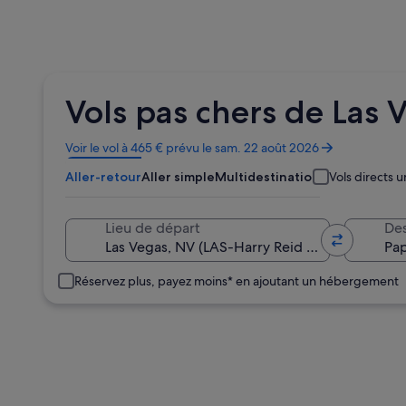
Vols pas chers de Las 
S’ouvre
Voir le vol à 465 € prévu le sam. 22 août 2026
dans
Aller-retour
Aller simple
Multidestination
Vols directs
une
nouvelle
fenêtre
Lieu de départ
Des
Réservez plus, payez moins* en ajoutant un hébergement