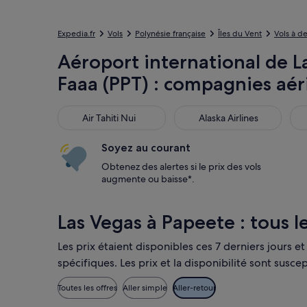
Expedia.fr
Vols
Polynésie française
Îles du Vent
Vols à d
Aéroport international de La
Faaa (PPT) : compagnies aér
Air Tahiti Nui
Alaska Airlines
Ame
Air Tahiti Nui
Alaska Airlines
Soyez au courant
Obtenez des alertes si le prix des vols
augmente ou baisse*.
Las Vegas à Papeete : tous l
Les prix étaient disponibles ces 7 derniers jours e
spécifiques. Les prix et la disponibilité sont sus
Toutes les offres
Aller simple
Aller-retour