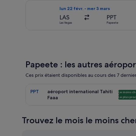
Sélectionner le vol Qantas Airways, dé
lun 22 févr. - mer 3 mars
LAS
PPT
Las Vegas
Papeete
Papeete : les autres aéropor
Ces prix étaient disponibles au cours des 7 derniers
Sélectionner un vol vers aéroport international Tah
PPT
aéroport international Tahiti
Le moins ch
Faaa
Le plus pro
Trouvez le mois le moins che