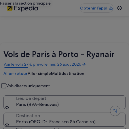
Passer à la section principale
Obtenir l’appli
Vols de Paris à Porto - Ryanair
S’ouvre
Voir le vol à 27 € prévu le mer. 26 août 2026
dans
Aller-retour
Aller simple
Multidestination
une
nouvelle
fenêtre
Vols directs uniquement
Lieu de départ
Paris (BVA-Beauvais)
Destination
Porto (OPO-Dr. Francisco Sá Carneiro)