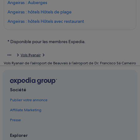
Angeiras : Auberges
Angeiras : hôtels Hôtels de plage
Angeiras : hôtels Hôtels avec restaurant
Angeiras : hôtels
Boavista : hôtels Hôtels avec golf
* Disponible pour les membres Expedia.
Centre commercial Norte Shopping : hôtels à proximité
Vols Ryanair
Hôpital de S. João : hôtels à proximité
Vols Ryanair de l’aéroport de Beauvais à l’aéroport de Dr. Francisco Sá Carneiro
Dr. Francisco Sá Carneiro : hôtels à proximité
Labruge : Appart’hôtels
Labruge : Auberges de jeunesse
Société
Labruge : Auberges
Publier votre annonce
Labruge : Chambres d’hôtes
Affiliate Marketing
Labruge : Maison d’hôtes
Presse
Labruge : hôtels Hôtels de plage
Labruge : hôtels Hôtels pas chers
Explorer