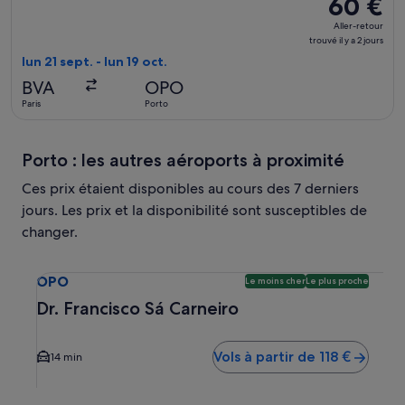
60 €
60 €
heures
Aller-
Aller-retour
retour,
trouvé il y a 2 jours
trouvé
lun 21 sept. - lun 19 oct.
il
BVA
OPO
y
Paris
Porto
a
2
jours
Porto : les autres aéroports à proximité
Ces prix étaient disponibles au cours des 7 derniers
jours. Les prix et la disponibilité sont susceptibles de
changer.
Sélectionner un vol vers Dr. Francisco Sá Carneiro OPO. Opt
OPO
Le moins cher
Le plus proche
Dr. Francisco Sá Carneiro
Vols à partir de 118 €
14 min