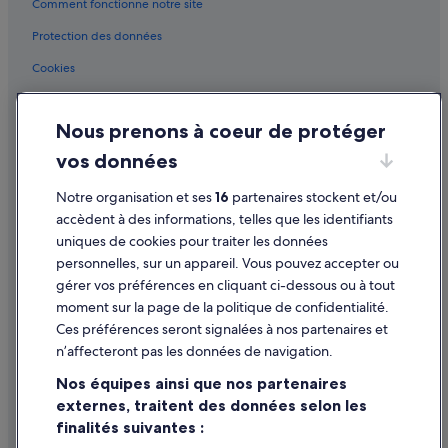
Comment fonctionne notre site
Maia : hôtels Hôtels avec suites
Protection des données
Maia : hôtels Hôtels de plage
Cookies
Maia : hôtels Hôtels de luxe
Conditions générales d'utilisation
Maia : hôtels Hôtels romantiques
Nous prenons à coeur de protéger
Maia : hôtels Hôtels avec spa
Mentions légales / Nous contacter
vos données
Maia : hôtels Hôtels tout compris
Directives de contenu et signalement de contenus
Maia : hôtels Hôtels pas chers
Notre organisation et ses
16
partenaires stockent et/ou
Aide
accèdent à des informations, telles que les identifiants
Maia : hôtels
uniques de cookies pour traiter les données
Assistance
Maia : Maisons de campagne
personnelles, sur un appareil. Vous pouvez accepter ou
Annuler votre vol
Maia : Maisons de ville
gérer vos préférences en cliquant ci-dessous ou à tout
moment sur la page de la politique de confidentialité.
Annuler une réservation d'hôtel ou de location de vacances
Maia : Palaces
Ces préférences seront signalées à nos partenaires et
Maia : Motels
Délais de remboursement
n’affecteront pas les données de navigation.
Maia : Pousadas
Utiliser un bon de réduction Expedia
Nos équipes ainsi que nos partenaires
Maia : Résidences de vacances
externes, traitent des données selon les
Documents de voyage internationaux
finalités suivantes :
Matosinhos : Appart’hôtels