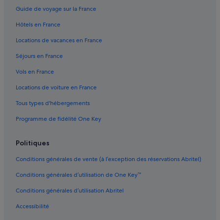
Labruge : hôtels
Guide de voyage sur la France
Labruge : Pensions
Hôtels en France
Lavra : hôtels Hôtels-boutiques
Locations de vacances en France
Lavra : hôtels Hôtels avec spa
Séjours en France
Lavra : hôtels Séjours réservés aux adultes
Vols en France
Lavra : hôtels
Locations de voiture en France
Leça da Palmeira : hôtels
Tous types d'hébergements
Lordelo do Ouro : hôtels Hôtels avec spa
Programme de fidélité One Key
Lordelo do Ouro : hôtels
Maia : Appart’hôtels
Politiques
Maia : Auberges
Conditions générales de vente (à l’exception des réservations Abritel)
Maia : Chambres d’hôtes
Conditions générales d’utilisation de One Key™
Maia : Maison d’hôtes
Conditions générales d’utilisation Abritel
Maia : hôtels Hôtels acceptant les animaux de compagnie
Accessibilité
Maia : hôtels Hôtels avec parking