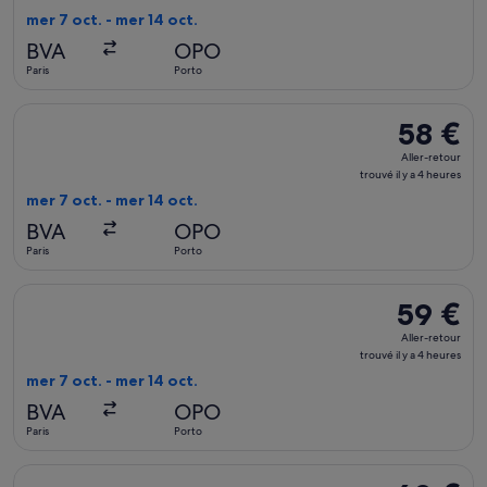
trouvé
mer 7 oct. - mer 14 oct.
il
BVA
OPO
y
Paris
Porto
a
4
Sélectionner le vol Ryanair, décollant le mer 7 oct. de Paris e
58 €
58 €
heures
Aller-
Aller-retour
retour,
trouvé il y a 4 heures
trouvé
mer 7 oct. - mer 14 oct.
il
BVA
OPO
y
Paris
Porto
a
4
Sélectionner le vol Ryanair, décollant le mer 7 oct. de Paris e
59 €
59 €
heures
Aller-
Aller-retour
retour,
trouvé il y a 4 heures
trouvé
mer 7 oct. - mer 14 oct.
il
BVA
OPO
y
Paris
Porto
a
4
Sélectionner le vol Ryanair, décollant le lun 21 sept. de Paris e