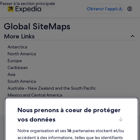
Passer à la section principale
Obtenir l’appli
Global SiteMaps
More Links
Antarctica
North America
Europe
Caribbean
Asia
South America
Australia - New Zealand and the South Pacific
Mexico and Central America
Middle East
Africa
Nous prenons à coeur de protéger
vos données
Notre organisation et ses
16
partenaires stockent et/ou
accèdent à des informations, telles que les identifiants