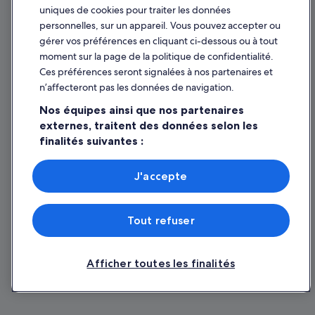
uniques de cookies pour traiter les données
personnelles, sur un appareil. Vous pouvez accepter ou
gérer vos préférences en cliquant ci-dessous ou à tout
moment sur la page de la politique de confidentialité.
Ces préférences seront signalées à nos partenaires et
n’affecteront pas les données de navigation.
Nos équipes ainsi que nos partenaires
externes, traitent des données selon les
finalités suivantes :
Utiliser des données de géolocalisation précises. Analyser
activement les caractéristiques de l’appareil pour
J'accepte
l’identification. Stocker et/ou accéder à des informations
sur un appareil. Publicités et contenu personnalisés,
mesure de performance des publicités et du contenu,
Tout refuser
études d’audience et développement de services.
Liste de nos partenaires (fournisseurs)
Afficher toutes les finalités