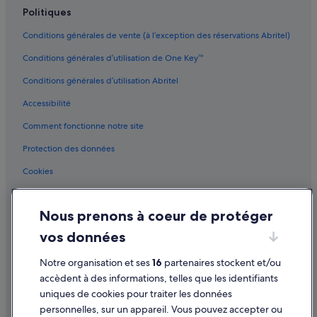
Politiques
Conditions générales de vente (à l’exception des réservations Abritel)
Conditions générales d’utilisation de One Key™
Conditions générales d’utilisation Abritel
Accessibilité
Comment fonctionne notre site
Protection des données
Cookies
Conditions générales d'utilisation
Nous prenons à coeur de protéger
Mentions légales / Nous contacter
vos données
Directives de contenu et signalement de contenus
Notre organisation et ses
16
partenaires stockent et/ou
Aide
accèdent à des informations, telles que les identifiants
uniques de cookies pour traiter les données
Assistance
personnelles, sur un appareil. Vous pouvez accepter ou