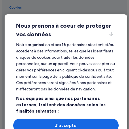
Cookies
Conditions générales d'utilisation
Nous prenons à coeur de protéger
Mentions légales / Nous contacter
vos données
Directives de contenu et signalement de contenus
Notre organisation et ses
16
partenaires stockent et/ou
Aide
accèdent à des informations, telles que les identifiants
uniques de cookies pour traiter les données
Assistance
personnelles, sur un appareil. Vous pouvez accepter ou
Annuler votre vol
gérer vos préférences en cliquant ci-dessous ou à tout
moment sur la page de la politique de confidentialité.
Annuler une réservation d'hôtel ou de location de vacances
Ces préférences seront signalées à nos partenaires et
Délais de remboursement
n’affecteront pas les données de navigation.
Utiliser un bon de réduction Expedia
Nos équipes ainsi que nos partenaires
externes, traitent des données selon les
Documents de voyage internationaux
finalités suivantes :
Utiliser des données de géolocalisation précises. Analyser
activement les caractéristiques de l’appareil pour
J'accepte