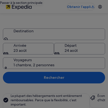
Passer à la section principale
Obtenir l’appli
Maisons de campagne
Destination
Destination
Arrivée
Départ
23 août
24 août
Voyageurs
1 chambre, 2 personnes
Rechercher
La plupart des hébergements sont entièrement
Économ
remboursables. Parce que la flexibilité, c’est
d'hôte
important.