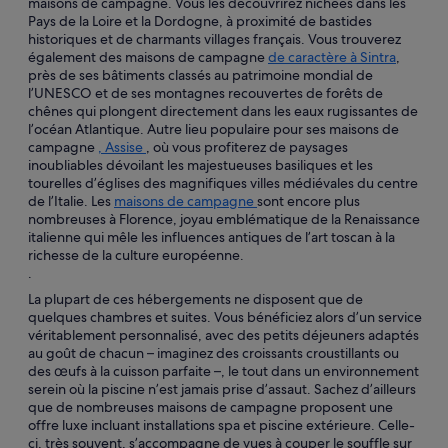
maisons de campagne. Vous les découvrirez nichées dans les
Pays de la Loire et la Dordogne, à proximité de bastides
historiques et de charmants villages français. Vous trouverez
également des maisons de campagne
de caractère à Sintra
,
près de ses bâtiments classés au patrimoine mondial de
l’UNESCO et de ses montagnes recouvertes de forêts de
chênes qui plongent directement dans les eaux rugissantes de
l’océan Atlantique. Autre lieu populaire pour ses maisons de
campagne
, Assise
, où vous profiterez de paysages
inoubliables dévoilant les majestueuses basiliques et les
tourelles d’églises des magnifiques villes médiévales du centre
de l’Italie. Les
maisons de campagne
sont encore plus
nombreuses à Florence, joyau emblématique de la Renaissance
italienne qui mêle les influences antiques de l’art toscan à la
richesse de la culture européenne.
.
La plupart de ces hébergements ne disposent que de
quelques chambres et suites. Vous bénéficiez alors d’un service
véritablement personnalisé, avec des petits déjeuners adaptés
au goût de chacun – imaginez des croissants croustillants ou
des œufs à la cuisson parfaite –, le tout dans un environnement
serein où la piscine n’est jamais prise d’assaut. Sachez d’ailleurs
que de nombreuses maisons de campagne proposent une
offre luxe incluant installations spa et piscine extérieure. Celle-
ci, très souvent, s’accompagne de vues à couper le souffle sur