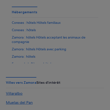
Hébergements
Coreses : hôtels Hôtels familiaux
Coreses : hôtels
Zamora : hôtels Hôtels acceptant les animaux de
compagnie
Zamora : hôtels Hôtels avec parking
Zamora : hôtels
Fresno de la Ribera : hôtels
Montamarta : Maison d’hôtes
Muga de Alba : hôtels
Villes vers Zamora
Sites d’intérêt
Ricobayo : hôtels Hôtels avec bar
Villaralbo
Toro : hôtels Hôtels avec piscine
Toro : hôtels
Muelas del Pan
Villaseco : Maison d’hôtes