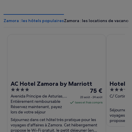
Zamora : les hôtels populaires
Zamora : les locations de vacance
AC Hotel Zamora by Marriott
Hotel Zenit 
AC Hotel Zamora by Marriott
Hotel Z
4
Le
4
75 €
out
prix
out
Avenida Principe de Asturias,
C/ Cortinas 
23 août - 24 août
43 Zamora Zamora
Entièrement remboursable
Zamora
of
est
of
taxes et frais compris
Réservez maintenant, payez
5
de 75 €
5
Séjournez da
lors de votre séjour
par
voyages d'a
Séjournez dans cet hôtel très pratique pour les
nuit
propose le W
voyages d'affaires à Zamora. Cet hébergement
supplément) 
du 23
propose le Wi-Fi gratuit, le petit déjeuner (en