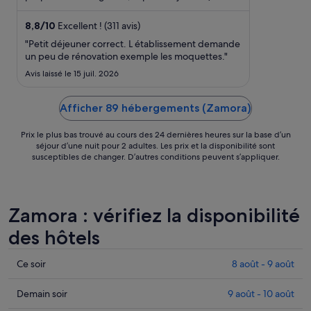
août
supplément) et un ...
au 24
8,8
/
10
Excellent ! (311 avis)
août.
"Petit déjeuner correct. L établissement demande
un peu de rénovation exemple les moquettes."
Avis laissé le 15 juil. 2026
Afficher 89 hébergements (Zamora)
Prix le plus bas trouvé au cours des 24 dernières heures sur la base d’un
séjour d’une nuit pour 2 adultes. Les prix et la disponibilité sont
susceptibles de changer. D’autres conditions peuvent s’appliquer.
Zamora : vérifiez la disponibilité
des hôtels
Consulter
Ce soir
8 août - 9 août
les
prix
Consulter
Demain soir
9 août - 10 août
à
les