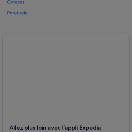
Coreses
Zamora : Appart’hôtels
Pereruela
Zamora : Auberges de jeunesse
Zamora : Chambres d’hôtes
Zamora : Maison d’hôtes
Zamora : Maison d’hôtes
Zamora : hôtels Hôtels acceptant les animaux de
compagnie
Zamora : hôtels Hôtels avec parking
Zamora : hôtels Hôtels de luxe
Zamora : hôtels Hôtels historiques
Zamora : hôtels Hôtels avec restaurant
Zamora : hôtels Hôtels avec spa
Zamora : hôtels Hôtels avec bains à remous
Zamora : hôtels Séjours réservés aux adultes
Allez plus loin avec l’appli Expedia
Zamora : hôtels