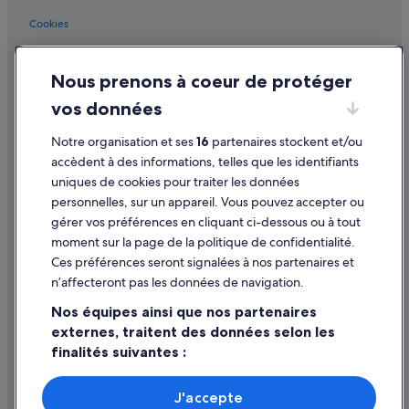
Cookies
Conditions générales d'utilisation
Nous prenons à coeur de protéger
Mentions légales / Nous contacter
vos données
Directives de contenu et signalement de contenus
Notre organisation et ses
16
partenaires stockent et/ou
Aide
accèdent à des informations, telles que les identifiants
uniques de cookies pour traiter les données
Assistance
personnelles, sur un appareil. Vous pouvez accepter ou
Annuler votre vol
gérer vos préférences en cliquant ci-dessous ou à tout
moment sur la page de la politique de confidentialité.
Annuler une réservation d'hôtel ou de location de vacances
Ces préférences seront signalées à nos partenaires et
Délais de remboursement
n’affecteront pas les données de navigation.
Utiliser un bon de réduction Expedia
Nos équipes ainsi que nos partenaires
externes, traitent des données selon les
Documents de voyage internationaux
finalités suivantes :
Utiliser des données de géolocalisation précises. Analyser
activement les caractéristiques de l’appareil pour
J'accepte