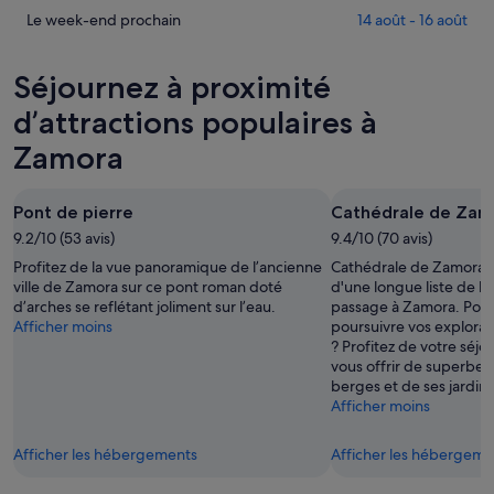
Zamora
prix
Consulter
Le week-end prochain
14 août - 16 août
pour
à
les
cette
Zamora
prix
Séjournez à proximité
nuit,
pour
à
8
demain
Zamora
d’attractions populaires à
août
soir,
pour
Zamora
-
9
le
9
août
week-
août
-
end
Pont de pierre
Cathédrale de Zam
10
prochain,
9.2/10 (53 avis)
9.4/10 (70 avis)
août
14
Profitez de la vue panoramique de l’ancienne
Cathédrale de Zamora n
août
ville de Zamora sur ce pont roman doté
d'une longue liste de lie
-
d’arches se reflétant joliment sur l’eau.
passage à Zamora. Pour
16
Afficher moins
poursuivre vos explorati
août
? Profitez de votre séjo
vous offrir de superbes
berges et de ses jardins
Afficher moins
Afficher les hébergements
Afficher les hébergeme