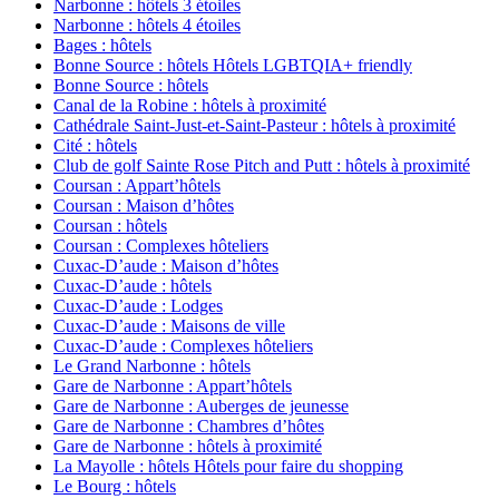
Narbonne : hôtels 3 étoiles
Narbonne : hôtels 4 étoiles
Bages : hôtels
Bonne Source : hôtels Hôtels LGBTQIA+ friendly
Bonne Source : hôtels
Canal de la Robine : hôtels à proximité
Cathédrale Saint-Just-et-Saint-Pasteur : hôtels à proximité
Cité : hôtels
Club de golf Sainte Rose Pitch and Putt : hôtels à proximité
Coursan : Appart’hôtels
Coursan : Maison d’hôtes
Coursan : hôtels
Coursan : Complexes hôteliers
Cuxac-Dʼaude : Maison d’hôtes
Cuxac-Dʼaude : hôtels
Cuxac-Dʼaude : Lodges
Cuxac-Dʼaude : Maisons de ville
Cuxac-Dʼaude : Complexes hôteliers
Le Grand Narbonne : hôtels
Gare de Narbonne : Appart’hôtels
Gare de Narbonne : Auberges de jeunesse
Gare de Narbonne : Chambres d’hôtes
Gare de Narbonne : hôtels à proximité
La Mayolle : hôtels Hôtels pour faire du shopping
Le Bourg : hôtels