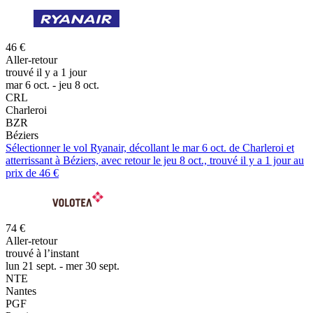
46 €
Aller-retour
trouvé il y a 1 jour
mar 6 oct. - jeu 8 oct.
CRL
Charleroi
BZR
Béziers
Sélectionner le vol Ryanair, décollant le mar 6 oct. de Charleroi et
atterrissant à Béziers, avec retour le jeu 8 oct., trouvé il y a 1 jour au
prix de 46 €
74 €
Aller-retour
trouvé à l’instant
lun 21 sept. - mer 30 sept.
NTE
Nantes
PGF