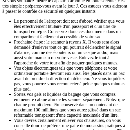
Si vous souhaitez mettre le cap sur Narbonne en toute sérénité, c'est
très simple : préparez-vous avant le jour J. Ces astuces vous aideront
à passer le contrôle de sécurité en quelques instants.
Le personnel de l'aéroport doit tout d'abord vérifier que vous
êtes effectivement titulaire d'un passeport et d'un titre de
transport en règle. Conservez donc ces documents dans un
compartiment facilement accessible de votre sac.
Prochaine étape : le scanner à rayons X. Il vous sera alors
demandé d'enlever tout ce qui pourrait déclencher le signal
d'alarme, comme des écouteurs ou un casque audio, mais
aussi votre manteau ou votre veste. Enlevez le tout à
l'approche de votre tour afin de gagner quelques minutes.
Vos objets électroniques tels que votre téléphone et votre
ordinateur portable devront eux aussi être placés dans un bac
avant de prendre la direction du détecteur. Ne vous inquiétez
pas, vous pourrez vous reconnecter à peine quelques minutes
plus tard.
Sortez vos gels et liquides du bagage que vous comptez
emmener e cabine afin de les scanner séparément. Notez que
chaque produit devra être conservé dans un contenant de
maximum 100 millilitres que vous aurez glissé dans un sac
refermable transparent d'une capacité maximale d'un litre.
Vous devrez certainement enlever vos chaussures, on vous
conseille donc de préférer une paire de mocassins pratiques à