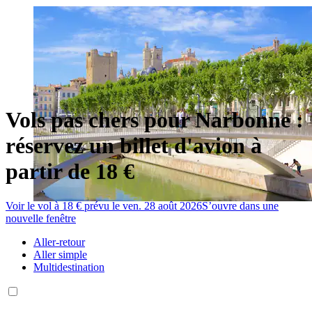
Vols pas chers pour Narbonne :
réservez un billet d'avion à
partir de 18 €
Voir le vol à 18 € prévu le ven. 28 août 2026
S’ouvre dans une
nouvelle fenêtre
Aller-retour
Aller simple
Multidestination