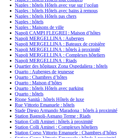
Naples : hôtels Hôtels avec vue sur l’océan
Naples : hôtels Hôtels avec bains à remous
Naples : hôtels Hôtels pas chers
Naples : hôtels
Naples : Maisons de ville
Napoli CAMPI FLEGREI : Maison d’hôtes
Napoli MERGELLINA : Auberges
Napoli MERGELLINA : Bateaux de croisière
Napoli MERGELLINA : hôtels à proximité
Napoli MERGELLINA : Complexes hôteliers
Napoli MERGELLINA : Riads
Quartier des hôpitaux Zona Ospedaliera : hôtels
Quarto : Auberges de jeunesse
Quarto : Chambres d’hôtes
Quarto : Maison d’hôtes
Quarto : hôtels Hôtels avec parking
Quarto : hôtels
Rione Sanità : hôtels Hôtels de luxe
Rue Vittorio Emanuele : hôtels
Stade Diego Armando Maradona : hôtels à proximité
Station Bagnoli-Agnano Terme : Riads
Station Colli Aminei : hôtels à proximité
Station Colli Aminei : Complexes hôteliers
Station Corso Vittorio Emanuele : Chambres d’hôtes