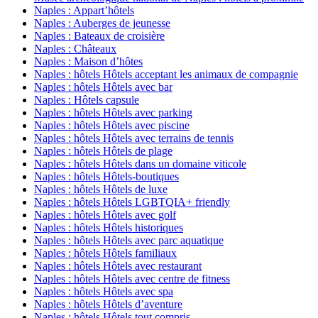
Naples : Appart’hôtels
Naples : Auberges de jeunesse
Naples : Bateaux de croisière
Naples : Châteaux
Naples : Maison d’hôtes
Naples : hôtels Hôtels acceptant les animaux de compagnie
Naples : hôtels Hôtels avec bar
Naples : Hôtels capsule
Naples : hôtels Hôtels avec parking
Naples : hôtels Hôtels avec piscine
Naples : hôtels Hôtels avec terrains de tennis
Naples : hôtels Hôtels de plage
Naples : hôtels Hôtels dans un domaine viticole
Naples : hôtels Hôtels-boutiques
Naples : hôtels Hôtels de luxe
Naples : hôtels Hôtels LGBTQIA+ friendly
Naples : hôtels Hôtels avec golf
Naples : hôtels Hôtels historiques
Naples : hôtels Hôtels avec parc aquatique
Naples : hôtels Hôtels familiaux
Naples : hôtels Hôtels avec restaurant
Naples : hôtels Hôtels avec centre de fitness
Naples : hôtels Hôtels avec spa
Naples : hôtels Hôtels d’aventure
Naples : hôtels Hôtels tout compris