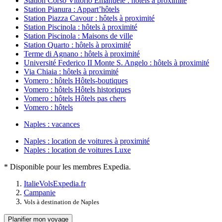
Station Corso Vittorio Emanuele : hôtels à proximité
Station Pianura : Appart’hôtels
Station Piazza Cavour : hôtels à proximité
Station Piscinola : hôtels à proximité
Station Piscinola : Maisons de ville
Station Quarto : hôtels à proximité
Terme di Agnano : hôtels à proximité
Université Federico II Monte S. Angelo : hôtels à proximité
Via Chiaia : hôtels à proximité
Vomero : hôtels Hôtels-boutiques
Vomero : hôtels Hôtels historiques
Vomero : hôtels Hôtels pas chers
Vomero : hôtels
Naples : vacances
Naples : location de voitures à proximité
Naples : location de voitures Luxe
* Disponible pour les membres Expedia.
Italie
Vols
Expedia.fr
Campanie
Vols à destination de Naples
Planifier mon voyage