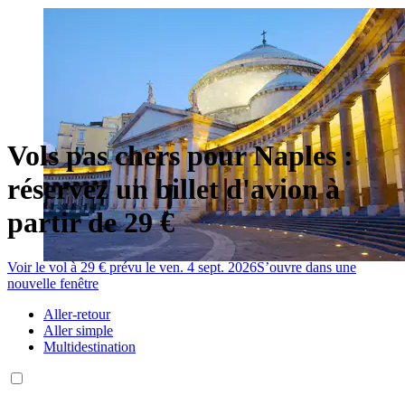
Vols pas chers pour Naples :
réservez un billet d'avion à
partir de 29 €
Voir le vol à 29 € prévu le ven. 4 sept. 2026
S’ouvre dans une
nouvelle fenêtre
Aller-retour
Aller simple
Multidestination