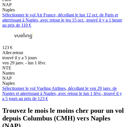
NAP
Naples
Sélectionner le vol Air France, décollant le lun 12 oct. de Paris et
atterrissant à Naples, avec retour le jeu 15 oct., trouvé il y a 1 heure
au prix de 110 €
123 €
Aller-retour
trouvé il y a 5 jours
ven 29 janv. - lun 1 févr.
NTE
Nantes
NAP
Naples
Sélectionner le vol Vueling Airlines, décollant le ven 29 janv. de
Nantes et atterrissant à Naples, avec retour le lun 1 févr., trouvé il y
a 5 jours au prix de 123 €
Trouvez le mois le moins cher pour un vol
depuis Columbus (CMH) vers Naples
(NAP)