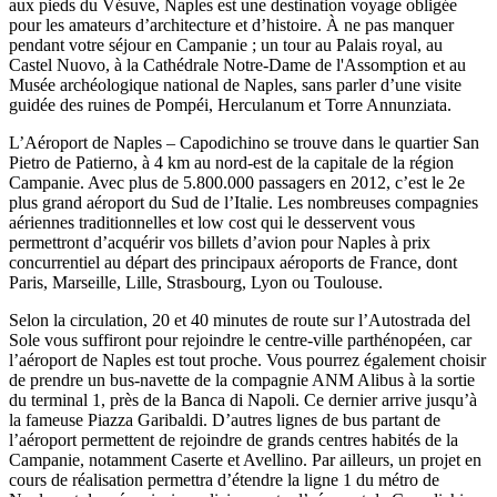
aux pieds du Vésuve, Naples est une destination voyage obligée
pour les amateurs d’architecture et d’histoire. À ne pas manquer
pendant votre séjour en Campanie ; un tour au Palais royal, au
Castel Nuovo, à la Cathédrale Notre-Dame de l'Assomption et au
Musée archéologique national de Naples, sans parler d’une visite
guidée des ruines de Pompéi, Herculanum et Torre Annunziata.
L’Aéroport de Naples – Capodichino se trouve dans le quartier San
Pietro de Patierno, à 4 km au nord-est de la capitale de la région
Campanie. Avec plus de 5.800.000 passagers en 2012, c’est le 2e
plus grand aéroport du Sud de l’Italie. Les nombreuses compagnies
aériennes traditionnelles et low cost qui le desservent vous
permettront d’acquérir vos billets d’avion pour Naples à prix
concurrentiel au départ des principaux aéroports de France, dont
Paris, Marseille, Lille, Strasbourg, Lyon ou Toulouse.
Selon la circulation, 20 et 40 minutes de route sur l’Autostrada del
Sole vous suffiront pour rejoindre le centre-ville parthénopéen, car
l’aéroport de Naples est tout proche. Vous pourrez également choisir
de prendre un bus-navette de la compagnie ANM Alibus à la sortie
du terminal 1, près de la Banca di Napoli. Ce dernier arrive jusqu’à
la fameuse Piazza Garibaldi. D’autres lignes de bus partant de
l’aéroport permettent de rejoindre de grands centres habités de la
Campanie, notamment Caserte et Avellino. Par ailleurs, un projet en
cours de réalisation permettra d’étendre la ligne 1 du métro de