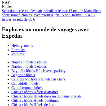
NAP
Naples
Sélectionner le vol Ryanair, décollant le mar 13 oct. de Marseille et
atterrissant à Naples, avec retour le jeu 15 oct., trouvé il y a 15
heures au prix de 65 €
Explorez un monde de voyages avec
Expedia
Hébergements
Formules
Voitures
Naples : hôtels 3 étoiles
Naples : hôtels 5 étoiles
Bagnoli : hôtels Hôtels avec parking
Bagnoli : hôtels
Calvizzano : hôtels Hôtels pas chers
Camaldoli : hôtels
Capodimonte : hôtels
Chiaia : hôtels Hôtels d’affaires
Chiaia : hôtels Hôtels dans un domaine viticole
Chiaia : hôtels Hôtels-boutiques
Chiaia : hôtels Hôtels de luxe