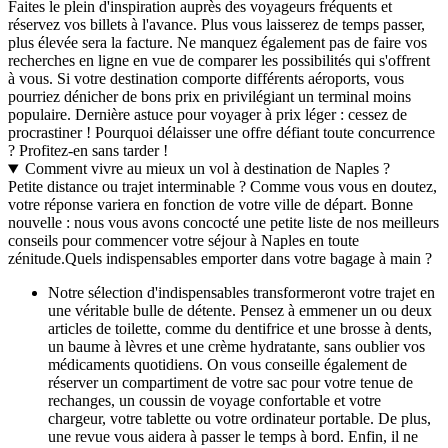
Faites le plein d'inspiration auprès des voyageurs fréquents et
réservez vos billets à l'avance. Plus vous laisserez de temps passer,
plus élevée sera la facture. Ne manquez également pas de faire vos
recherches en ligne en vue de comparer les possibilités qui s'offrent
à vous. Si votre destination comporte différents aéroports, vous
pourriez dénicher de bons prix en privilégiant un terminal moins
populaire. Dernière astuce pour voyager à prix léger : cessez de
procrastiner ! Pourquoi délaisser une offre défiant toute concurrence
? Profitez-en sans tarder !
Comment vivre au mieux un vol à destination de Naples ?
Petite distance ou trajet interminable ? Comme vous vous en doutez,
votre réponse variera en fonction de votre ville de départ. Bonne
nouvelle : nous vous avons concocté une petite liste de nos meilleurs
conseils pour commencer votre séjour à Naples en toute
zénitude.
Quels indispensables emporter dans votre bagage à main ?
Notre sélection d'indispensables transformeront votre trajet en
une véritable bulle de détente. Pensez à emmener un ou deux
articles de toilette, comme du dentifrice et une brosse à dents,
un baume à lèvres et une crème hydratante, sans oublier vos
médicaments quotidiens. On vous conseille également de
réserver un compartiment de votre sac pour votre tenue de
rechanges, un coussin de voyage confortable et votre
chargeur, votre tablette ou votre ordinateur portable. De plus,
une revue vous aidera à passer le temps à bord. Enfin, il ne