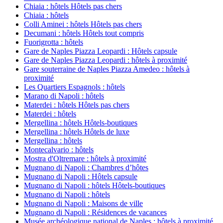
Chiaia : hôtels Hôtels pas chers
Chiaia : hôtels
Colli Aminei : hôtels Hôtels pas chers
Decumani : hôtels Hôtels tout compris
Fuorigrotta : hôtels
Gare de Naples Piazza Leopardi : Hôtels capsule
Gare de Naples Piazza Leopardi : hôtels à proximité
Gare souterraine de Naples Piazza Amedeo : hôtels à
proximité
Les Quartiers Espagnols : hôtels
Marano di Napoli : hôtels
Materdei : hôtels Hôtels pas chers
Materdei : hôtels
Mergellina : hôtels Hôtels-boutiques
Mergellina : hôtels Hôtels de luxe
Mergellina : hôtels
Montecalvario : hôtels
Mostra d'Oltremare : hôtels à proximité
Mugnano di Napoli : Chambres d’hôtes
Mugnano di Napoli : Hôtels capsule
Mugnano di Napoli : hôtels Hôtels-boutiques
Mugnano di Napoli : hôtels
Mugnano di Napoli : Maisons de ville
Mugnano di Napoli : Résidences de vacances
Musée archéologique national de Naples : hôtels à proximité