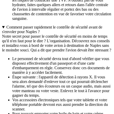
les risques de contracter une TVP. N'oubliez pas de vous
hydrater, faites quelques allers et retours dans l'allée centrale
de l'avion à intervalle régulier et portez des bas ou des
chaussettes de contention en vue de favoriser votre circulation
sanguine.
Comment passer rapidement le contrôle de sécurité avant de
s'envoler pour Naples ?
Notre secret pour passer le contrôle de sécurité en moins de temps
qu'il n'en faut pour le dire ? L'organisation. Découvrez nos conseils
et installez-vous à bord de votre avion à destination de Naples sans
le moindre souci. Qui a dit que prendre l'avion devait être stressant ?
Le personnel de sécurité devra tout d'abord vérifier que vous
disposez effectivement d'un passeport et d'une carte
d'embarquement en règle. Conservez donc ces documents de
manière à y accéder facilement.
Étape suivante : l'appareil de détection à rayons X. Il vous
sera alors demandé d'enlever tout ce qui pourrait déclencher
l'alarme, tel que des écouteurs ou un casque audio, mais aussi
votre manteau ou votre veste. Enlevez le tout à l'avance pour
gagner du temps.
Vos accessoires électroniques tels que votre tablette et votre
téléphone portable devront eux aussi prendre la direction du
scanner.
Pour pouvoir emporter votre huile de bain et votre crème