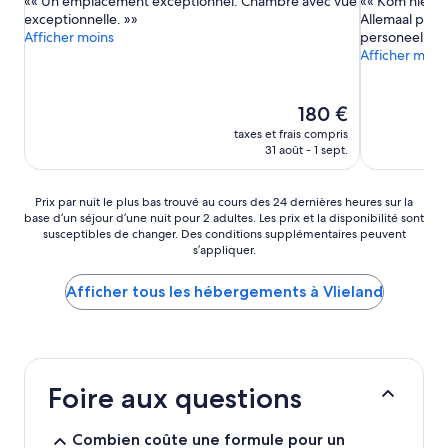
« Un emplacement exceptionnel. Chambre avec vue
« Kom hier al
10,
10,
exceptionnelle. »
Allemaal prima
Très
Excellent,
Afficher moins
personeel. »
bien,
(88 avis)
Afficher moin
(146 avis)
Le
180 €
nouveau
taxes et frais compris
prix
31 août - 1 sept.
est
de
180 €
Prix
Prix par nuit le plus bas trouvé au cours des 24 dernières heures sur la
base d’un séjour d’une nuit pour 2 adultes. Les prix et la disponibilité sont
par
susceptibles de changer. Des conditions supplémentaires peuvent
nuit
s’appliquer.
le
plus
Afficher tous les hébergements à Vlieland
bas
trouvé
au
cours
des
24 dernières
Foire aux questions
heures
sur
la
Combien coûte une formule pour un