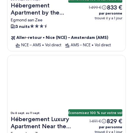
Hébergement
833 €
1 499 €
Apartment by the
par personne
trouvé il y a 1 jour
Beach With Sea Views +
Egmond aan Zee
vol
Hébergement
3 nuits
3.5 étoiles
Aller-retour
•
Nice (NCE) – Amsterdam (AMS)
NCE – AMS
•
Vol direct
AMS – NCE
•
Vol direct
Luxury Apartment Near the North Sea
Économisez 100 % sur votre vol
Du 8 sept. au 11 sept.
Hébergement Luxury
829 €
1 491 €
Apartment Near the
par personne
trouvé il y a 1 jour