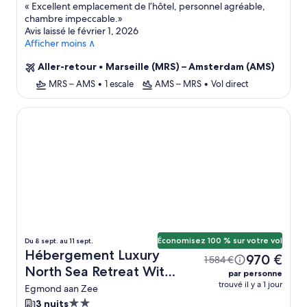
«
Excellent emplacement de l’hôtel, personnel agréable,
chambre impeccable.
»
Avis laissé le février 1, 2026
Afficher moins ∧
Aller-retour
•
Marseille (MRS) – Amsterdam (AMS)
MRS – AMS
•
1 escale
AMS – MRS
•
Vol direct
Luxury North Sea Retreat With Garage
Économisez 100 % sur votre vol
Du 8 sept. au 11 sept.
Hébergement Luxury
970 €
1 584 €
North Sea Retreat With
par personne
trouvé il y a 1 jour
Garage + vol
Egmond aan Zee
Hébergement
3 nuits