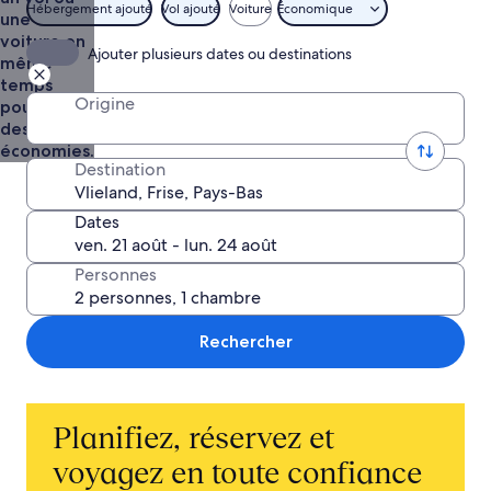
Hébergement ajouté
Vol ajouté
Voiture
Économique
une
voiture en
Ajouter plusieurs dates ou destinations
même
temps
Origine
pour faire
des
économies.
Destination
Dates
Personnes
Rechercher
Planifiez, réservez et
voyagez en toute confiance