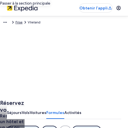
Passer à la section principale
Obtenir l’appli
Frise
Vlieland
Réservez
votre
Séjours
Vols
Voitures
Formules
Activités
séjour à
Réservez
un hôtel et
Vlieland
un vol ou