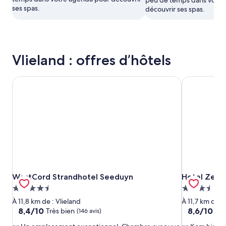
ses spas.
découvrir ses spas.
Vlieland : offres d’hôtels
WestCord Strandhotel Seeduyn
Hotel Zeezic
WestCord Strandhotel Seeduyn
Hotel Zeezic
WestCord Strandhotel Seeduyn
Hotel Zeezi
Hébergement
Hébergeme
4.5 étoiles
3.5 étoiles
À 11,8 km de : Vlieland
À 11,7 km de :
8.4
8.6
8,4/10
8,6/10
Très bien
Exc
(146 avis)
sur
sur