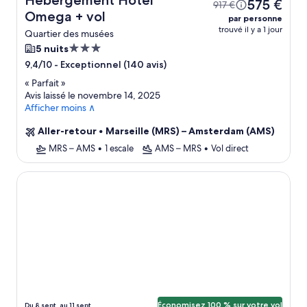
Hébergement Hotel
575 €
917 €
Omega + vol
par personne
trouvé il y a 1 jour
Quartier des musées
Hébergement
5 nuits
3.0 étoiles
-
Exceptionnel (140 avis)
9,4/10
«
Parfait
»
Avis laissé le novembre 14, 2025
Afficher moins ∧
Aller-retour
•
Marseille (MRS) – Amsterdam (AMS)
MRS – AMS
•
1 escale
AMS – MRS
•
Vol direct
Apartment by the Beach With Sea Views
Économisez 100 % sur votre vol
Du 8 sept. au 11 sept.