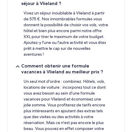
base
séjour à Vlieland ?
d’un
séjour
Vivez un séjour inoubliable à Vlieland à partir
d’une
de 575 €. Nos innombrables formules vous
nuit
donnent la possibilité de choisir vos vols, votre
pour
hôtel et bien plus encore parmi notre offre
2 adultes.
XXL pour tirer le maximum de votre budget.
Les
Ajoutez-y l'une ou l'autre activité et vous êtes
prix
prêt à mettre le cap sur de nouvelles
et
aventures !
la
disponibilité
sont
Comment obtenir une formule
susceptibles
vacances à Vlieland au meilleur prix ?
de
changer.
Un seul mot d'ordre : combinez. Hôtels, vols,
Des
locations de voiture : incorporez tout ce dont
conditions
vous avez besoin au sein d'une formule
supplémentaires
vacances pour Vlieland et économisez une
peuvent
jolie somme. Vous profiterez de tarifs encore
s’appliquer.
plus intéressants en ajoutant des extras tels
que des visites ou des activités à votre
réservation. Mais ce n'est pas encore le plus
beau. Vous pouvez en effet composer votre