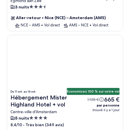
North Sea + vol
Egmond aan Zee
Hébergement
3 nuits
3.5 étoiles
Aller-retour
•
Nice (NCE) – Amsterdam (AMS)
NCE – AMS
•
Vol direct
AMS – NCE
•
Vol direct
Mister Highland Hotel
Économisez 100 % sur votre vol
Du 11 oct. au 16 oct.
Hébergement Mister
665 €
1 138 €
Highland Hotel + vol
par personne
trouvé il y a 1 jour
Centre-ville d'Amsterdam
Hébergement
5 nuits
4.0 étoiles
-
Très bien (349 avis)
8,4/10