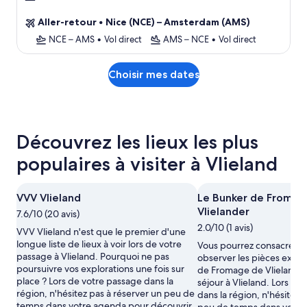
2.0 étoiles
Aller-retour
•
Nice (NCE) – Amsterdam (AMS)
NCE – AMS
•
Vol direct
AMS – NCE
•
Vol direct
Choisir mes dates
Découvrez les lieux les plus
populaires à visiter à Vlieland
VVV Vlieland
Le Bunker de Fromag
Vlielander
7.6/10 (20 avis)
2.0/10 (1 avis)
VVV Vlieland n'est que le premier d'une
longue liste de lieux à voir lors de votre
Vous pourrez consacrer u
passage à Vlieland. Pourquoi ne pas
observer les pièces expo
poursuivre vos explorations une fois sur
de Fromage de Vlielander
place ? Lors de votre passage dans la
séjour à Vlieland. Lors de
région, n'hésitez pas à réserver un peu de
dans la région, n'hésitez 
temps dans votre agenda pour découvrir
peu de temps dans votre