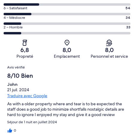
voyageurs
des
de 10
Note
6 – Satisfaisant
54
voyageurs
(Excellent),
des
de 8
Note
4 – Médiocre
34
d’après 54 avis
voyageurs
(Bien),
des
sur 244.
de 6
Note
2 – Horrible
33
d’après 69 avis
voyageurs
(Satisfaisant),
des
sur 244.
de 4
d’après 54 avis
voyageurs
(Médiocre),
sur 244.
de 2
d’après 34 avis
6,8
8,0
8,0
(Horrible),
sur 244.
Propreté
Emplacement
Personnel et service
d’après 33 avis
Avis
sur 244.
Avis vérifié
8/10 Bien
John
21 juil. 2024
Traduire avec Google
As with a older property where and tear is to be expected the
staff does a good job to minimize shortfalls nostalgic details are
hard to ignore I enjoyed my stay and give it a good review
Séjour de 1 nuit en juillet 2024
0