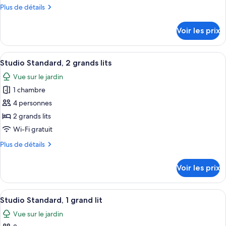
type
Plus
Plus de détails
de
de
chambre :
détails
Voir les prix
sur
Suite
le
(2
type
Afficher
Une cuisine avec un coin bar, deux ta
Queen
9
de
Studio Standard, 2 grands lits
toutes
chambre
Beds
Vue sur le jardin
Suite
les
and
(2
1 chambre
photos
1
Queen
pour
4 personnes
Double)
Beds
ce
and
2 grands lits
1
type
Wi-Fi gratuit
Double)
de
Plus
Plus de détails
chambre :
de
Studio
détails
Voir les prix
sur
Standard,
le
2
type
Afficher
Une petite pièce avec une table blanc
grands
9
de
Studio Standard, 1 grand lit
toutes
lits
chambre
Vue sur le jardin
Studio
les
Standard,