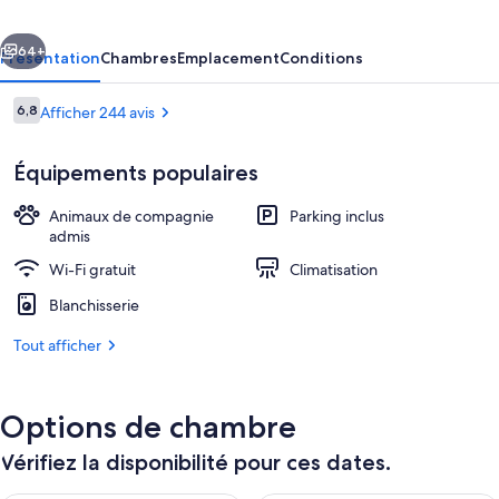
cédent
Suivant
64+
Présentation
Chambres
Emplacement
Conditions
Avis
6,8
Afficher 244 avis
6,8 sur 10
voyageurs
Équipements populaires
Animaux de compagnie
Parking inclus
admis
Wi-Fi gratuit
Climatisation
Suite (2 Queen Beds and 1 Double) | Cou
Blanchisserie
Tout afficher
Options de chambre
Vérifiez la disponibilité pour ces dates.