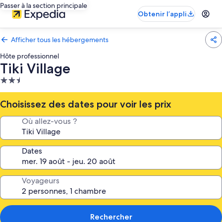
Passer à la section principale
Obtenir l’appli
Afficher tous les hébergements
Hôte professionnel
Tiki Village
Hébergement
2.5 étoiles
Choisissez des dates pour voir les prix
Où allez-vous ?
Dates
Voyageurs
Rechercher