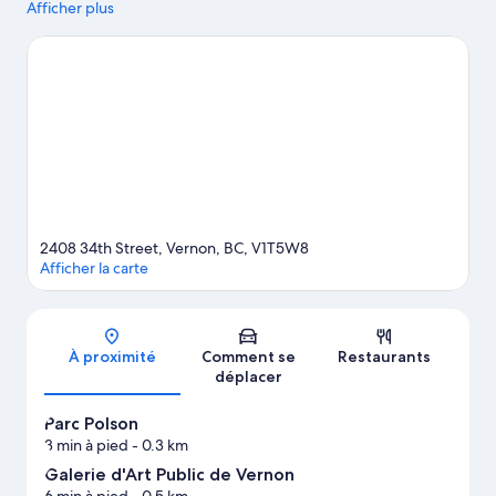
vous poser et d'admirer la beauté naturelle des lieux ? Les tout
Afficher plus
aussi sympathiques Lac Kalamalka et Lac Okanagan n'attendent
que vous ! Les agréables Centre des Arts de la Scène de Vernon
et District et Planet Bee Honey Farm (exploitation de miel)
méritent aussi une visite.
Consultez notre guide de voyage sur
Vernon
Afficher plus de motels à Vernon
2408 34th Street, Vernon, BC, V1T5W8
Afficher la carte
Carte
À proximité
Comment se
Restaurants
déplacer
Parc Polson
3 min à pied
- 0.3 km
Galerie d'Art Public de Vernon