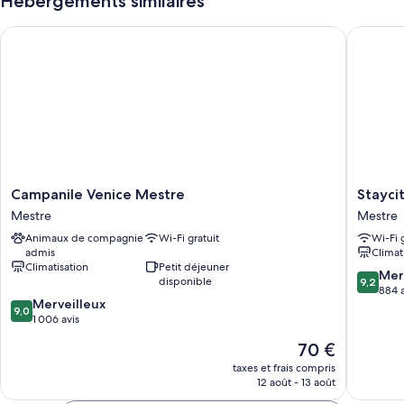
Hébergements similaires
Campanile Venice Mestre
Staycity
Campanile
Staycity
Campanile Venice Mestre
Stayci
Venice
Aparthot
Mestre
Mestre
Mestre
Venice,
Animaux de compagnie
Wi-Fi gratuit
Wi-Fi 
Mestre
Mestre
admis
Climat
Mestre
Climatisation
Petit déjeuner
9.2
Mer
disponible
9,2
sur
884 a
9.0
Merveilleux
10,
9,0
sur
1 006 avis
Merveill
10,
884 avis
Le
70 €
Merveilleux,
nouveau
1 006 avis
taxes et frais compris
prix
12 août - 13 août
est