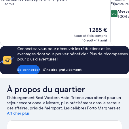
admis
Restaura
9.2
Merve
9,2
sur
1 004 
10,
Merveilleu
Le
1 285 €
1 004 avis
nouveau
taxes et frais compris
prix
16 août - 17 août
est
Connectez-vous pour découvrir les réductions et les
de
avantages dont vous pouvez bénéficier. Plus de récompenses
1 285 €
pour plus d’aventures !
Se connecter
S’inscrire gratuitement
À propos du quartier
L'hébergement Best Western Hotel Tritone vous attend pour un
séjour exceptionnel à Mestre, plus précisément dans le secteur
des affaires, près de l'aéroport. Les célèbres Porto Marghera et
Port de Venise valent le détour si un minimum d'action est à
Afficher plus
l'ordre du jour. L'aventure, très peu pour vous ? Vous préférez
vous poser et apprécier la beauté naturelle des lieux ? Partez à la
découverte des non moins emblématiques Plages du Lido de