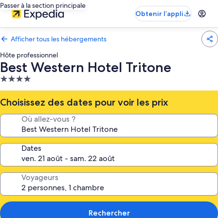
Passer à la section principale
Obtenir l’appli
Afficher tous les hébergements
Hôte professionnel
Best Western Hotel Tritone
Hébergement
4.0 étoiles
Choisissez des dates pour voir les prix
Où allez-vous ?
Dates
Voyageurs
Rechercher