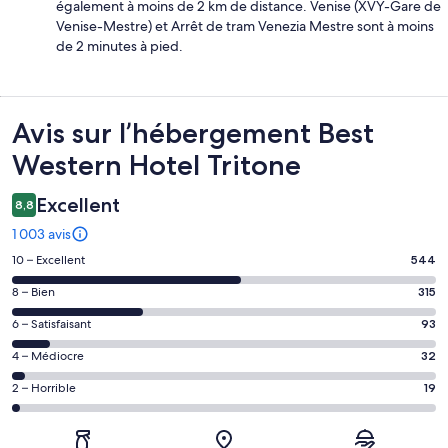
également à moins de 2 km de distance. Venise (XVY-Gare de
Venise-Mestre) et Arrêt de tram Venezia Mestre sont à moins
de 2 minutes à pied.
Avis
Avis sur l’hébergement Best
Western Hotel Tritone
Excellent
8,8
1 003 avis
Note
10 – Excellent
544
des
Note
8 – Bien
315
voyageurs
des
de 10
Note
6 – Satisfaisant
93
voyageurs
(Excellent),
des
de 8
Note
4 – Médiocre
32
d’après 544 avis
voyageurs
(Bien),
des
sur 1003.
de 6
Note
2 – Horrible
19
d’après 315 avis
voyageurs
(Satisfaisant),
des
sur 1003.
de 4
d’après 93 avis
voyageurs
(Médiocre),