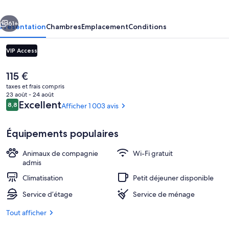
Tritone
cédent
Suivant
61+
Présentation
Chambres
Emplacement
Conditions
VIP Access
Le
115 €
prix
taxes et frais compris
actuel
23 août - 24 août
est
Avis
Excellent
8,8
Afficher 1 003 avis
8,8 sur 10
de
voyageurs
115 €.
Équipements populaires
Minibar, coffres-forts dans les chambr
Animaux de compagnie
Wi-Fi gratuit
admis
Climatisation
Petit déjeuner disponible
Service d’étage
Service de ménage
Tout afficher