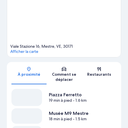
Venise et Marina de Venise. Les agréables Parc San Giuliano et
Fondamenta delle Zattere méritent aussi une visite.
Consultez
notre guide de voyage sur Mestre
Viale Stazione 16, Mestre, VE, 30171
Afficher la carte
Carte
À proximité
Comment se
Restaurants
déplacer
Piazza Ferretto
19 min à pied
- 1.6 km
Musée M9 Mestre
18 min à pied
- 1.5 km