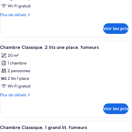
type
Wi-Fi gratuit
de
Plus
Plus de détails
chambre :
de
Chambre
détails
Voir les prix
sur
Classique,
le
1
type
Afficher
Une chambre d’hôtel avec deux lits, un
grand
5
de
Chambre Classique, 2 lits une place, fumeurs
toutes
lit
chambre
20 m²
Chambre
les
1
Classique,
1 chambre
photos
place
1
pour
2 personnes
grand
ce
lit
2 lits 1 place
1
type
Wi-Fi gratuit
place
de
Plus
Plus de détails
chambre :
de
Chambre
détails
Voir les prix
sur
Classique,
le
2
type
Afficher
Une chambre d’hôtel comprenant un lit
lits
5
de
Chambre Classique, 1 grand lit, fumeurs
toutes
chambre