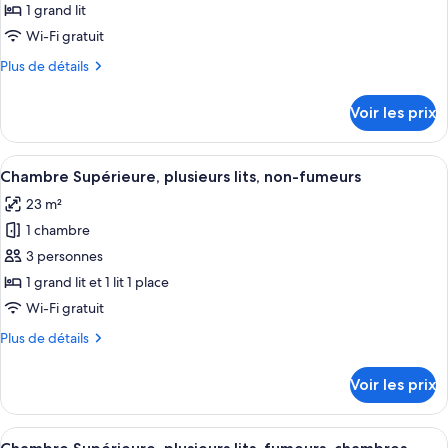
ce
une
1 grand lit
place,
type
Wi-Fi gratuit
fumeurs
de
Plus
Plus de détails
chambre :
de
Chambre
détails
Voir les prix
sur
Supérieure,
le
1
type
Afficher
Une chambre d’hôtel comprenant un lit
grand
9
de
Chambre Supérieure, plusieurs lits, non-fumeurs
toutes
lit
chambre
23 m²
Chambre
les
Supérieure,
1 chambre
photos
1
pour
3 personnes
grand
ce
lit
1 grand lit et 1 lit 1 place
type
Wi-Fi gratuit
de
Plus
Plus de détails
chambre :
de
Chambre
détails
Voir les prix
sur
Supérieure,
le
plusieurs
type
Afficher
Une chambre d’hôtel avec un miroir, un
lits,
7
de