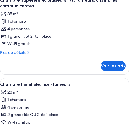
Chambre Supérieure, plusieurs lits, fumeurs, chambres
toutes
non-
chambre
communicantes
Chambre
les
fumeurs
35 m²
Supérieure,
photos
plusieurs
1 chambre
pour
lits,
4 personnes
ce
non-
fumeurs
type
1 grand lit et 2 lits 1 place
de
Wi-Fi gratuit
chambre :
Plus
Plus de détails
Chambre
de
Supérieure,
détails
Voir les prix
sur
plusieurs
le
lits,
type
Afficher
Une chambre d’hôtel avec deux lits, un
fumeurs,
10
de
Chambre Familiale, non-fumeurs
toutes
chambre
chambres
28 m²
Chambre
les
communicantes
Supérieure,
1 chambre
photos
plusieurs
pour
4 personnes
lits,
ce
fumeurs,
2 grands lits OU 2 lits 1 place
chambres
type
Wi-Fi gratuit
communicantes
de