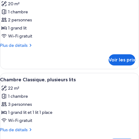
une
20 m²
Chambre
les
place,
Classique,
1 chambre
photos
fumeurs
2
pour
2 personnes
lits
ce
une
1 grand lit
place,
type
Wi-Fi gratuit
fumeurs
de
Plus
Plus de détails
chambre :
de
Chambre
détails
Voir les prix
sur
Classique,
le
1
type
Afficher
Une chambre d’hôtel avec deux lits, un
grand
8
de
Chambre Classique, plusieurs lits
toutes
lit,
chambre
22 m²
Chambre
les
fumeurs
Classique,
1 chambre
photos
1
pour
3 personnes
grand
ce
lit,
1 grand lit et 1 lit 1 place
fumeurs
type
Wi-Fi gratuit
de
Plus
Plus de détails
chambre :
de