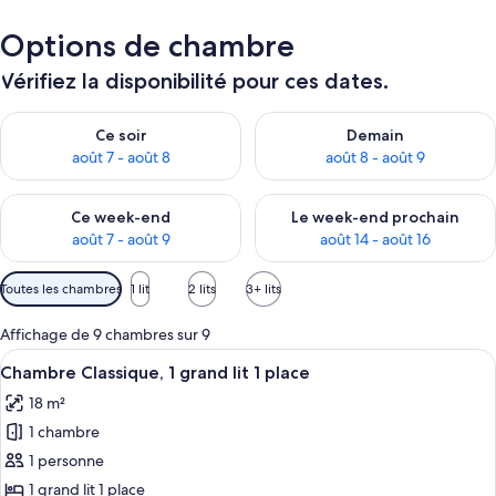
Options de chambre
Vérifiez la disponibilité pour ces dates.
Vérifier la disponibilité pour ce soir août 7 - août 8
Vérifier la disponibilité pour 
Ce soir
Demain
août 7 - août 8
août 8 - août 9
Vérifier la disponibilité pour ce week-end août 7 - août 9
Vérifier la disponibilité pour 
Ce week-end
Le week-end prochain
août 7 - août 9
août 14 - août 16
Filtres
Toutes les chambres
1 lit
2 lits
3+ lits
disponibles
pour
Affichage de 9 chambres sur 9
les
Afficher
Une chambre d’hôtel avec un grand lit,
5
Chambre Classique, 1 grand lit 1 place
chambres
toutes
18 m²
les
1 chambre
photos
pour
1 personne
ce
1 grand lit 1 place