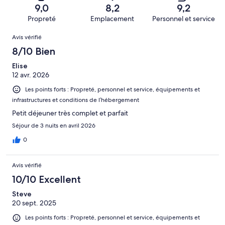
sur 1003.
de 2
d’après 32 avis
9,0
8,2
9,2
(Horrible),
sur 1003.
Propreté
Emplacement
Personnel et service
d’après 19 avis
Avis
sur 1003.
Avis vérifié
8/10 Bien
Elise
12 avr. 2026
Les points forts : Propreté, personnel et service, équipements et
infrastructures et conditions de l’hébergement
Petit déjeuner très complet et parfait
Séjour de 3 nuits en avril 2026
0
Avis vérifié
10/10 Excellent
Steve
20 sept. 2025
Les points forts : Propreté, personnel et service, équipements et