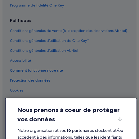
Programme de fidélité One Key
Politiques
Conditions générales de vente (à l’exception des réservations Abritel)
Conditions générales d’utilisation de One Key™
Conditions générales d’utilisation Abritel
Accessibilité
Comment fonctionne notre site
Protection des données
Cookies
Conditions générales d'utilisation
Nous prenons à coeur de protéger
Mentions légales / Nous contacter
vos données
Directives de contenu et signalement de contenus
Notre organisation et ses
16
partenaires stockent et/ou
Aide
accèdent à des informations, telles que les identifiants