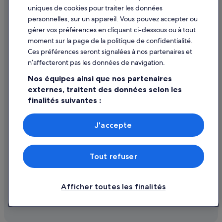
uniques de cookies pour traiter les données
Assistance
personnelles, sur un appareil. Vous pouvez accepter ou
Annuler votre vol
gérer vos préférences en cliquant ci-dessous ou à tout
moment sur la page de la politique de confidentialité.
Annuler une réservation d'hôtel ou de location de vacances
Ces préférences seront signalées à nos partenaires et
Délais de remboursement
n’affecteront pas les données de navigation.
Utiliser un bon de réduction Expedia
Nos équipes ainsi que nos partenaires
externes, traitent des données selon les
Documents de voyage internationaux
finalités suivantes :
Utiliser des données de géolocalisation précises. Analyser
activement les caractéristiques de l’appareil pour
J'accepte
l’identification. Stocker et/ou accéder à des informations
Parmi les moyens de paiement acceptés sur expedia.fr figurent :
sur un appareil. Publicités et contenu personnalisés,
American Express, Diner’s Club International, Mastercard, Visa, Visa
mesure de performance des publicités et du contenu,
Electron, CartaSi, Carte Bleue, PayPal et Eurocard.
Tout refuser
études d’audience et développement de services.
© 2026 Expedia, Inc., une entreprise d’Expedia Group. Tous droits
Liste de nos partenaires (fournisseurs)
réservés. Expedia et le logo Expedia sont des marques déposées ou des
marques commerciales d’Expedia, Inc.
Afficher toutes les finalités