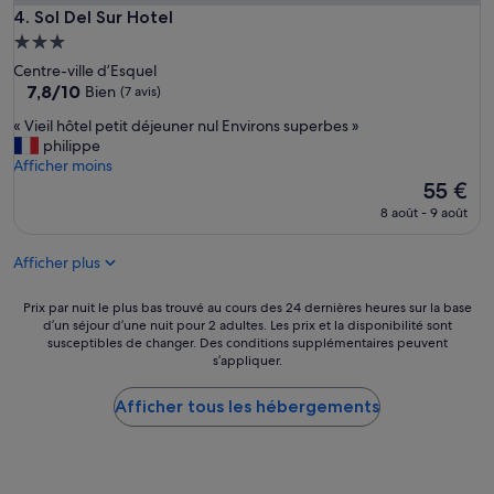
Sol Del Sur Hotel
4. Sol Del Sur Hotel
u
h
Hébergement
i
3.0 étoiles
Centre-ville d’Esquel
g
7.8
7,8/10
Bien
(7 avis)
e
sur
n
«
« Vieil hôtel petit déjeuner nul Environs superbes »
10,
L
V
philippe
Bien,
a
i
Afficher moins
(7 avis)
g
e
Le
55 €
e
i
nouveau
8 août - 9 août
,
l
prix
w
h
est
a
Afficher plus
ô
de
s
t
55 €
u
e
Prix
Prix par nuit le plus bas trouvé au cours des 24 dernières heures sur la base
n
l
d’un séjour d’une nuit pour 2 adultes. Les prix et la disponibilité sont
par
s
p
susceptibles de changer. Des conditions supplémentaires peuvent
nuit
s
s’appliquer.
e
le
e
t
plus
h
i
Afficher tous les hébergements
bas
r
t
trouvé
g
d
au
e
é
cours
f
j
des