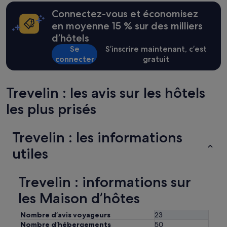
a
e
24 dernières
l
Connectez-vous et économisez
u
heures
l
n
sur
en moyenne 15 % sur des milliers
e
e
la
n
d’hôtels
r
base
.
Se
S’inscrire maintenant, c’est
n
d’un
h
u
connecter
gratuit
séjour
a
l
d’une
t
E
nuit
.
n
pour
Trevelin : les avis sur les hôtels
»
v
2 adultes.
i
les plus prisés
Les
r
prix
o
et
n
la
Trevelin : les informations
s
disponibilité
s
utiles
sont
u
susceptibles
p
de
e
Trevelin : informations sur
changer.
r
Des
les Maison d’hôtes
b
conditions
e
supplémentaires
s
Nombre d’avis voyageurs
23
peuvent
»
s’appliquer.
Nombre d’hébergements
50