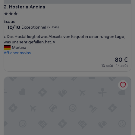
Hosteria Andina
2. Hosteria Andina
Hébergement
3.0 étoiles
Esquel
10.0
10/10
Exceptionnel
(2 avis)
sur
«
« Das Hostal liegt etwas Abseits von Esquel in einer ruhigen Lage,
10,
D
was uns sehr gefallen.hat. »
Exceptionnel,
a
Martina
(2 avis)
s
Afficher moins
H
Le
80 €
o
nouveau
13 août - 14 août
s
prix
t
est
Hotel Ski
a
de
l
80 €
l
i
e
g
t
e
t
w
a