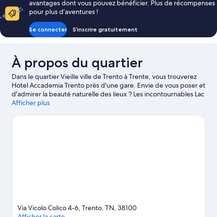
avantages dont vous pouvez bénéficier. Plus de récompenses
chambre
pour plus d’aventures !
Suite
Se connecter
S’inscrire gratuitement
À propos du quartier
Dans le quartier Vieille ville de Trento à Trente, vous trouverez
Hotel Accademia Trento près d'une gare. Envie de vous poser et
d'admirer la beauté naturelle des lieux ? Les incontournables Lac
de Caldonazzo et Lac de Molveno vous attendent ! Envie de
Afficher plus
vivre un moment unique lors de votre séjour ? Consultez l'affiche
des fantastiques Salle omnisports PalaTrento et Circuit
Motocross World, et préparez-vous à vibrer !
Consultez notre
guide de voyage sur Trente
Via Vicolo Colico 4-6, Trento, TN, 38100
Afficher la carte