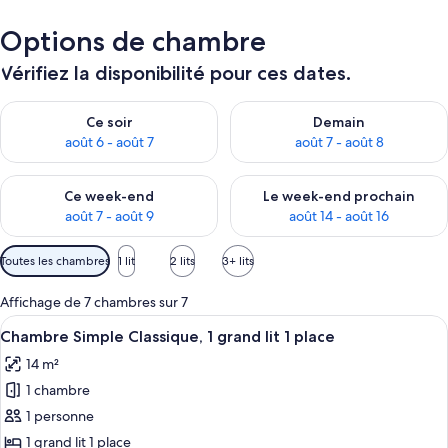
Options de chambre
Vérifiez la disponibilité pour ces dates.
Vérifier la disponibilité pour ce soir août 6 - août 7
Vérifier la disponibilité pour 
Ce soir
Demain
août 6 - août 7
août 7 - août 8
Vérifier la disponibilité pour ce week-end août 7 - août 9
Vérifier la disponibilité pour 
Ce week-end
Le week-end prochain
août 7 - août 9
août 14 - août 16
Filtres
Toutes les chambres
1 lit
2 lits
3+ lits
disponibles
pour
Affichage de 7 chambres sur 7
les
Afficher
Une chambre d’hôtel comprenant un lit
6
Chambre Simple Classique, 1 grand lit 1 place
chambres
toutes
14 m²
les
1 chambre
photos
pour
1 personne
ce
1 grand lit 1 place