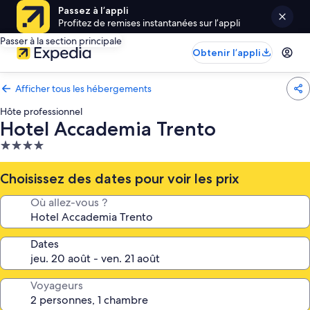
Passez à l’appli
Profitez de remises instantanées sur l’appli
Passer à la section principale
Obtenir l’appli
Afficher tous les hébergements
Hôte professionnel
Hotel Accademia Trento
Hébergement
4.0 étoiles
Choisissez des dates pour voir les prix
Où allez-vous ?
Dates
Voyageurs