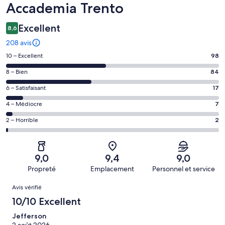
Accademia Trento
Excellent
8,6
208 avis
Note
10 – Excellent
98
des
Note
8 – Bien
84
voyageurs
des
de 10
Note
6 – Satisfaisant
17
voyageurs
(Excellent),
des
de 8
Note
4 – Médiocre
7
d’après 98 avis
voyageurs
(Bien),
des
sur 208.
de 6
Note
2 – Horrible
2
d’après 84 avis
voyageurs
(Satisfaisant),
des
sur 208.
de 4
d’après 17 avis
voyageurs
(Médiocre),
sur 208.
de 2
d’après 7 avis
9,0
9,4
9,0
(Horrible),
sur 208.
Propreté
Emplacement
Personnel et service
d’après 2 avis
Avis
sur 208.
Avis vérifié
10/10 Excellent
Jefferson