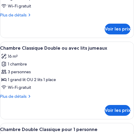
type
Wi-Fi gratuit
de
Plus
Plus de détails
chambre :
de
Chambre
détails
Voir les prix
sur
Simple
le
Classique,
type
Afficher
Une chambre d’hôtel avec un grand lit,
1
5
de
Chambre Classique Double ou avec lits jumeaux
toutes
grand
chambre
16 m²
Chambre
les
lit
Simple
1 chambre
photos
1
Classique,
pour
3 personnes
place
1
ce
grand
1 grand lit OU 2 lits 1 place
lit
type
Wi-Fi gratuit
1
de
place
Plus
Plus de détails
chambre :
de
Chambre
détails
Voir les prix
sur
Classique
le
Double
type
Afficher
Une chambre d’hôtel avec un grand lit,
ou
5
de
Chambre Double Classique pour 1 personne
toutes
chambre