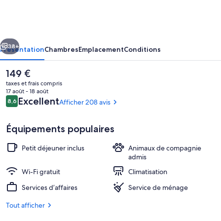
Accademia
Trento
cédent
Suivant
38+
Présentation
Chambres
Emplacement
Conditions
Le
149 €
prix
taxes et frais compris
actuel
17 août - 18 août
est
Avis
Excellent
8,6
Afficher 208 avis
8,6 sur 10
de
voyageurs
149 €.
Équipements populaires
Petit déjeuner inclus
Animaux de compagnie
Jardin
admis
Wi-Fi gratuit
Climatisation
Services d’affaires
Service de ménage
Tout afficher