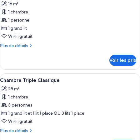
avec
16 m²
Chambre
les
lits
Classique
1 chambre
photos
jumeaux
Double
pour
1 personne
ou
ce
avec
1 grand lit
lits
type
Wi-Fi gratuit
jumeaux
de
Plus
Plus de détails
chambre :
de
Chambre
détails
Voir les prix
sur
Double
le
Classique
type
Afficher
Une chambre d’hôtel avec un grand lit,
pour
6
de
Chambre Triple Classique
toutes
1
chambre
25 m²
Chambre
les
personne
Double
1 chambre
photos
Classique
pour
3 personnes
pour
ce
1
1 grand lit et 1 lit 1 place OU 3 lits 1 place
personne
type
Wi-Fi gratuit
de
Plus
Plus de détails
chambre :
de