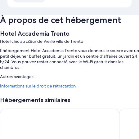
À propos de cet hébergement
Hotel Accademia Trento
Hôtel chic au cœur de Vieille ville de Trento
L'hébergement Hotel Accademia Trento vous donnera le sourire avec un
petit déjeuner buffet gratuit, un jardin et un centre d'affaires ouvert 24
h/24. Vous pouvez rester connecté avec le Wi-Fi gratuit dans les
chambres.
Autres avantages :
Informations sur le droit de rétractation
Service de départ express, service d'arrivée express et parking à
vélos
Hébergements similaires
Réception ouverte 24 h/24, télévision dans le hall et poste
informatique
Hotel Sporting Trento
La Loggia
Hébergement non-fumeurs, personnel polyglotte et salles de
réunion
Caractéristiques des chambres