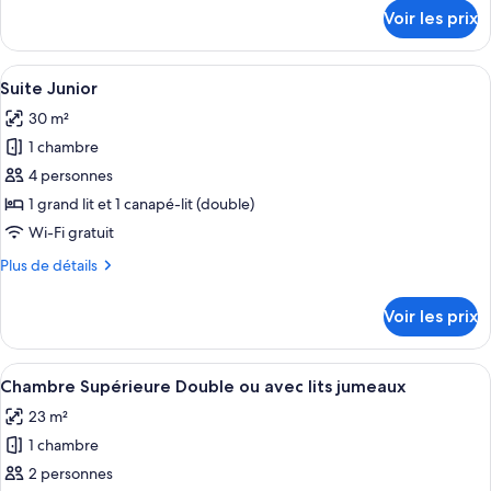
Chambre
détails
Voir les prix
sur
Triple
le
Classique
type
Afficher
Une chambre d’hôtel comprenant un lit
6
de
Suite Junior
toutes
chambre
30 m²
Chambre
les
Triple
1 chambre
photos
Classique
pour
4 personnes
ce
1 grand lit et 1 canapé-lit (double)
type
Wi-Fi gratuit
de
Plus
Plus de détails
chambre :
de
Suite
détails
Voir les prix
sur
Junior
le
type
Afficher
Une chambre d’hôtel comprenant un lit
6
de
Chambre Supérieure Double ou avec lits jumeaux
toutes
chambre
23 m²
Suite
les
Junior
1 chambre
photos
pour
2 personnes