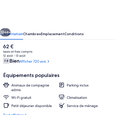
ibis
budget
Toulouse
Blagnac
cédent
Suivant
Aéroport
48+
Présentation
Chambres
Emplacement
Conditions
Le
62 €
prix
taxes et frais compris
actuel
12 août - 13 août
est
Avis
Bien
7,8
Afficher 720 avis
7,8 sur 10
de
voyageurs
62 €.
Équipements populaires
Animaux de compagnie
Parking inclus
Extérieur
admis
Wi-Fi gratuit
Climatisation
Petit déjeuner disponible
Service de ménage