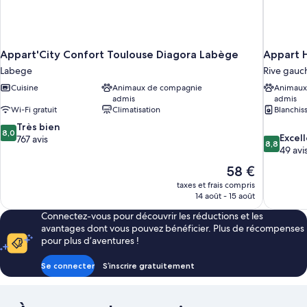
Appart'City Confort Toulouse Diagora Labège
Appart 
Labege
Rive gauc
Cuisine
Animaux de compagnie
Animaux
admis
admis
Wi-Fi gratuit
Climatisation
Blanchis
8.0
Très bien
8,0
8.8
Excel
sur
767 avis
8,8
sur
49 avi
10,
10,
Très
Le
58 €
Excellent,
bien,
nouveau
taxes et frais compris
49 avis
767 avis
prix
14 août - 15 août
est
Connectez-vous pour découvrir les réductions et les
de
avantages dont vous pouvez bénéficier. Plus de récompenses
58 €
pour plus d’aventures !
Se connecter
S’inscrire gratuitement