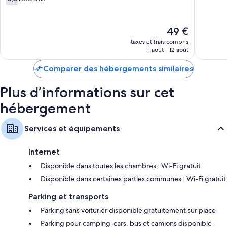
10,
sur
Très
10,
bien,
1 003 avis
Le
49 €
797 avis
nouveau
taxes et frais compris
prix
11 août - 12 août
est
de
Comparer des hébergements similaires
49 €
Plus d’informations sur cet
hébergement
Services et équipements
Internet
Disponible dans toutes les chambres : Wi-Fi gratuit
Disponible dans certaines parties communes : Wi-Fi gratuit
Parking et transports
Parking sans voiturier disponible gratuitement sur place
Parking pour camping-cars, bus et camions disponible