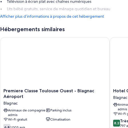
Télévision à écran plat avec chaînes numériques
Lits bébé gratuits, service de ménage quotidien et bureau
Afficher plus d’informations à propos de cet hébergement
Hébergements similaires
Premiere Classe Toulouse Ouest - Blagnac Aéroport
Hotel Ca
Premiere
Hotel
Premiere Classe Toulouse Ouest - Blagnac
Hotel 
Classe
Campani
Aéroport
Blagnac
Toulouse
Toulous
Blagnac
Anima
Ouest
-
admis
-
Animaux de compagnie
Parking inclus
Blagnac
Wi-Fi 
admis
Blagnac
Aéropor
Wi-Fi gratuit
Climatisation
8.2
Aéroport
Blagnac
Trè
8,2
sur
Blagnac
797 a
6.8
6,8
1 003 avis