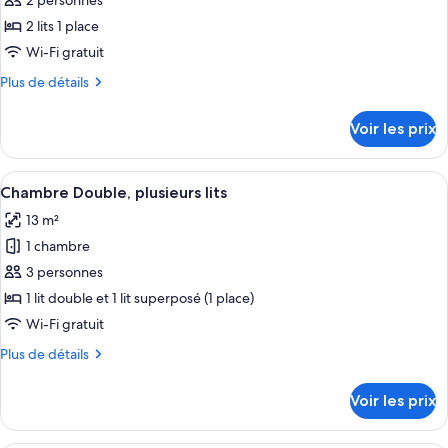
pour
2 personnes
ce
2 lits 1 place
type
Wi-Fi gratuit
de
Plus
Plus de détails
chambre :
de
Chambre
détails
Voir les prix
sur
avec
le
lits
type
Afficher
Literie de qualité supérieure, bureau, 
jumeaux,
8
de
Chambre Double, plusieurs lits
toutes
2
chambre
13 m²
Chambre
les
lits
avec
1 chambre
photos
une
lits
pour
3 personnes
place
jumeaux,
ce
2
1 lit double et 1 lit superposé (1 place)
lits
type
Wi-Fi gratuit
une
de
place
Plus
Plus de détails
chambre :
de
Chambre
détails
Voir les prix
sur
Double,
le
plusieurs
type