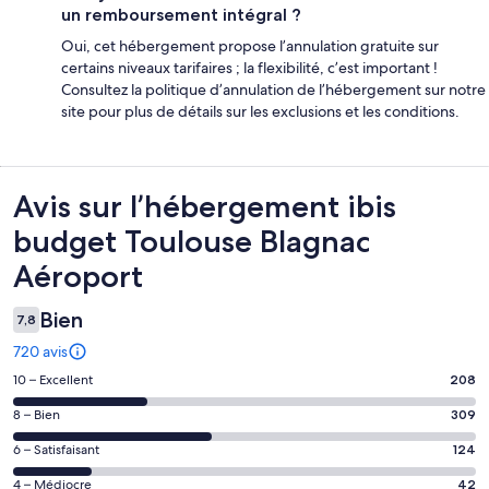
un remboursement intégral ?
Oui, cet hébergement propose l’annulation gratuite sur
certains niveaux tarifaires ; la flexibilité, c’est important !
Consultez la politique d’annulation de l’hébergement sur notre
site pour plus de détails sur les exclusions et les conditions.
Avis
Avis sur l’hébergement ibis
budget Toulouse Blagnac
Aéroport
Bien
7,8
720 avis
Note
10 – Excellent
208
des
Note
8 – Bien
309
voyageurs
des
de 10
Note
6 – Satisfaisant
124
voyageurs
(Excellent),
des
de 8
Note
4 – Médiocre
42