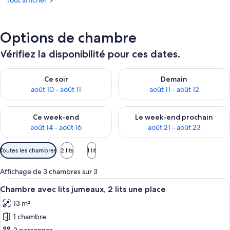
Tout afficher
Options de chambre
Vérifiez la disponibilité pour ces dates.
Vérifier la disponibilité pour ce soir août 10 - août 11
Vérifier la disponibilité pour 
Ce soir
Demain
août 10 - août 11
août 11 - août 12
Vérifier la disponibilité pour ce week-end août 14 - août 16
Vérifier la disponibilité pour
Ce week-end
Le week-end prochain
août 14 - août 16
août 21 - août 23
Filtres
Toutes les chambres
2 lits
1 lit
disponibles
pour
Affichage de 3 chambres sur 3
les
Afficher
Une chambre d’hôtel avec un lit, une 
12
Chambre avec lits jumeaux, 2 lits une place
chambres
toutes
13 m²
les
1 chambre
photos