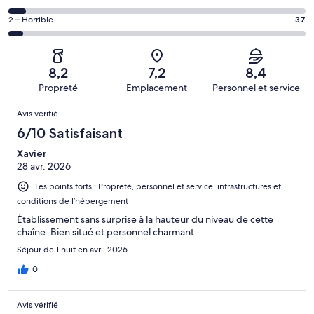
d’après 208 avis
voyageurs
(Bien),
des
sur 720.
de 6
Note
2 – Horrible
37
d’après 309 avis
voyageurs
(Satisfaisant),
des
sur 720.
de 4
d’après 124 avis
voyageurs
(Médiocre),
sur 720.
de 2
d’après 42 avis
8,2
7,2
8,4
(Horrible),
sur 720.
Propreté
Emplacement
Personnel et service
d’après 37 avis
Avis
sur 720.
Avis vérifié
6/10 Satisfaisant
Xavier
28 avr. 2026
Les points forts : Propreté, personnel et service, infrastructures et
conditions de l’hébergement
Établissement sans surprise à la hauteur du niveau de cette
chaîne. Bien situé et personnel charmant
Séjour de 1 nuit en avril 2026
0
Avis vérifié