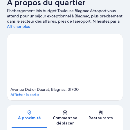
À propos du quartier
L'hébergement ibis budget Toulouse Blagnac Aéroport vous
attend pour un séjour exceptionnel à Blagnac, plus précisément
dans le secteur des affaires, près de l'aéroport. N'hésitez pas à
visiter quelques curiosités locales telles que les célèbres Cité de
Afficher plus
l’espace et Amphithéâtre romain de Purpan-Ancely, à moins que
vous ne préfériez faire le plein d'aventures aux sympathiques
Berge de la Garonne et UGOLF Toulouse-Seilh. Les agréables
Jardin japonais de Toulouse et Centre Culturel Saint-Cyprien
méritent aussi une visite.
Consultez notre guide de voyage sur
Blagnac
Avenue Didier Daurat, Blagnac, 31700
Afficher la carte
Carte
À proximité
Comment se
Restaurants
déplacer