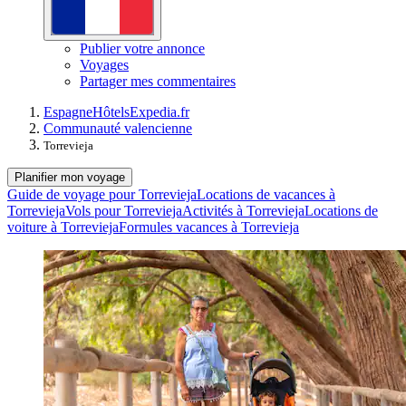
Publier votre annonce
Voyages
Partager mes commentaires
Espagne
Hôtels
Expedia.fr
Communauté valencienne
Torrevieja
Planifier mon voyage
Guide de voyage pour Torrevieja
Locations de vacances à
Torrevieja
Vols pour Torrevieja
Activités à Torrevieja
Locations de
voiture à Torrevieja
Formules vacances à Torrevieja