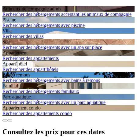
Animaux de compagnie admis
Rechercher des hébergements acceptant les animaux de compagnie
Piscine
Rechercher des hébergements avec piscine
Villa
Rechercher des villas
Spa
Rechercher des hébergements avec un spa sur place
Apparte­ment
Rechercher des appartements
Appart’hôtel
Rechercher des appart’hôtels
Bain à remous
Rechercher des hébergements avec bains à remous
Familial
Rechercher des hébergements familiaux
Parc aquatique
Rechercher des hébergements avec un parc aquatique
Apparte­ment condo
Rechercher des appartements condo
Consultez les prix pour ces dates