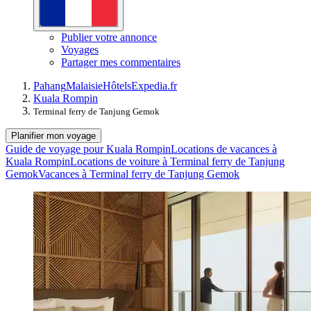
Publier votre annonce
Voyages
Partager mes commentaires
Pahang
Malaisie
Hôtels
Expedia.fr
Kuala Rompin
Terminal ferry de Tanjung Gemok
Planifier mon voyage
Guide de voyage pour Kuala Rompin
Locations de vacances à
Kuala Rompin
Locations de voiture à Terminal ferry de Tanjung
Gemok
Vacances à Terminal ferry de Tanjung Gemok