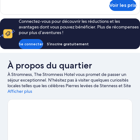
Triple
détails
Voir les prix
Standard
sur
le
type
Connectez-vous pour découvrir les réductions et les
de
avantages dont vous pouvez bénéficier. Plus de récompenses
chambre
pour plus d’aventures !
Chambre
Triple
Se connecter
S’inscrire gratuitement
Standard
À propos du quartier
À Stromness, The Stromness Hotel vous promet de passer un
séjour exceptionnel. N'hésitez pas à visiter quelques curiosités
locales telles que les célèbres Pierres levées de Stenness et Site
préhistorique Maes Howe, à moins que vous ne préfériez faire le
Afficher plus
plein d'aventures aux sympathiques Terminal Ferry de
Stromness et Scapa Distillery. Les agréables Musée de
Stromness et The Pickaquoy Centre méritent aussi une visite.
Consultez notre guide de voyage sur Stromness