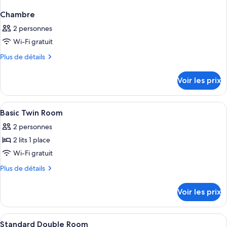
Chambre
2 personnes
Wi-Fi gratuit
Plus
Plus de détails
de
détails
Voir les prix
sur
le
type
Afficher
Une chambre d’hôtel avec deux lits, un
5
de
Basic Twin Room
toutes
chambre
2 personnes
Chambre
les
2 lits 1 place
photos
pour
Wi-Fi gratuit
ce
Plus
Plus de détails
type
de
détails
de
Voir les prix
sur
chambre :
le
Basic
type
Afficher
Une chambre d’hôtel avec un lit, une 
8
Twin
de
Standard Double Room