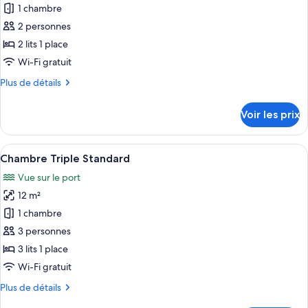
Quadruple
1 chambre
photos
Deluxe
pour
2 personnes
ce
2 lits 1 place
type
Wi-Fi gratuit
de
Plus
Plus de détails
chambre :
de
Chambre
détails
Voir les prix
sur
avec
le
lits
type
Afficher
Une chambre d’hôtel avec deux lits, un
jumeaux
5
de
Chambre Triple Standard
toutes
chambre
Vue sur le port
Chambre
les
avec
12 m²
photos
lits
pour
1 chambre
jumeaux
ce
3 personnes
type
3 lits 1 place
de
Wi-Fi gratuit
chambre :
Plus
Plus de détails
Chambre
de