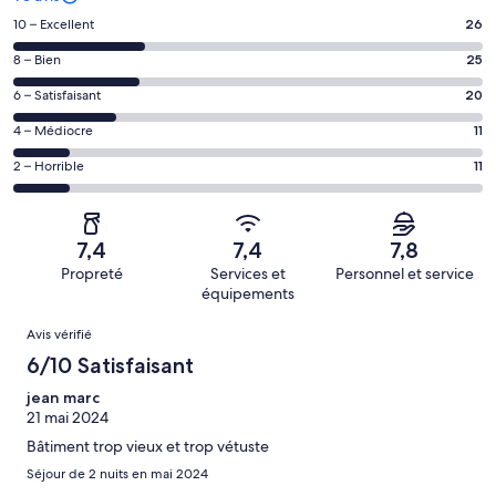
Note
10 – Excellent
26
des
Note
8 – Bien
25
voyageurs
des
de 10
Note
6 – Satisfaisant
20
voyageurs
(Excellent),
des
de 8
Note
4 – Médiocre
11
d’après 26 avis
voyageurs
(Bien),
des
sur 93.
de 6
Note
2 – Horrible
11
d’après 25 avis
voyageurs
(Satisfaisant),
des
sur 93.
de 4
d’après 20 avis
voyageurs
(Médiocre),
sur 93.
de 2
d’après 11 avis
7,4
7,4
7,8
(Horrible),
sur 93.
Propreté
Services et
Personnel et service
d’après 11 avis
équipements
sur 93.
Avis
Avis vérifié
6/10 Satisfaisant
jean marc
21 mai 2024
Bâtiment trop vieux et trop vétuste
Séjour de 2 nuits en mai 2024