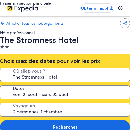
Passer à la section principale
Obtenir l’appli
Afficher tous les hébergements
Hôte professionnel
The Stromness Hotel
Hébergement
2.0 étoiles
Choisissez des dates pour voir les prix
Où allez-vous ?
Dates
Voyageurs
Rechercher