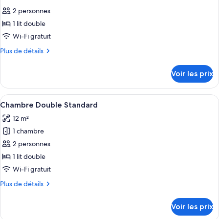
toutes
chambre
Room
2 personnes
Basic
les
Twin
1 lit double
photos
Room
pour
Wi-Fi gratuit
ce
Plus
Plus de détails
type
de
détails
de
Voir les prix
sur
chambre :
le
Standard
type
Afficher
Une chambre d’hôtel avec un grand lit,
22
Double
de
Chambre Double Standard
toutes
chambre
Room
12 m²
Standard
les
Double
1 chambre
photos
Room
pour
2 personnes
ce
1 lit double
type
Wi-Fi gratuit
de
Plus
Plus de détails
chambre :
de
Chambre
détails
Voir les prix
sur
Double
le