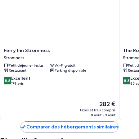
Salle de bains avec shampoing
Télévision à écran plat 24 pouces avec chaînes numériques
Chauffage, service de ménage certains jours et bureau
Ferry
The
Ferry Inn Stromness
The Ro
Inn
Royal
Stromness
Stromne
Stromness
Hotel
Petit déjeuner inclus
Wi-Fi gratuit
Petit 
Stromness
Stromne
Restaurant
Parking disponible
Restau
Stromne
8.8
8.8
Excellent
Exce
8,8
8,8
sur
sur
179 avis
85 av
10,
10,
Excellent,
Excellen
179 avis
85 avis
Le
282 €
nouveau
taxes et frais compris
prix
8 août - 9 août
est
de
Comparer des hébergements similaires
282 €