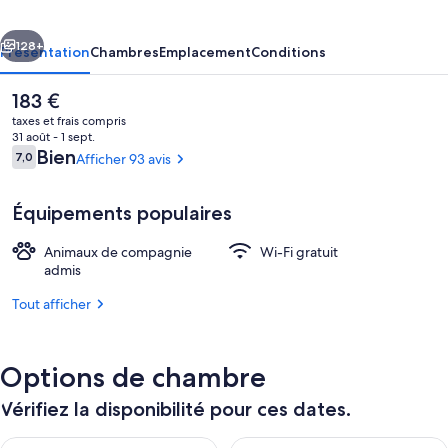
cédent
Suivant
128+
Présentation
Chambres
Emplacement
Conditions
Le
183 €
prix
taxes et frais compris
actuel
31 août - 1 sept.
est
Avis
Bien
7,0
Afficher 93 avis
7,0 sur 10
de
voyageurs
183 €.
Équipements populaires
Animaux de compagnie
Wi-Fi gratuit
Façade de l’hébergement
admis
Tout afficher
Options de chambre
Vérifiez la disponibilité pour ces dates.
Vérifier la disponibilité pour ce soir août 7 - août 8
Vérifier la disponibilité pour 