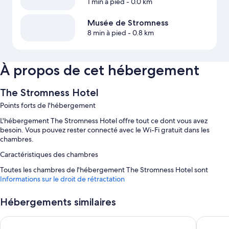
1 min à pied
- 0.0 km
Musée de Stromness
8 min à pied
- 0.8 km
À propos de cet hébergement
The Stromness Hotel
Points forts de l'hébergement
L'hébergement The Stromness Hotel offre tout ce dont vous avez
besoin. Vous pouvez rester connecté avec le Wi-Fi gratuit dans les
chambres.
Caractéristiques des chambres
Toutes les chambres de l'hébergement The Stromness Hotel sont
dotées de touches de confort comme un espace de travail pour
Informations sur le droit de rétractation
ordinateur portable, ainsi que de services et équipements comme
l'accès Wi-Fi à Internet gratuit.
Hébergements similaires
Autres équipements présents dans toutes les chambres :
Ferry Inn Stromness
The Roya