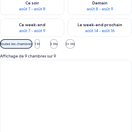
Ce soir
Demain
août 7 - août 8
août 8 - août 9
Vérifier la disponibilité pour ce week-end août 7 - août 9
Vérifier la disponibilité pour 
Ce week-end
Le week-end prochain
août 7 - août 9
août 14 - août 16
Filtres
Toutes les chambres
1 lit
2 lits
3+ lits
disponibles
pour
Affichage de 9 chambres sur 9
les
chambres