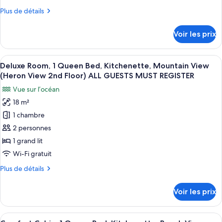
Deluxe
Plus
Plus de détails
Suite,
de
2BR,
détails
Voir les prix
sur
Kitchenette,
le
Partial
type
Afficher
Deluxe Room, 1 Queen Bed, Kitchenett
Ocean
19
de
Deluxe Room, 1 Queen Bed, Kitchenette, Mountain View
toutes
View
chambre
(Heron View 2nd Floor) ALL GUESTS MUST REGISTER
Deluxe
les
(Heron
Vue sur l’océan
Suite,
photos
Loft
2BR,
18 m²
pour
2nd
Kitchenette,
1 chambre
ce
Partial
Floor)
Ocean
type
2 personnes
ALL
View
de
GUESTS
1 grand lit
(Heron
chambre :
MUST
Loft
Wi-Fi gratuit
Deluxe
2nd
REGISTER
Plus
Plus de détails
Floor)
Room,
de
ALL
1
détails
GUESTS
Voir les prix
sur
Queen
MUST
le
REGISTER
Bed,
type
Afficher
Comfort Cabin, 1 Queen Bed, Kitchen
Kitchenette,
15
de