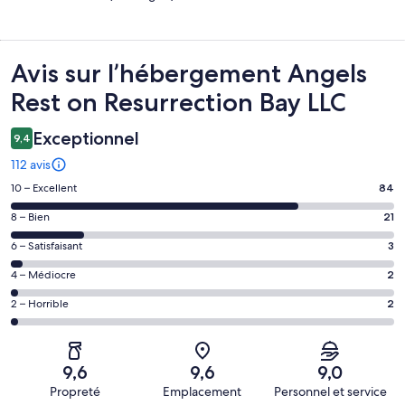
Avis
Avis sur l’hébergement Angels
Rest on Resurrection Bay LLC
Exceptionnel
9,4
112 avis
Note
10 – Excellent
84
des
Note
8 – Bien
21
voyageurs
des
de 10
Note
6 – Satisfaisant
3
voyageurs
(Excellent),
des
de 8
Note
4 – Médiocre
2
d’après 84 avis
voyageurs
(Bien),
des
sur 112.
de 6
Note
2 – Horrible
2
d’après 21 avis
voyageurs
(Satisfaisant),
des
sur 112.
de 4
d’après 3 avis
voyageurs
(Médiocre),
sur 112.
de 2
d’après 2 avis
9,6
9,6
9,0
(Horrible),
sur 112.
Propreté
Emplacement
Personnel et service
d’après 2 avis