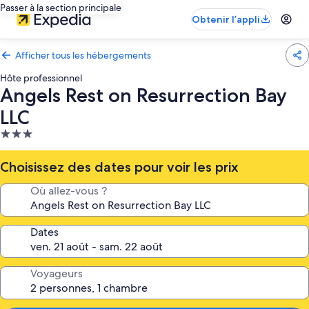
Passer à la section principale
Obtenir l’appli
Afficher tous les hébergements
Hôte professionnel
Angels Rest on Resurrection Bay
LLC
Hébergement
3.0 étoiles
Choisissez des dates pour voir les prix
Où allez-vous ?
Dates
Voyageurs