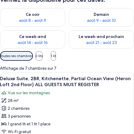
Vérifier la disponibilité pour ce soir août 8 - août 9
Vérifier la disponibilité pour 
Ce soir
Demain
août 8 - août 9
août 9 - août 10
Vérifier la disponibilité pour ce week-end août 14 - août 16
Vérifier la disponibilité pour
Ce week-end
Le week-end prochain
août 14 - août 16
août 21 - août 23
Filtres
Toutes les chambres
2 lits
1 lit
disponibles
pour
Affichage de 7 chambres sur 7
les
Afficher
Deluxe Suite, 2BR, Kitchenette, Parti
20
Deluxe Suite, 2BR, Kitchenette, Partial Ocean View (Heron
chambres
toutes
Loft 2nd Floor) ALL GUESTS MUST REGISTER
les
Vue sur les montagnes
photos
28 m²
pour
2 chambres
ce
type
3 personnes
de
1 grand lit et 1 lit 1 place
chambre :
Wi-Fi gratuit