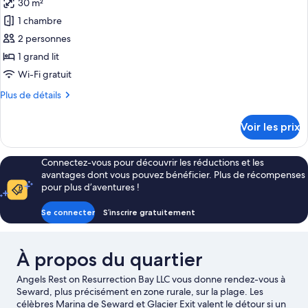
30 m²
pour
1st
Beds,
1 chambre
ce
Kitchenette,
Floor)
Mtn
type
2 personnes
ALL
View
de
GUESTS
1 grand lit
(Wood
chambre :
MUST
Nest
Wi-Fi gratuit
Deluxe
1st
REGISTER
Plus
Plus de détails
Floor)
Cabin,
de
ALL
1
détails
GUESTS
Voir les prix
sur
Queen
MUST
le
REGISTER
Bed,
type
Connectez-vous pour découvrir les réductions et les
Kitchenette,
de
avantages dont vous pouvez bénéficier. Plus de récompenses
Beach
chambre
pour plus d’aventures !
Deluxe
View
Cabin,
(Wing
Se connecter
S’inscrire gratuitement
1
Cabin)
Queen
Bed,
ALL
À propos du quartier
Kitchenette,
GUESTS
Beach
MUST
Angels Rest on Resurrection Bay LLC vous donne rendez-vous à
View
REGISTER
Seward, plus précisément en zone rurale, sur la plage. Les
(Wing
célèbres Marina de Seward et Glacier Exit valent le détour si un
Cabin)