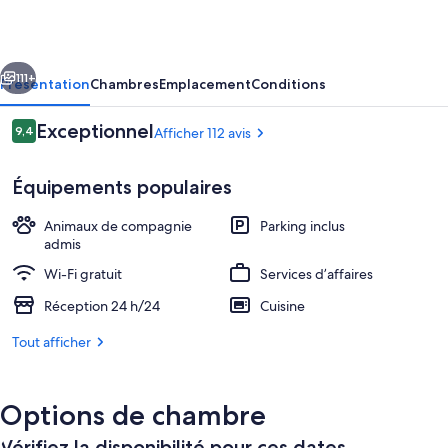
on
Resurrection
cédent
Suivant
Bay
111+
Présentation
Chambres
Emplacement
Conditions
LLC
Avis
Exceptionnel
9,4
Afficher 112 avis
9,4 sur 10
voyageurs
Équipements populaires
Animaux de compagnie
Parking inclus
admis
Wi-Fi gratuit
Services d’affaires
Deluxe Cabin, 1 Queen Bed, Kitchenett
Réception 24 h/24
Cuisine
Tout afficher
Options de chambre
Vérifiez la disponibilité pour ces dates.