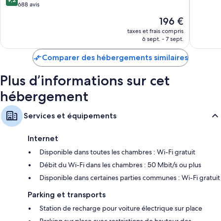
Kitchenette, mini réfrigérateur et micro-ondes
sur
688 avis
10,
10,
Merveill
Le
196 €
Merveilleux,
816 avis
nouveau
688 avis
taxes et frais compris
prix
6 sept. - 7 sept.
est
de
Comparer des hébergements similaires
196 €
Plus d’informations sur cet
hébergement
Services et équipements
Internet
Disponible dans toutes les chambres : Wi-Fi gratuit
Débit du Wi-Fi dans les chambres : 50 Mbit/s ou plus
Disponible dans certaines parties communes : Wi-Fi gratuit
Parking et transports
Station de recharge pour voiture électrique sur place