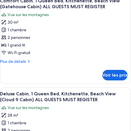
Comfort Cabin, 1 Queen Bed, Kitchenette, Beach View
toutes
Mountain
chambre
(Gatehouse Cabin) ALL GUESTS MUST REGISTER
Deluxe
les
View
Vue sur les montagnes
Room,
photos
(Heron
1
30 m²
pour
View
Queen
1 chambre
ce
Bed,
2nd
Kitchenette,
type
2 personnes
Floor)
Mountain
de
ALL
1 grand lit
View
chambre :
GUESTS
(Heron
Wi-Fi gratuit
Comfort
View
MUST
Plus
Plus de détails
2nd
Cabin,
REGISTER
de
Floor)
1
détails
ALL
Voir les prix
sur
Queen
GUESTS
le
MUST
Bed,
type
REGISTER
Afficher
Deluxe Cabin, 1 Queen Bed, Kitchenett
Kitchenette,
12
de
Deluxe Cabin, 1 Queen Bed, Kitchenette, Beach View
toutes
Beach
chambre
(Cloud 9 Cabin) ALL GUESTS MUST REGISTER
Comfort
les
View
Vue sur les montagnes
Cabin,
photos
(Gatehouse
1
28 m²
pour
Cabin)
Queen
1 chambre
ce
Bed,
ALL
Kitchenette,
type
2 personnes