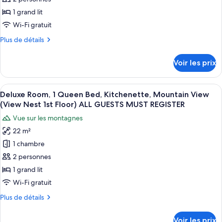
GUESTS
Beach
de
MUST
1 grand lit
View
chambre :
REGISTER
(Gatehouse
Wi-Fi gratuit
Deluxe
Cabin)
Plus
Plus de détails
ALL
Cabin,
de
GUESTS
1
détails
MUST
Voir les prix
sur
Queen
REGISTER
le
Bed,
type
Afficher
Deluxe Room, 1 Queen Bed, Kitchenette
Kitchenette,
15
de
Deluxe Room, 1 Queen Bed, Kitchenette, Mountain View
toutes
Beach
chambre
(View Nest 1st Floor) ALL GUESTS MUST REGISTER
Deluxe
les
View
Vue sur les montagnes
Cabin,
photos
(Cloud
1
22 m²
pour
9
Queen
1 chambre
ce
Bed,
Cabin)
Kitchenette,
type
2 personnes
ALL
Beach
de
GUESTS
1 grand lit
View
chambre :
MUST
(Cloud
Wi-Fi gratuit
Deluxe
9
REGISTER
Plus
Plus de détails
Cabin)
Room,
de
ALL
1
détails
GUESTS
Voir les prix